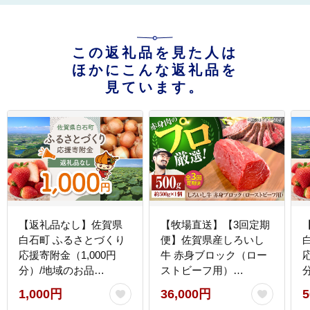
この返礼品を見た人は
ほかにこんな返礼品を
見ています。
【返礼品なし】佐賀県
【牧場直送】【3回定期
白石町 ふるさとづくり
便】佐賀県産しろいし
応援寄附金（1,000円
牛 赤身ブロック（ロー
分）/地域のお品
ストビーフ用）
[IZY003]
500g【有限会社佐賀セ
[
1,000円
36,000円
5
ントラル牧場】牛肉