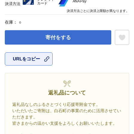
ANA Pay
カード
決済方法
決済方法ごとに決済上限額が異なります。
在庫：
○
寄付をする
URLをコピー
お気に入
返礼品について
返礼品なしのふるさとづくり応援寄附金です。
いただいたご寄附は、白石町の事業のために活用させてい
ただきます。
皆さまからの温かい支援をよろしくお願いいたします。