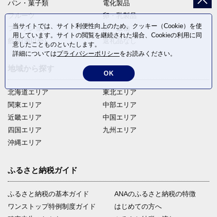
パン・菓子類
電化製品
フルーツ
卵・乳製品
当サイトでは、サイト利便性向上のため、クッキー（Cookie）を使
ファッション
米・穀物
用しています。サイトの閲覧を継続された場合、Cookieの利用に同
飲料(酒以外)
返礼品なし
意したことものといたします。
詳細については
プライバシーポリシー
をお読みください。
地域から探す
OK
北海道エリア
東北エリア
関東エリア
中部エリア
近畿エリア
中国エリア
四国エリア
九州エリア
沖縄エリア
ふるさと納税ガイド
ふるさと納税の基本ガイド
ANAのふるさと納税の特徴
ワンストップ特例制度ガイド
はじめての方へ