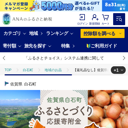
ログイン
新規登録
カート
カテゴリ
地域
ランキング
控除額を調べる
寄付額
旅先を探す
特集
ご利用ガイド
「ふるさとチョイス」システム連携に関して
+1
TOP
白石町
地域のお品
【返礼品なし】佐賀県白石町 ふるさとづ
TOP
返礼品なし
【返礼品なし】佐賀県白石町 ふるさとづくり応援寄附金（
佐賀県
白石町