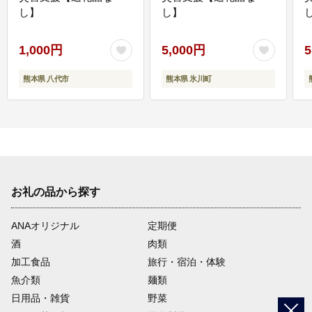
し】
し】
し
1,000円
5,000円
5
熊本県 八代市
熊本県 氷川町
お礼の品から探す
ANAオリジナル
定期便
酒
肉類
加工食品
旅行・宿泊・体験
魚介類
麺類
日用品・雑貨
野菜