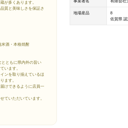
事業者名
有限会社
酒蔵が多くあります。
に品質と美味しさを保証さ
地場産品
8
佐賀県 認
純米酒・本格焼酎
女とともに県内外の旨い
っています。
ワインを取り揃えているほ
おります。
お届けできるように店員一
させていただいています。