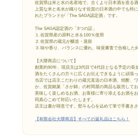
佐賀県は米と水の名産地で、古くより日本酒を造る
上質な米と名水が織りなす佐賀の日本酒の中でも特
れたブランドが「The SAGA認定酒」です。
The SAGA認定酒の「3つの証」
１.佐賀県産の原料と水を100％使用
２.佐賀県の蔵元が醸造・蒸留
３.味や香り、バランスに優れ、味覚審査で合格した
【大隈商店について】
創業約90年、現店主は3代目で4代目となる予定の長
酒をたくさんの方々に広くお伝えできるように頑張
当店では店主こだわりの蔵元直送の日本酒、焼酎、
か、佐賀銘菓「さが錦」の村岡屋の商品も販売して
美味しく楽しめるお酒、お客様に寄り添えるお酒を
同真心こめて対応いたします。
店主は書が得意です。熨斗も心を込めて筆で手書き
【有限会社大隈商店】すべての返礼品はこちら！