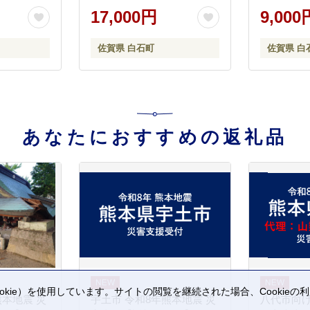
 蓮根
れんこん 
17,000円
9,000
-1]
石町産 野
州 佐賀県 白
佐賀県 白石町
佐賀県 白
あなたにおすすめの返礼品
kie）を使用しています。サイトの閲覧を継続された場合、Cookie
熊本地震 災
宇土市 令和8年熊本地震 災
八代市向け
。