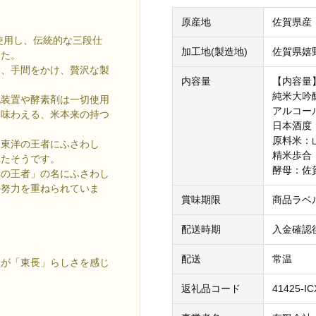
原産地
佐賀県産
使用し、伝統的な三段仕
加工地(製造地)
佐賀県嬉
した。
け、手間をかけ、贅沢な製
内容量
【内容量】
純米大吟
化装置や酵素剤は一切使用
アルコー
そ味わえる、米本来の持つ
日本酒度：
原料米：
ち東洋の王者にふさわし
精米歩合：
れたそうです。
酵母：佐
洋の王者」の名にふさわし
の努力を重ねられていま
賞味期限
商品ラベ
配送時期
入金確認
配送
常温
みが「東長」らしさを感じ
返礼品コード
41425-IC