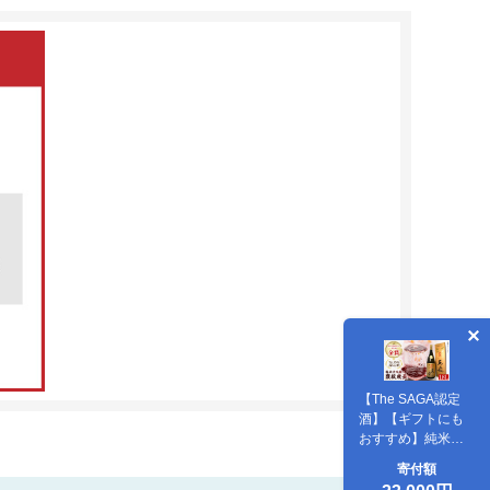
【The SAGA認定
酒】【ギフトにも
おすすめ】純米大
吟醸酒 褒紋東長
寄付額
（1.8L×1本）【有