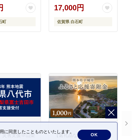
レンコン 蓮根 白
[ICX001]
円
17,000円
菜 根菜 高品質 九
石町 [IAV002]
石町
佐賀県 白石町
の利用に同意したことものといたします。
OK
 災害支援※山梨
【返礼品なし】熊本県宇城