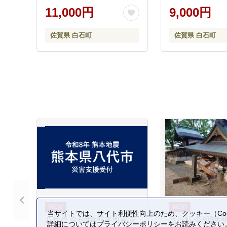
[IAE002]
り）【和泉農園】
11,000円
9,000円
[ICE001] [ICE001
佐賀県 白石町
佐賀県 白石町
当サイトでは、サイト利便性向上のため、クッキー（Coo
八代市 令和8年熊本地震 災
氷川町 令和8年
詳細については
プライバシーポリシー
をお読みください