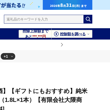
控除上限額まで
控除額を調べる
あと
***,***円
+1
ICX004]
認定酒】【ギフトにもおすすめ】純米
（1.8L×1本）【有限会社大隈商
4]