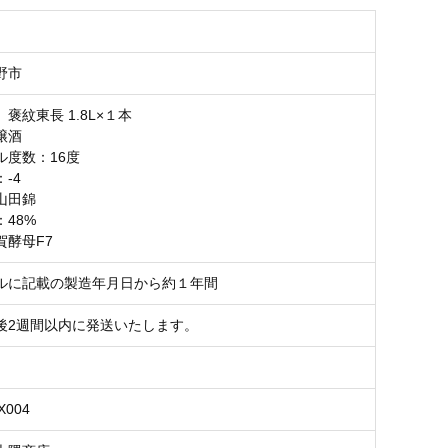
野市
褒紋東長 1.8L×１本
醸酒
ル度数：16度
-4
山田錦
48%
賀酵母F7
ルに記載の製造年月日から約１年間
後2週間以内に発送いたします。
X004