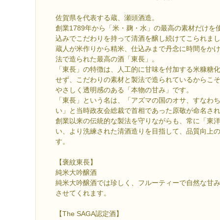
佐賀県を代表する蔵、瀬頭酒造。
創業1789年から「米・麹・水」の最高の素材だけを
込みでこだわりを持って清酒を醸し続けてこられま
蔵人が米作りから精米、仕込みまで丹念に時間をか
法で造られた最高の酒「東長」。
「東長」の特徴は、人工的に甘味を付加する米糠糖
せず、こだわりの素材と製法で造られているからこ
やさしく透明感のある「本物の甘み」です。
「東長」という名は、「アズマの国のオサ、すなわ
い」と当時政友会総裁で首相であった原敬が命名さ
創業以来の伝統的な製法を守りながらも、常に「東
い、より洗練された清酒造りを目指して、品質向上
す。
【褒紋東長】
純米大吟醸酒
純米大吟醸酒では珍しく、フルーティーで自然な甘
させてくれます。
【The SAGA認定酒】