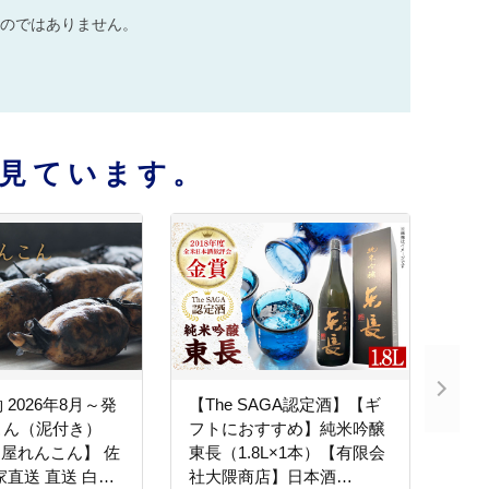
のではありません。
見ています。
2026年8月～発
【The SAGA認定酒】【ギ
こん（泥付き）
フトにおすすめ】純米吟醸
田島屋れんこん】 佐
東長（1.8L×1本）【有限会
家直送 直送 白石
社大隈商店】日本酒