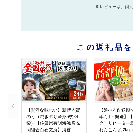
※レビューは、個人
この返礼品
【贅沢な味わい】新撰佐賀
【選べる配送期間
のり（焼きのり全形6枚×4
年7月～発送】
袋）【佐賀県有明海漁業協
ク】リピーター続
同組合白石支所】海苔
れんこん 約2kg（