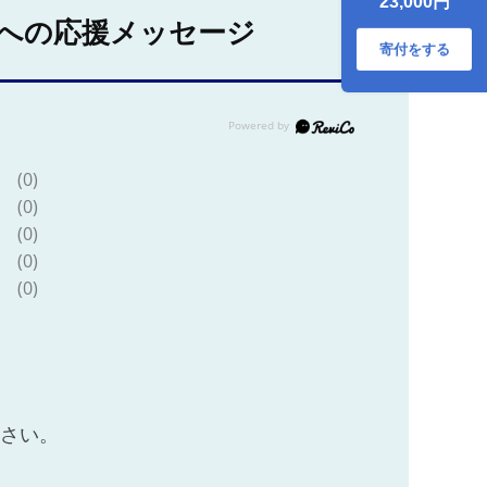
23,000円
限会社大隈商店】
への応援メッセージ
日本酒 [ICX004]
寄付をする
(0)
(0)
(0)
(0)
(0)
ださい。