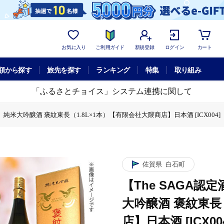
お気に入り
ご利用ガイド
新規登録
ログイン
カート
額から探す
旅先を探す
ランキング
特集
取り組み
「ふるさとチョイス」システム連携に関して
純米大吟醸酒 褒紋東長（1.8L×1本）【有限会社大隈商店】日本酒 [ICX004]
トにもおすすめ】純米大吟醸酒 褒紋東長（1.8L×1本）【有限会社大隈商店】日本酒 [
佐賀県
白石町
【The SAGA
大吟醸酒 褒紋東長
店】日本酒 [ICX00