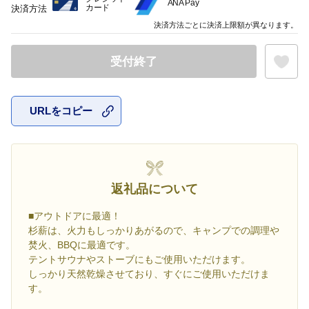
ANA Pay
カード
決済方法
決済方法ごとに決済上限額が異なります。
受付終了
URLをコピー
お気に入
返礼品について
■アウトドアに最適！
杉薪は、火力もしっかりあがるので、キャンプでの調理や
焚火、BBQに最適です。
テントサウナやストーブにもご使用いただけます。
しっかり天然乾燥させており、すぐにご使用いただけま
す。