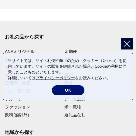
お礼の品から探す
ANAオリジナル
定期便
酒
肉類
当サイトでは、サイト利便性向上のため、クッキー（Cookie）を使
用しています。サイトの閲覧を継続された場合、Cookieの利用に同
加工食品
旅行・宿泊・体験
意したことものといたします。
魚介類
麺類
詳細については
プライバシーポリシー
をお読みください。
日用品・雑貨
野菜
OK
パン・菓子類
電化製品
フルーツ
卵・乳製品
ファッション
米・穀物
飲料(酒以外)
返礼品なし
地域から探す