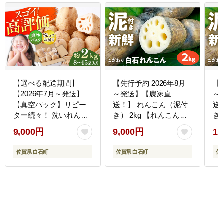
【選べる配送期間】
【先行予約 2026年8月
【2026年7月～発送】
～発送】【農家直
【真空パック】リピー
送！】 れんこん（泥付
ター続々！ 洗いれんこ
き） 2kg 【れんこんの
ん 約2kg（8-15袋入り）
家やました】/ レンコン
9,000円
9,000円
1
【和泉農園】 蓮根
蓮根 佐賀県産 白石町産
[ICE001] [ICE001-1]
野菜 根菜 高品質 九州
佐賀県 白石町
佐賀県 白石町
佐賀県 白石町 [IAW002]
佐