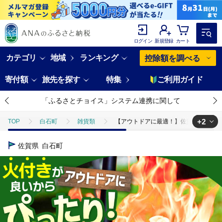
ログイン
新規登録
カート
カテゴリ
地域
ランキング
控除額を調べる
寄付額
旅先を探す
特集
ご利用ガイド
「ふるさとチョイス」システム連携に関して
+2
TOP
白石町
雑貨類
【アウトドアに最適！】佐賀県産 杉 乾燥 薪 
TOP
日用品・雑貨
【アウトドアに最適！】佐賀県産 杉 乾燥 薪 約18kg
佐賀県
白石町
TOP
日用品・雑貨
ほかの雑貨・日用品
【アウトドアに最適！】