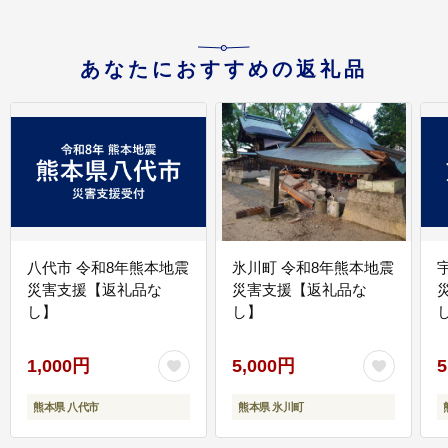
あなたにおすすめの返礼品
八代市 令和8年熊本地震
氷川町 令和8年熊本地震
災害支援【返礼品な
災害支援【返礼品な
し】
し】
し
1,000円
5,000円
5
熊本県 八代市
熊本県 氷川町