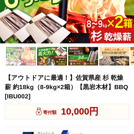
【アウトドアに最適！】佐賀県産 杉 乾燥
薪 約18kg（8-9kg×2箱）【黒岩木材】BBQ
[IBU002]
10,000円
寄付額
クレジット