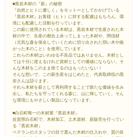
■黒岩木材の『薪』の秘密
『自然とヒトに優しく』をモットーとしてかかげている
『黒岩木材』お客様（ヒト）に対する配慮はもちろん、環
境にも配慮した活動を行っています。
この薪に使用されている木材は、黒岩木材で生産された木
材の中で、生産の都合上余ってしまった木材や、間伐材
（元気な森を保全していくために切り出された弱い木や曲
がった木のこと）を使用しています。
これらの木材はいわゆる不良品ではありません。木材とし
ては十分に使えるけれど資材としての価値にならない。そ
んな木材をこのまま捨てるのはもったいない！
そんな想いで、この薪生産をはじめたと、代表取締役の黒
岩さんは語ります。
それら木材を薪として再利用することで新たな価値を生み
出し、私たちを守ってくれる森に、山に帰していく。そん
な環境にもやさしい製品になっています。
■白石町唯一の木材屋『黒岩木材』
佐賀県白石町で、木材加工、土木資材、薪販売を行ってい
る『黒岩木材』
ベテランのスタッフの目で選んだ木材の仕入れや、質の良