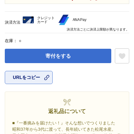
クレジット
ANA Pay
カード
決済方法
決済方法ごとに決済上限額が異なります。
在庫：
○
寄付をする
URLをコピー
お気に入
返礼品について
■『一番摘みを届けたい！』そんな想いでつくりました
昭和37年から3代に渡って、長年続いてきた松尾水産。