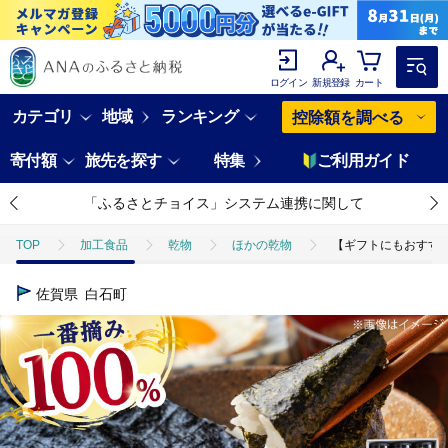
ログイン
新規登録
カート
カテゴリ
地域
ランキング
控除額を調べる
寄付額
旅先を探す
特集
ご利用ガイド
「ふるさとチョイス」システム連携に関して
TOP
加工食品
乾物
ほかの乾物
【ギフトにもおすすめ！
佐賀県
白石町