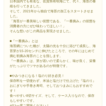
日本国内でも有名な、佐賀県有明海にて、代々、海苔の養
殖を行ってきました。
そして、2021年から独自で海苔の加工をスタートさせま
した。
「海苔が一番美味しい状態である、『一番摘み』の状態を
消費者の方にぜひ味わってほしい！」
そんな想いがこの商品を実現させました。
■『一番摘み』とは
海苔網についた種が、太陽の光を十分に浴びて成長し、海
苔芽が15-20センチに伸びたところで、その年にはじめて
摘む初摘み海苔のことを指します。
『一番摘み』は、芽が若いので柔らかく、味が良く、栄養
がたっぷりでツヤがあるのが特徴です。
■やみつきになる！塩のり好き必見！
保存料を一切使わず、米油と塩だけで仕上げた『塩のり』
おにぎりや手巻き寿司、そしておつまみにもおすすめで
す！
食べやすい8切サイズ、そして、ケース入りなので、保存
もしやすいです。
ぜひ一度ご賞味ください！