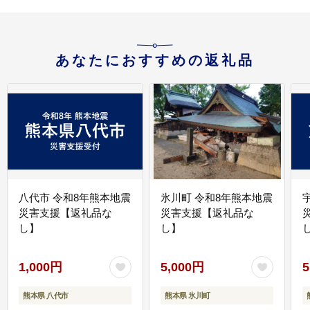
あなたにおすすめの返礼品
八代市 令和8年熊本地震
氷川町 令和8年熊本地震
災害支援【返礼品な
災害支援【返礼品な
し】
し】
し
1,000円
5,000円
5
熊本県 八代市
熊本県 氷川町