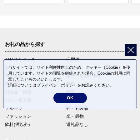
お礼の品から探す
ANAオリジナル
定期便
当サイトでは、サイト利便性向上のため、クッキー（Cookie）を使
酒
肉類
用しています。サイトの閲覧を継続された場合、Cookieの利用に同
加工食品
旅行・宿泊・体験
意したことものといたします。
魚介類
麺類
詳細については
プライバシーポリシー
をお読みください。
日用品・雑貨
野菜
OK
パン・菓子類
電化製品
フルーツ
卵・乳製品
ファッション
米・穀物
飲料(酒以外)
返礼品なし