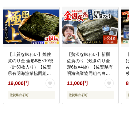
【上質な味わい】焼佐
【贅沢な味わい】新撰
賀のり金 全形6枚×10袋
佐賀のり（焼きのり全
（計60枚入り）【佐賀
形6枚×4袋）【佐賀県有
県有明海漁業協同組合
明海漁業協同組合白石
白石支所】海苔
支所】海苔 [IAE002]
商
19,000円
11,000円
8
[IAE005]
佐賀県 白石町
佐賀県 白石町