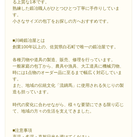
る上質な1本です。
熟練した鍛冶職人がひとつひとつ丁寧に手作りしていま
す。
小さなサイズの包丁をお探しの方へおすすめです。
■川崎鍛冶屋とは
創業100年以上の、佐賀県白石町で唯一の鍛冶屋です。
各種刃物や道具の製造、販売、修理を行っています。
一般家庭の包丁から、農具や漁具、大工道具に機械刃物、
時には1点物のオーダー品に至るまで幅広く対応していま
す。
また、地域の伝統文化「流鏑馬」に使用される矢じりの製
造も担っています。
時代の変化に合わせながら、様々な要望にできる限り応じ
て、地域の方々の生活を支えてきました。
■注意事項
高温・多湿・直射日光を避けてください。