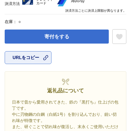
ANA Pay
カード
決済方法
決済方法ごとに決済上限額が異なります。
在庫：
○
寄付をする
URLをコピー
お気に入
返礼品について
日本で昔から愛用されてきた、鉄の『黒打ち』仕上げの包
丁です。
中に刃物鋼の白鋼（白紙1号）を割り込んでおり、鋭い切
れ味が特徴です。
また、研ぐことで切れ味が復活し、末永くご使用いただけ