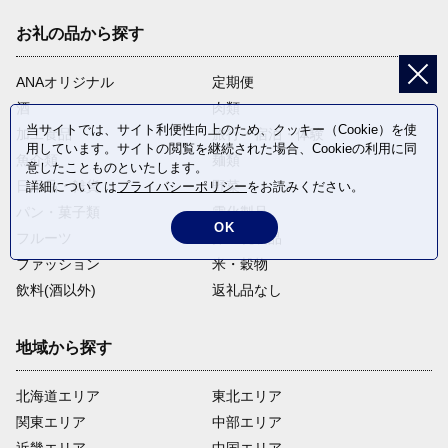
お礼の品から探す
ANAオリジナル
定期便
酒
肉類
当サイトでは、サイト利便性向上のため、クッキー（Cookie）を使
加工食品
旅行・宿泊・体験
用しています。サイトの閲覧を継続された場合、Cookieの利用に同
魚介類
麺類
意したことものといたします。
日用品・雑貨
野菜
詳細については
プライバシーポリシー
をお読みください。
パン・菓子類
電化製品
OK
フルーツ
卵・乳製品
ファッション
米・穀物
飲料(酒以外)
返礼品なし
地域から探す
北海道エリア
東北エリア
関東エリア
中部エリア