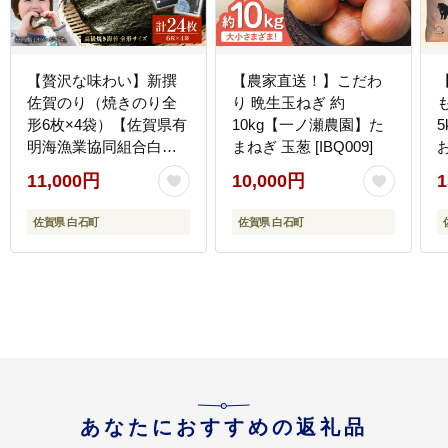
【贅沢な味わい】新撰
【農家直送！】こだわ
佐賀のり（焼きのり全
り 晩生玉ねぎ 約
形6枚×4袋）【佐賀県有
10kg【一ノ瀬農園】た
5
明海漁業協同組合白石
まねぎ 玉葱 [IBQ009]
お
支所】海苔 [IAE002]
[
11,000円
10,000円
1
佐賀県 白石町
佐賀県 白石町
あなたにおすすめの返礼品