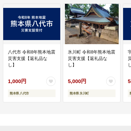
八代市 令和8年熊本地震
氷川町 令和8年熊本地震
災害支援【返礼品な
災害支援【返礼品な
し】
し】
し
1,000円
5,000円
5
熊本県 八代市
熊本県 氷川町