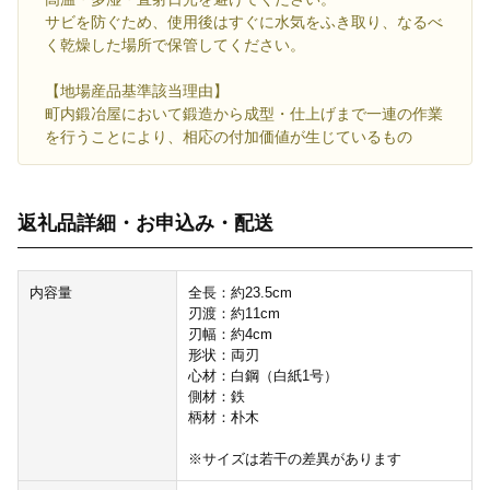
サビを防ぐため、使用後はすぐに水気をふき取り、なるべ
く乾燥した場所で保管してください。
【地場産品基準該当理由】
町内鍛冶屋において鍛造から成型・仕上げまで一連の作業
を行うことにより、相応の付加価値が生じているもの
返礼品詳細・お申込み・配送
内容量
全長：約23.5cm
刃渡：約11cm
刃幅：約4cm
形状：両刃
心材：白鋼（白紙1号）
側材：鉄
柄材：朴木
※サイズは若干の差異があります