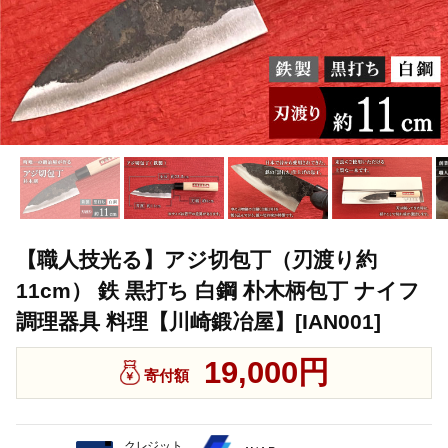
【職人技光る】アジ切包丁（刃渡り約
11cm） 鉄 黒打ち 白鋼 朴木柄包丁 ナイフ
調理器具 料理【川崎鍛冶屋】[IAN001]
19,000円
寄付額
クレジット