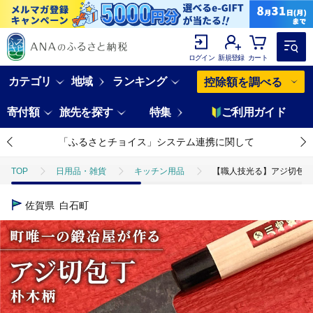
ログイン
新規登録
カート
カテゴリ
地域
ランキング
控除額を調べる
寄付額
旅先を探す
特集
ご利用ガイド
「ふるさとチョイス」システム連携に関して
TOP
日用品・雑貨
キッチン用品
【職人技光る】アジ切包丁（刃
佐賀県
白石町