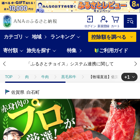
ログイン
新規登録
カート
カテゴリ
地域
ランキング
控除額を調べる
寄付額
旅先を探す
特集
ご利用ガイド
「ふるさとチョイス」システム連携に関して
+1
TOP
肉
牛肉
黒毛和牛
【牧場直送】佐賀牛 赤身焼肉用（
TOP
肉
牛肉
焼肉(牛肉)
【牧場直送】佐賀牛 赤身焼肉用
佐賀県
白石町