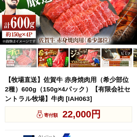
【牧場直送】佐賀牛 赤身焼肉用（希少部位
2種）600g（150g×4パック）【有限会社セ
ントラル牧場】牛肉 [IAH063]
22,000円
寄付額
クレジット