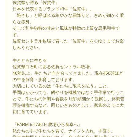
佐賀県が誇る『佐賀牛』
日本を代表するブランド和牛『佐賀牛』。
「艶さし」と呼ばれる細やかな霜降りと、きめが細かく柔
らな赤身、
そして和牛独特の甘みと風味が特徴の上質な黒毛和牛で
す。
佐賀セントラル牧場で育った『佐賀牛』を心ゆくまでお楽
しみください。
牛とともに生きる
佐賀県白石町にある佐賀セントラル牧場。
40年以上、牛たちと向き合ってきました。現在450頭ほど
の牛を飼育・肥育しております。
大切にしているのは『牛たちに敬意を払う』こと。
手間はかかっても、餌やりを機械ではなく手作業で行うこ
とで、牛たちの体調や食欲を1頭1頭細かく観察し、体調管
理を徹底するなど、同じいきものとして、家族のように大
切に育てています。
『FARM toTABLE 農場から食卓へ』
私たちの手で牛たちを育て、ナイフを入れ、手渡す。