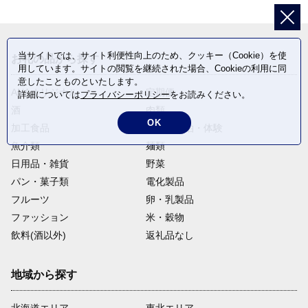
当サイトでは、サイト利便性向上のため、クッキー（Cookie）を使
お礼の品から探す
用しています。サイトの閲覧を継続された場合、Cookieの利用に同
意したことものといたします。
ANAオリジナル
定期便
詳細については
プライバシーポリシー
をお読みください。
酒
肉類
OK
加工食品
旅行・宿泊・体験
魚介類
麺類
日用品・雑貨
野菜
パン・菓子類
電化製品
フルーツ
卵・乳製品
ファッション
米・穀物
飲料(酒以外)
返礼品なし
地域から探す
北海道エリア
東北エリア