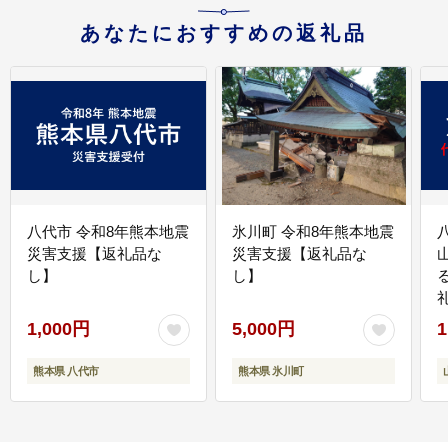
あなたにおすすめの返礼品
八代市 令和8年熊本地震
氷川町 令和8年熊本地震
災害支援【返礼品な
災害支援【返礼品な
し】
し】
1,000円
5,000円
1
熊本県 八代市
熊本県 氷川町