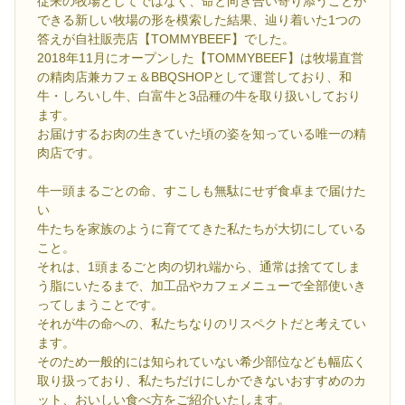
従来の牧場としてではなく、命と向き合い寄り添うことが
できる新しい牧場の形を模索した結果、辿り着いた1つの
答えが自社販売店【TOMMYBEEF】でした。
2018年11月にオープンした【TOMMYBEEF】は牧場直営
の精肉店兼カフェ＆BBQSHOPとして運営しており、和
牛・しろいし牛、白富牛と3品種の牛を取り扱いしており
ます。
お届けするお肉の生きていた頃の姿を知っている唯一の精
肉店です。
牛一頭まるごとの命、すこしも無駄にせず食卓まで届けた
い
牛たちを家族のように育ててきた私たちが大切にしている
こと。
それは、1頭まるごと肉の切れ端から、通常は捨ててしま
う脂にいたるまで、加工品やカフェメニューで全部使いき
ってしまうことです。
それが牛の命への、私たちなりのリスペクトだと考えてい
ます。
そのため一般的には知られていない希少部位なども幅広く
取り扱っており、私たちだけにしかできないおすすめのカ
ット、おいしい食べ方をご紹介いたします。