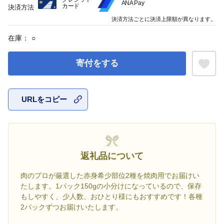
ANA Pay
カード
決済方法
決済方法ごとに決済上限額が異なります。
在庫：
○
寄付をする
URLをコピー
お気に入
返礼品について
肉のプロが厳選した赤身希少部位2種を焼肉用でお届けい
たします。1パック150gの小分けになっているので、保存
もしやすく、少人数、おひとり様にもおすすめです！各種
2パックずつお届けいたします。