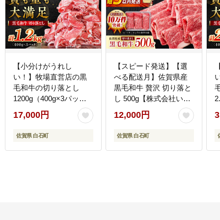
【小分けがうれし
【スピード発送】【選
い！】牧場直営店の黒
べる配送月】佐賀県産
毛和牛の切り落とし
黒毛和牛 贅沢 切り落と
1200g（400g×3パッ
し 500g【株式会社いろ
2
ク） 【川崎畜産】牛肉
は精肉店】佐賀産和牛
17,000円
12,000円
3
[IAX003]
牛肉 すき焼き しゃぶし
[
ゃぶ [IAG001]
佐賀県 白石町
佐賀県 白石町