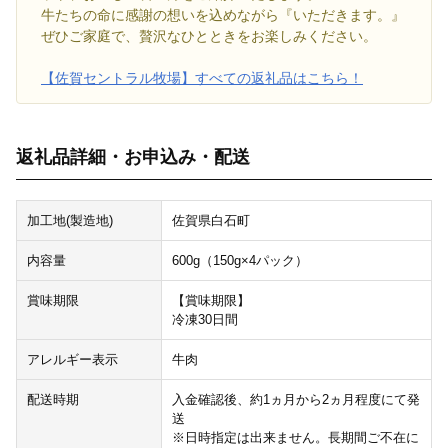
牛たちの命に感謝の想いを込めながら『いただきます。』
ぜひご家庭で、贅沢なひとときをお楽しみください。
【佐賀セントラル牧場】すべての返礼品はこちら！
返礼品詳細・お申込み・配送
加工地(製造地)
佐賀県白石町
内容量
600g（150g×4パック）
賞味期限
【賞味期限】
冷凍30日間
アレルギー表示
牛肉
配送時期
入金確認後、約1ヵ月から2ヵ月程度にて発
送
※日時指定は出来ません。長期間ご不在に