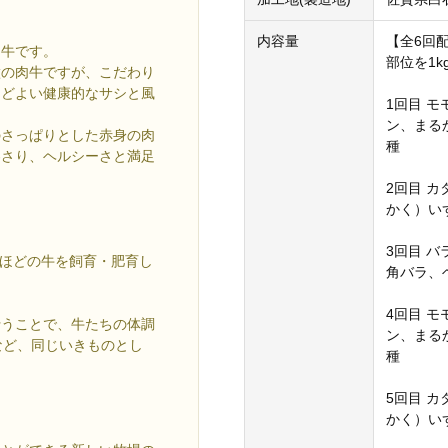
内容量
【全6回
肉牛です。
部位を1k
徴の肉牛ですが、こだわり
ほどよい健康的なサシと風
1回目 
ン、まる
のさっぱりとした赤身の肉
種
わさり、ヘルシーさと満足
2回目 
かく）い
3回目 
頭ほどの牛を飼育・肥育し
角バラ、
4回目 
行うことで、牛たちの体調
ン、まる
など、同じいきものとし
種
5回目 
かく）い
。