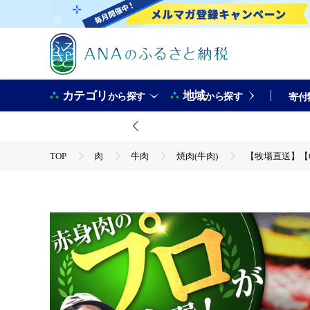
カテゴリ
地域
から探す
から探す
寄付
TOP
肉
牛肉
焼肉(牛肉)
【牧場直送】【6
TOP
定期便
肉(定期便)
【牧場直送】【6回定期便】佐賀県産 しろいし牛 焼肉用 盛り合わせ 
佐賀県 白石町 白石 [IAH025]