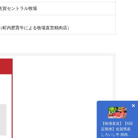
佐賀セントラル牧場
（町内肥育牛による牧場直営精肉店）
【牧場直送】【6回
定期便】佐賀県産
しろいし牛 焼肉用