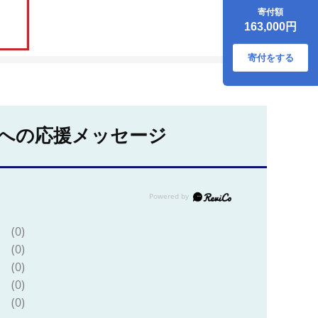
盛り合わせ セット
寄付額
（希少部位）各回
163,000円
1kg 【佐賀セント
ラル牧場】佐賀県
産 肉 お肉 牛肉 焼
寄付をする
き肉 BBQ バーベキ
ュー モモ カタ 肩
バラ 国産 焼肉 九州
佐賀県 白石町 白石
[IAH025]
への応援メッセージ
(0)
(0)
(0)
(0)
(0)