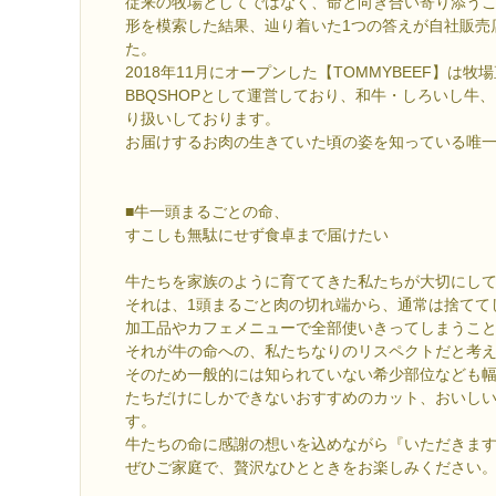
従来の牧場としてではなく、命と向き合い寄り添う
形を模索した結果、辿り着いた1つの答えが自社販売店【
た。
2018年11月にオープンした【TOMMYBEEF】は
BBQSHOPとして運営しており、和牛・しろいし牛
り扱いしております。
お届けするお肉の生きていた頃の姿を知っている唯
■牛一頭まるごとの命、
すこしも無駄にせず食卓まで届けたい
牛たちを家族のように育ててきた私たちが大切にし
それは、1頭まるごと肉の切れ端から、通常は捨てて
加工品やカフェメニューで全部使いきってしまうこ
それが牛の命への、私たちなりのリスペクトだと考
そのため一般的には知られていない希少部位なども
たちだけにしかできないおすすめのカット、おいし
す。
牛たちの命に感謝の想いを込めながら『いただきま
ぜひご家庭で、贅沢なひとときをお楽しみください