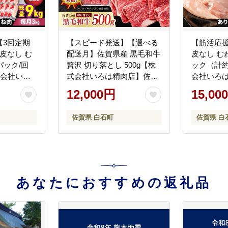
【3回定期
【スピード発送】【選べる
【筋活応援
皮なし む
配送月】佐賀県産 黒毛和牛
皮なし むね
0パック/回
贅沢 切り落とし 500g【株
ック（計約
式会社いろ
式会社いろは精肉店】佐賀
会社いろ
AG199]
産和牛 牛肉 すき焼き しゃ
[IAG171]
12,000円
15,00
ぶしゃぶ [IAG001]
佐賀県 白石町
佐賀県 白
あなたにおすすめの返礼品