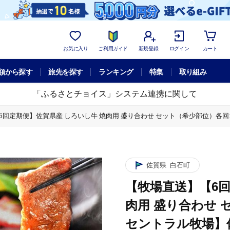
お気に入り
ご利用ガイド
新規登録
ログイン
カート
額から探す
旅先を探す
ランキング
特集
取り組み
「ふるさとチョイス」システム連携に関して
回定期便】佐賀県産 しろいし牛 焼肉用 盛り合わせ セット（希少部位）各回1kg 【佐
セット（希少部位）各回1kg 【佐賀セントラル牧場】佐賀県産 肉 お肉 牛肉 焼き
佐賀県
白石町
【牧場直送】【6回
肉用 盛り合わせ 
セントラル牧場】佐