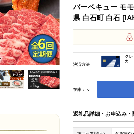
バーベキュー モモ 
県 白石町 白石 [IAH
クレ
カー
決済方法
在庫：
○
返礼品詳細・お申込み・
加工地(製造地)
佐賀県白