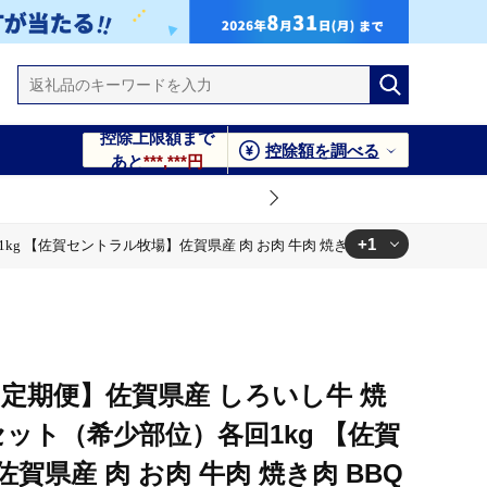
控除上限額まで
控除額を調べる
あと
***,***円
+1
賀セントラル牧場】佐賀県産 肉 お肉 牛肉 焼き肉 BBQ バーベキュー モモ カタ
肉 BBQ バーベキュー モモ カタ 肩 バラ 国産 焼肉 九州
定期便】佐賀県産 しろいし牛 焼
セット（希少部位）各回1kg 【佐賀
賀県産 肉 お肉 牛肉 焼き肉 BBQ