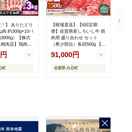
！】 ありたどり
【牧場直送】【6回定期
肉 約300g×10パ
便】佐賀県産しろいし牛 焼
3000g）【株式
肉用 盛り合わせ セット
は精肉店】鶏肉
（希少部位）各回500g 【佐
賀セントラル牧場】佐賀県
0円
91,000円
産 肉 お肉 牛肉 焼き肉
BBQ バーベキュー モモ カ
石町
佐賀県 白石町
タ 肩 バラ 国産 焼肉 九州
佐賀県 白石町 白石
[IAH024]