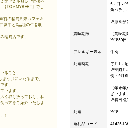
ことができる新しい牧場の
6回目 
TOMMYBEEF】でし
角バラ、
牧場直営の精肉店兼カフェ＆
※順番が
、白富牛と3品種の牛を取
賞味期限
【賞味期
一の精肉店です。
冷凍30日
アレルギー表示
牛肉
配送時期
毎月1回
※寄附月
ていること。
例：9月
しまう脂にいたるまで、
とです。
【年末年
えています。
ざいます
幅広く取り扱っており、私
※着日指
い食べ方をご紹介いたしま
配送
冷凍
す。』
。
返礼品コード
41425-IA