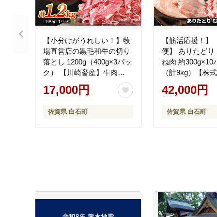
【小分けがうれしい！】牧
【筋活応援！】
場直営店の黒毛和牛の切り
便】 ありたどり 
落とし 1200g（400g×3パッ
ね肉 約300g×1
ク） 【川崎畜産】牛肉
（計9kg）【株
[IAX003]
は精肉店】鶏肉 [I
17,000円
42,000円
佐賀県 白石町
佐賀県 白石町