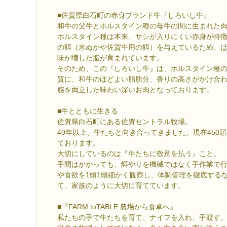
■佐賀県白石町の赤身ブランド牛『しろいし牛』
和牛の父牛とホルスタイン種の母牛の間に生まれた
ホルスタイン種は本来、サシが入りにくい赤身が特
の餌（米ぬかや佐賀牛用の餌）を与えているため、
味が増した脂が育まれています。
そのため、この『しろいし牛』は、ホルスタイン種
質に、和牛のほどよい脂肪分、香りの高さがかけ合
感を両立した味わい深いお肉となっております。
■牛とともに生きる
佐賀県白石町にある佐賀セントラル牧場。
40年以上、牛たちと向き合ってきました。現在450
ております。
大切にしているのは『牛たちに敬意を払う』こと。
手間はかかっても、餌やりを機械ではなく手作業で
や食欲を1頭1頭細かく観察し、体調管理を徹底する
て、家族のように大切に育てています。
■『FARM toTABLE 農場から食卓へ』
私たちの手で牛たちを育て、ナイフを入れ、手渡す