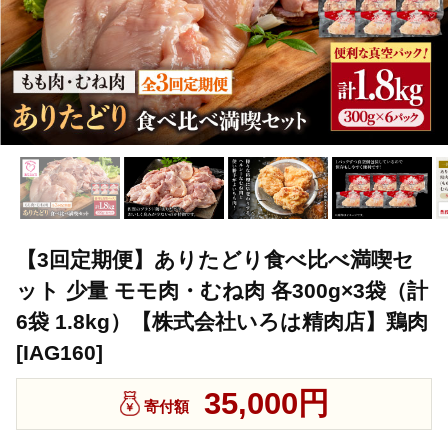
【3回定期便】ありたどり食べ比べ満喫セ
ット 少量 モモ肉・むね肉 各300g×3袋（計
6袋 1.8kg）【株式会社いろは精肉店】鶏肉
[IAG160]
35,000円
寄付額