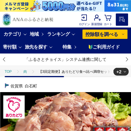
ログイン
新規登録
カート
カテゴリ
地域
ランキング
控除額を調べる
寄付額
旅先を探す
特集
ご利用ガイド
「ふるさとチョイス」システム連携に関して
+2
TOP
肉
【3回定期便】ありたどり食べ比べ満喫セット 少量 モモ肉・むね肉
TOP
肉
鶏肉
【3回定期便】ありたどり食べ比べ満喫セット 少量 
佐賀県
白石町
TOP
肉
鶏肉
ほかの鶏肉
【3回定期便】ありたどり食べ比