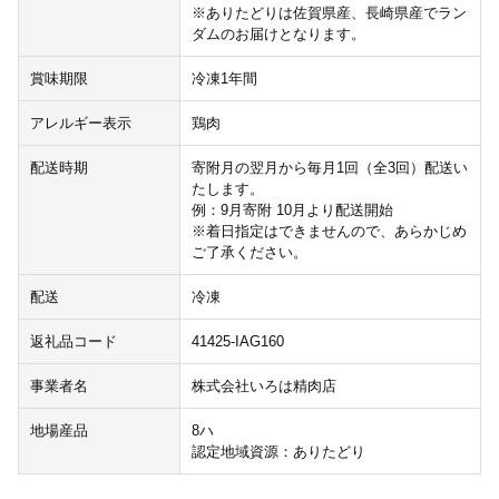
※ありたどりは佐賀県産、長崎県産でラン
ダムのお届けとなります。
賞味期限
冷凍1年間
アレルギー表示
鶏肉
配送時期
寄附月の翌月から毎月1回（全3回）配送い
たします。
例：9月寄附 10月より配送開始
※着日指定はできませんので、あらかじめ
ご了承ください。
配送
冷凍
返礼品コード
41425-IAG160
事業者名
株式会社いろは精肉店
地場産品
8ハ
認定地域資源：ありたどり