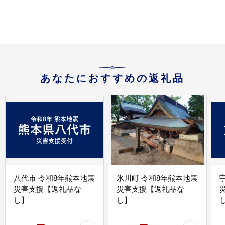
あなたにおすすめの返礼品
八代市 令和8年熊本地震
氷川町 令和8年熊本地震
災害支援【返礼品な
災害支援【返礼品な
し】
し】
し