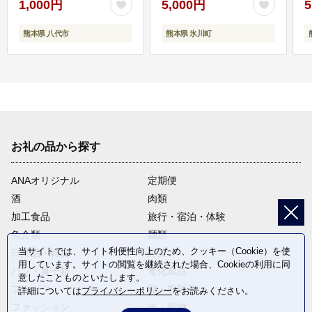
1,000円
5,000円
5
熊本県 八代市
熊本県 氷川町
お礼の品から探す
ANAオリジナル
定期便
酒
肉類
加工食品
旅行・宿泊・体験
魚介類
麺類
当サイトでは、サイト利便性向上のため、クッキー（Cookie）を使
日用品・雑貨
野菜
用しています。サイトの閲覧を継続された場合、Cookieの利用に同
パン・菓子類
電化製品
意したことものといたします。
フルーツ
卵・乳製品
詳細については
プライバシーポリシー
をお読みください。
ファッション
米・穀物