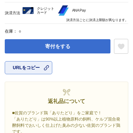
クレジット
ANA Pay
カード
決済方法
決済方法ごとに決済上限額が異なります。
在庫：
○
寄付をする
URLをコピー
お気に入
返礼品について
■佐賀のブランド鶏「ありたどり」をご家庭で！
「ありたどり」は90%以上植物原料の飼料、ケルプ混合発
酵飼料でおいしく仕上げた臭みの少ない佐賀のブランド鶏
です。