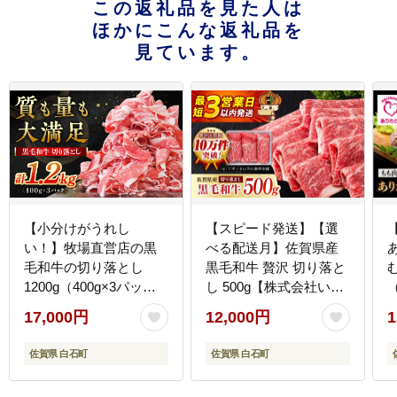
この返礼品を見た人は
ほかにこんな返礼品を
見ています。
【小分けがうれし
【スピード発送】【選
い！】牧場直営店の黒
べる配送月】佐賀県産
毛和牛の切り落とし
黒毛和牛 贅沢 切り落と
1200g（400g×3パッ
し 500g【株式会社いろ
ク） 【川崎畜産】牛肉
は精肉店】佐賀産和牛
17,000円
12,000円
1
[IAX003]
牛肉 すき焼き しゃぶし
[
ゃぶ [IAG001]
佐賀県 白石町
佐賀県 白石町