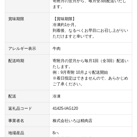
寄附月の翌月から、毎月全3回配送いたし
ます。
賞味期限
【賞味期限】
冷凍約1か月。
到着後、なるべくお早目にお召し上がりい
ただけますと幸いです。
アレルギー表示
牛肉
配送時期
寄附月の翌月から毎月1回（全3回）配送い
たします。
例：9月寄附 10月より配送開始
※着日指定はできませんので、あらかじめ
ご了承ください。
配送
冷凍
返礼品コード
41425-IAG120
事業者名
株式会社いろは精肉店
地場産品
8ハ