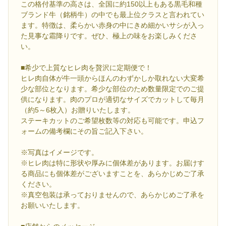
この格付基準の高さは、全国に約150以上もある黒毛和種
ブランド牛（銘柄牛）の中でも最上位クラスと言われてい
ます。特徴は、柔らかい赤身の中にきめ細かいサシが入っ
た見事な霜降りです。ぜひ、極上の味をお楽しみくださ
い。
■希少で上質なヒレ肉を贅沢に定期便で！
ヒレ肉自体が牛一頭からほんのわずかしか取れない大変希
少な部位となります。希少な部位のため数量限定でのご提
供になります。肉のプロが適切なサイズでカットして毎月
（約5～6枚入）お贈りいたします。
ステーキカットのご希望枚数等の対応も可能です。申込フ
ォームの備考欄にその旨ご記入下さい。
※写真はイメージです。
※ヒレ肉は特に形状や厚みに個体差があります。お届けす
る商品にも個体差がございますことを、あらかじめご了承
ください。
※真空包装は承っておりませんので、あらかじめご了承を
お願いいたします。