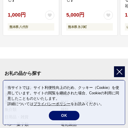
1,000円
5,000円
1
熊本県 八代市
熊本県 氷川町
お礼の品から探す
ANAオリジナル
定期便
当サイトでは、サイト利便性向上のため、クッキー（Cookie）を使
用しています。サイトの閲覧を継続された場合、Cookieの利用に同
酒
肉類
意したことものといたします。
加工食品
旅行・宿泊・体験
詳細については
プライバシーポリシー
をお読みください。
魚介類
麺類
OK
日用品・雑貨
野菜
パン・菓子類
電化製品