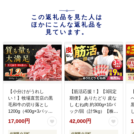
この返礼品を見た人は
ほかにこんな返礼品を
見ています。
【小分けがうれし
【筋活応援！】【3回定
い！】牧場直営店の黒
期便】 ありたどり 皮な
毛和牛の切り落とし
し むね肉 約300g×10パ
1200g（400g×3パッ
ック/回（計9kg）【株式
ク） 【川崎畜産】牛肉
会社いろは精肉店】鶏
17,000円
42,000円
1
[IAX003]
肉 [IAG199]
佐賀県 白石町
佐賀県 白石町