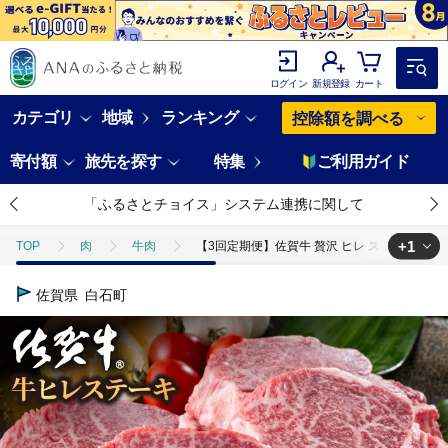
ログイン
新規登録
カート
カテゴリ
地域
ランキング
控除額を調べる
寄付額
旅先を探す
特集
ご利用ガイド
「ふるさとチョイス」システム連携に関して
+1
TOP
肉
牛肉
【3回定期便】佐賀牛 贅沢 ヒレ ステーキ 100
TOP
定期便
肉(定期便)
【3回定期便】佐賀牛 贅沢 ヒレ ステ
佐賀県
白石町