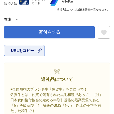
ANA Pay
カード
決済方法
決済方法ごとに決済上限額が異なります。
在庫：
○
寄付をする
URLをコピー
お気に入
返礼品について
■全国屈指のブランド牛『佐賀牛』をご自宅で！
佐賀牛とは、佐賀で飼育された黒毛和種であって、（社）
日本食肉格付協会の定める牛取引規格の最高品質である
「5」等級及び「4」等級のBMS「No.7」以上の基準を満
たした和牛です。