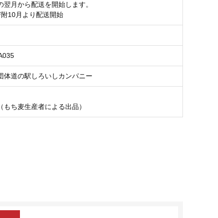
の翌月から配送を開始します。
寄附10月より配送開始
A035
団体道の駅しろいしカンパニー
（もち麦生産者による出品）