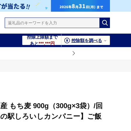
控除上限額まで
控除額を調べる
あと
***,***円
もち麦 900g（300g×3袋）/回
【道の駅しろいしカンパニー】ご飯