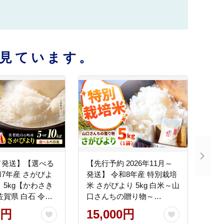
見ています。
ド発送】【選べる
【先行予約 2026年11月～
7年産 さがびよ
発送】 令和8年産 特別栽培
 5kg【かわさき
米 さがびより 5kg 白米～山
県 白石 令和8
口さんちの贈り物～
018]
【y'scompany】米 5kg 精
0円
15,000円
米 特A 特A評価 佐賀県産 国