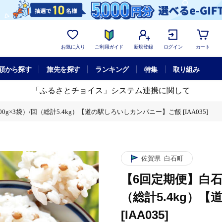
お気に入り
ご利用ガイド
新規登録
ログイン
カート
額から探す
旅先を探す
ランキング
特集
取り組み
「ふるさとチョイス」システム連携に関して
0g×3袋）/回（総計5.4kg）【道の駅しろいしカンパニー】ご飯 [IAA035]
佐賀県
白石町
【6回定期便】白石産 
（総計5.4kg）
[IAA035]