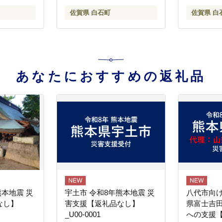
 特別栽培
佐賀県 白石町
佐賀県 白
価 特A
すすめ 人気
[IBL001]
あなたにおすすめの返礼品
熊本地震 災
宇土市 令和8年熊本地震 災
八代市向け
なし】
害支援【返礼品なし】
県富士吉
_U00-0001
への支援