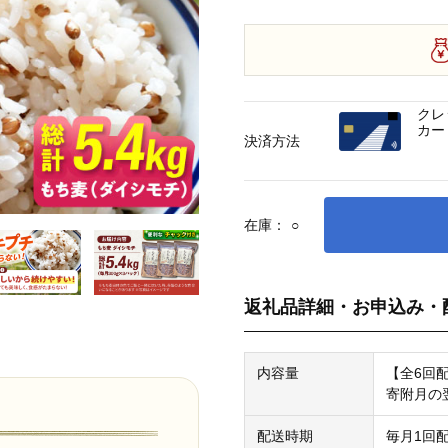
クレ
カー
決済方法
在庫：
○
返礼品詳細・お申込み・
内容量
【全6回配
寄附月の
配送時期
毎月1回