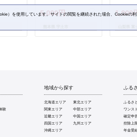
5,000円
1,000
kie）を使用しています。サイトの閲覧を継続された場合、Cookie
。
熊本県 宇土市
山梨県 富
地域から探す
ふる
北海道エリア
東北エリア
ふるさ
体験
関東エリア
中部エリア
ワンス
近畿エリア
中国エリア
確定申
四国エリア
九州エリア
控除上
沖縄エリア
年金受