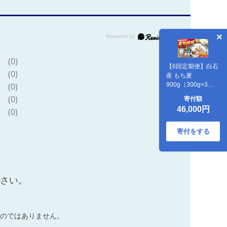
(0)
【6回定期便】白石
(0)
産 もち麦
(0)
900g（300g×3
袋）/回（総計
(0)
寄付額
5.4kg）【道の駅し
46,000円
(0)
ろいしカンパニ
ー】ご飯 [IAA035]
寄付をする
ださい。
のではありません。