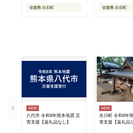
農家直送 特別栽培 特A評価
ンド米 農家直送
佐賀県 白石町
佐賀県 白石町
特A 令和8年 2026年 佐賀県
特別栽培米 特A評
白石町 白石 [IBV002]
2026年発送 お
佐賀県 白石町 白石 
八代市 令和8年熊本地震 災
氷川町 令和8年
害支援【返礼品なし】
害支援【返礼品