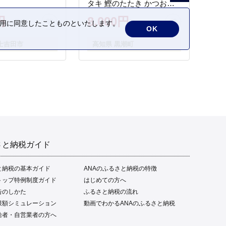
タキ 鰹のたたき かつおの
タタキ 藁焼き わら焼き 魚
円
8,000円
の利用に同意したことものといたします。
さかな 海鮮 刺身 お刺身 冷
OK
凍 ご家庭用 グルメ 特産品
士吉田市
高知県 黒潮町
ご当地 本場 高知 黒潮町 ギ
フト 贈答品 人気 返礼品 ふ
るさと納税 魚介類 高知県
産 土佐名物 高知県 高評価
食卓 ご飯のお供 父の日 ギ
フト プレゼント[1669]
さと納税ガイド
と納税の基本ガイド
ANAのふるさと納税の特徴
トップ特例制度ガイド
はじめての方へ
告のしかた
ふるさと納税の流れ
限額シミュレーション
動画でわかるANAのふるさと納税
給者・自営業者の方へ