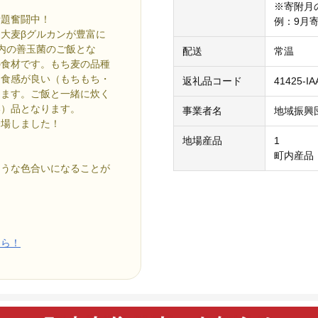
※寄附月
話題奮闘中！
例：9月
大麦βグルカンが豊富に
内の善玉菌のご飯とな
配送
常温
の食材です。もち麦の品種
「食感が良い（もちもち・
返礼品コード
41425-IA
ります。ご飯と一緒に炊く
い）品となります。
事業者名
地域振興
登場しました！
地場産品
1
町内産品
ような色合いになることが
ちら！