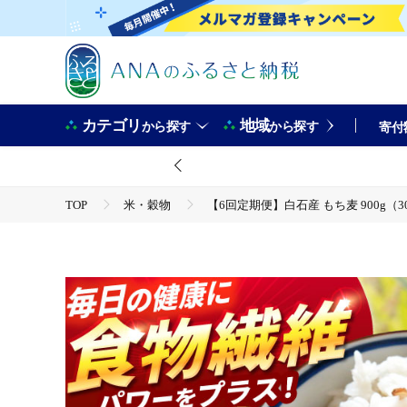
カテゴリ
地域
から探す
から探す
寄付
TOP
米・穀物
【6回定期便】白石産 もち麦 900g（30