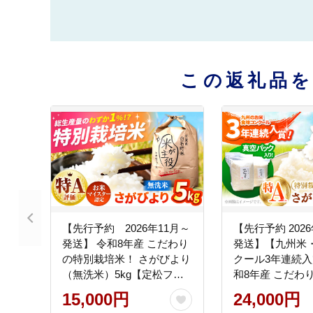
この返礼品
【先行予約 2026年11月～
【先行予約 202
発送】 令和8年産 こだわり
発送】【九州米
の特別栽培米！ さがびより
クール3年連続入
（無洗米）5kg【定松ファ
和8年産 こだわ
ーム】米 お米 コメ ごはん
より 10kg（白
15,000円
24,000円
ご飯 白米 新米 ブランド米
産】新米 米 10k