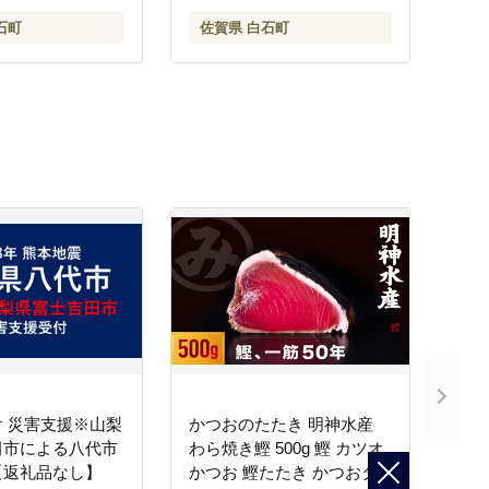
産米 コメ こめ お米 白米 ブ
石町
佐賀県 白石町
ランド米 さがびより 九州
佐賀県 白石町 白石 令和8年
発送[IAS005]
 災害支援※山梨
かつおのたたき 明神水産
田市による八代市
わら焼き鰹 500g 鰹 カツオ
【返礼品なし】
かつお 鰹たたき かつおタ