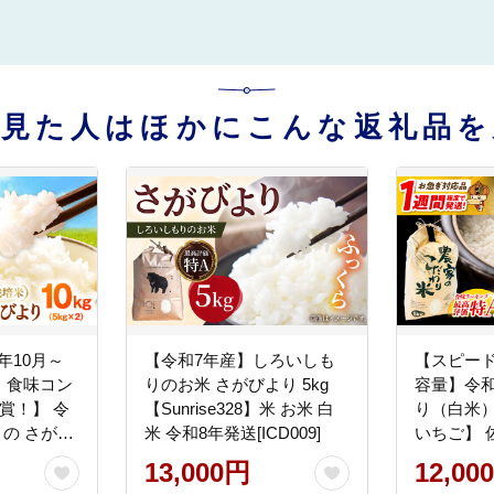
を見た人はほかにこんな返礼品を
6年10月～
【令和7年産】しろいしも
【スピー
・食味コン
りのお米 さがびより 5kg
容量】令和
賞！】 令
【Sunrise328】米 お米 白
り（白米）
りの さがび
米 令和8年発送[ICD009]
いちご】 佐賀
米）【白浜農
年発送[IBG
13,000円
12,00
g お米 ブラ