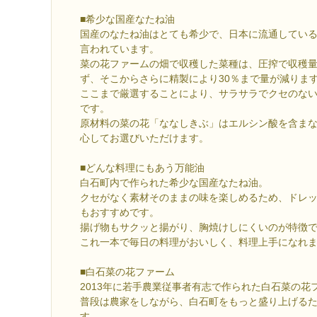
■希少な国産なたね油
国産のなたね油はとても希少で、日本に流通している
言われています。
菜の花ファームの畑で収穫した菜種は、圧搾で収穫量
ず、そこからさらに精製により30％まで量が減りま
ここまで厳選することにより、サラサラでクセのな
です。
原材料の菜の花「ななしきぶ」はエルシン酸を含ま
心してお選びいただけます。
■どんな料理にもあう万能油
白石町内で作られた希少な国産なたね油。
クセがなく素材そのままの味を楽しめるため、ドレ
もおすすめです。
揚げ物もサクッと揚がり、胸焼けしにくいのが特徴
これ一本で毎日の料理がおいしく、料理上手になれ
■白石菜の花ファーム
2013年に若手農業従事者有志で作られた白石菜の花
普段は農家をしながら、白石町をもっと盛り上げる
す。