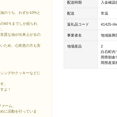
配送時期
入金確認
油のうち、わずか10%と
配送
常温
の60％までしか絞られ
返礼品コード
41425-IA
す。
い良質な油が出来上がるの
事業者名
地域振興
ないため、心疾患の方も安
地場産品
2
白石町内
岡県朝倉
岡県産菜
ッシングやクッキーなどに
です。
ますよ！
ファーム。
ために活動を行っていま