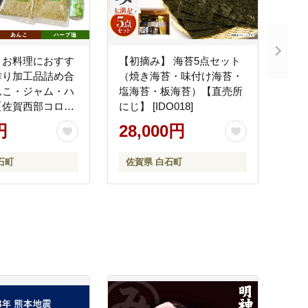
、お料理におすす
【初摘み】 海苔5点セット
作り加工品詰め合
（焼き海苔・味付け海苔・
んこ・ジャム・ハ
塩海苔・板海苔）【直売所
【佐賀西部コロニ
にじ】 [IDO018]
業所】調味料
円
28,000円
石町
佐賀県 白石町