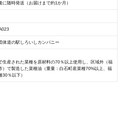
後に随時発送（お届けまで約1か月）
A023
団体道の駅しろいしカンパニー
で生産された菜種を原材料の70％以上使用し、区域外（福
市）で製造した菜種油（重量：白石町産菜種70%以上、福
種30％以下）