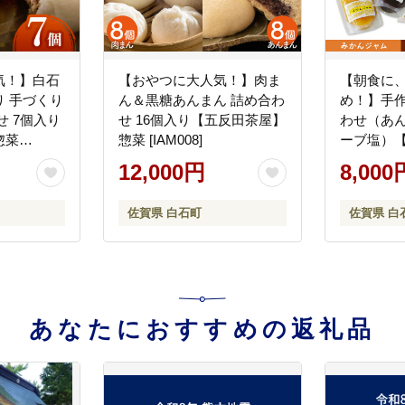
気！】白石
【おやつに大人気！】肉ま
【朝食に
 手づくり
ん＆黒糖あんまん 詰め合わ
め！】手
せ 7個入り
せ 16個入り【五反田茶屋】
わせ（あ
惣菜
惣菜 [IAM008]
ーブ塩）
ー白石作
12,000円
8,000
[ICL001]
佐賀県 白石町
佐賀県 白
あなたにおすすめの返礼品