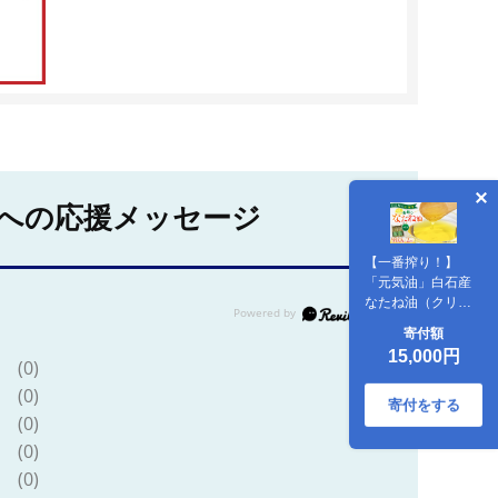
への応援メッセージ
【一番搾り！】
「元気油」白石産
なたね油（クリア
タイプ2本セット）
寄付額
【道の駅しろいし
15,000円
カンパニー】調味
(0)
料 [IAA023]
(0)
寄付をする
(0)
(0)
(0)