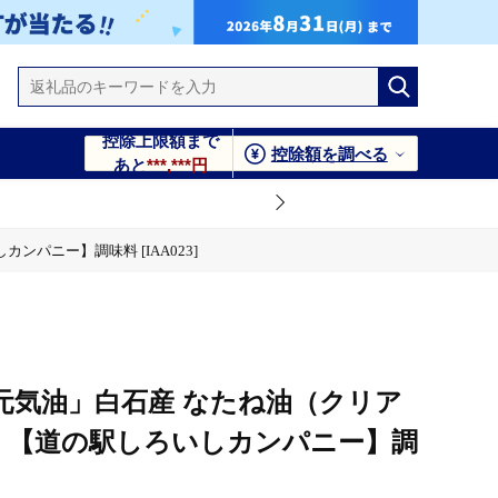
控除上限額まで
控除額を調べる
あと
***,***円
パニー】調味料 [IAA023]
元気油」白石産 なたね油（クリア
）【道の駅しろいしカンパニー】調