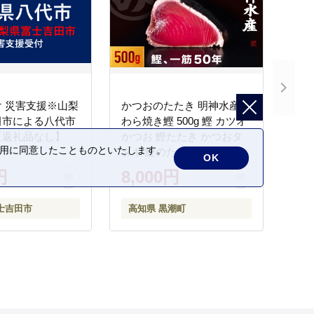
 災害支援※山梨
かつおのたたき 明神水産
田市による八代市
わら焼き鰹 500g 鰹 カツオ
【返礼品なし】
かつお 鰹たたき かつおタ
の利用に同意したことものといたします。
タキ 鰹のたたき かつおの
OK
タタキ 藁焼き わら焼き 魚
円
8,000円
さかな 海鮮 刺身 お刺身 冷
凍 ご家庭用 グルメ 特産品
士吉田市
高知県 黒潮町
ご当地 本場 高知 黒潮町 ギ
フト 贈答品 人気 返礼品 ふ
るさと納税 魚介類 高知県
産 土佐名物 高知県 高評価
食卓 ご飯のお供 父の日 ギ
フト プレゼント[1669]