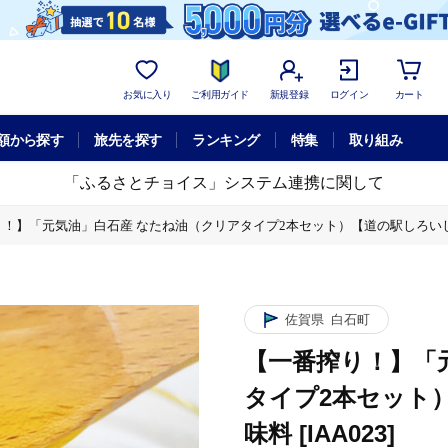
お気に入り
ご利用ガイド
新規登録
ログイン
カート
額から探す
旅先を探す
ランキング
特集
取り組み
「ふるさとチョイス」システム連携に関して
！】「元気油」白石産 なたね油（クリアタイプ2本セット）【道の駅しろいしカン
佐賀県
白石町
【一番搾り！】「
タイプ2本セット
味料 [IAA023]