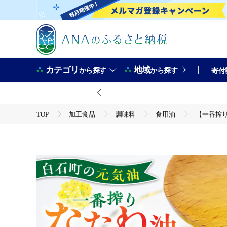
カテゴリ
地域
から探す
から探す
寄付
TOP
加工食品
調味料
食用油
【一番搾り