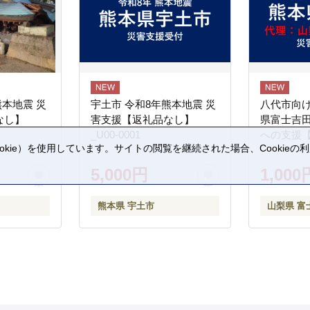
熊本地震 災
宇土市 令和8年熊本地震 災
八代市向け
なし】
害支援【返礼品なし】
県富士吉
_U00-0001
への支援
kie）を使用しています。サイトの閲覧を継続された場合、Cookie
。
5,000円
1,000
熊本県 宇土市
山梨県 富