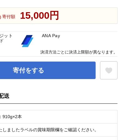
15,000円
寄付額
ジット
ANA Pay
ド
決済方法ごとに決済上限額が異なります。
寄付をする
配送
お気に入り登録
910g×2本
たしましたラベルの賞味期限欄をご確認ください。