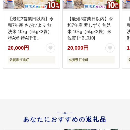
【最短3営業日以内】令
【最短3営業日以内】令
和7年産 さがびより 無
和7年産 夢しずく 無洗
洗米 10kg（5kg×2袋）
米 10kg（5kg×2袋）米
洗
特A米 特A評価
佐賀 [HBL010]
[
[HBL006]
20,000円
20,000円
1
佐賀県 江北町
佐賀県 江北町
あなたにおすすめの返礼品