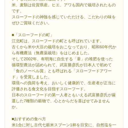
米、麦類は佐賀県産。ヒエ、アワも国内で栽培されたもの
です。
スローフードの神髄を感じていただける、こだわりの味を
ぜひご賞味ください。
■「スローフードの町」
江北町は、スローフードの町とも呼ばれています。
古くから米や大豆の栽培をおこなっており、昭和60年代か
ら有機農法（無農薬栽培）をはじめました。
そして2002年、有明海に自生する「葦」の堆肥を使った
循環型農法が認められて、武富勝彦氏が日本人で初めて
「食のノーベル賞」とも呼ばれる「スローフードアワー
ド」を受賞しました。
環境への負荷を考え、おいしく健康的で、生産者が正当に
評価される食文化を目指すスローフード。
日本のスローフードの第一人者ともいえる武富勝彦氏が厳
選した7種類の穀物で、心とからだを喜ばせてみません
か。
■おすすめの食べ方
米1合に対し古代七穀米スプーン1杯を目安に、自然塩を一