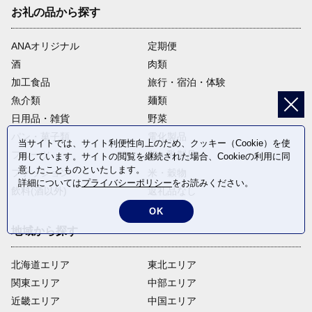
お礼の品から探す
ANAオリジナル
定期便
酒
肉類
加工食品
旅行・宿泊・体験
魚介類
麺類
日用品・雑貨
野菜
パン・菓子類
電化製品
当サイトでは、サイト利便性向上のため、クッキー（Cookie）を使
フルーツ
卵・乳製品
用しています。サイトの閲覧を継続された場合、Cookieの利用に同
意したことものといたします。
ファッション
米・穀物
詳細については
プライバシーポリシー
をお読みください。
飲料(酒以外)
返礼品なし
OK
地域から探す
北海道エリア
東北エリア
関東エリア
中部エリア
近畿エリア
中国エリア