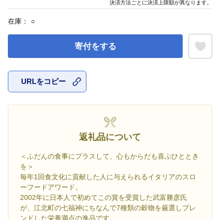
決済方法ごとに決済上限額が異なります。
在庫：
○
寄付をする
URLをコピー
お気に入
返礼品について
＜ふだんの食事にプラスして、心もからだも喜ぶひととき
を＞
毎年1回食文化に貢献した人に与えられるイタリアのスロ
ーフードアワード。
2002年に日本人で初めてこの賞を受賞した武富勝彦氏
が、江北町の七福神にちなんで7種類の穀物を厳選しブレ
ンドした栄養満点の逸品です。