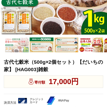
古代七穀米（500g×2個セット）【だいちの
家】 [HAG003]雑穀
17,000円
寄付額
クレジット
ANA Pay
カード
決済方法