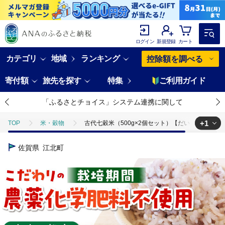
ログイン
新規登録
カート
カテゴリ
地域
ランキング
控除額を調べる
寄付額
旅先を探す
特集
ご利用ガイド
「ふるさとチョイス」システム連携に関して
+1
TOP
米・穀物
古代七穀米（500g×2個セット）【だいちの家】 [HA
TOP
米・穀物
米
古代七穀米（500g×2個セット）【だいちの家
佐賀県
江北町