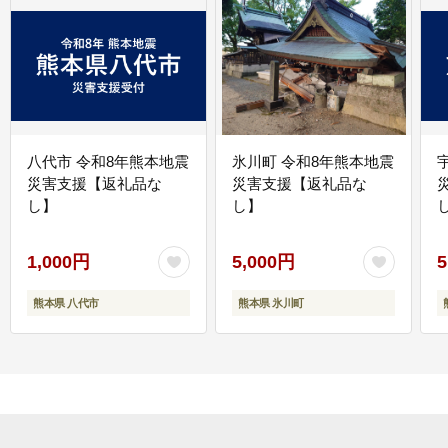
八代市 令和8年熊本地震
氷川町 令和8年熊本地震
災害支援【返礼品な
災害支援【返礼品な
し】
し】
し
1,000円
5,000円
5
熊本県 八代市
熊本県 氷川町