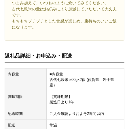
つまみ加えて、いつものように炊いてみてください。
古代七穀米の量はお好みにより加減していただいて大丈夫
です。
もちもちプチプチとした食感が楽しめ、腹持ちのいいご飯
になります。
返礼品詳細・お申込み・配送
内容量
■内容量
古代七穀米 500g×2個 (佐賀県、岩手県
産）
賞味期限
【賞味期限】
製造日より1年
配送時期
ご入金確認よりおよそ2週間以内
配送
常温