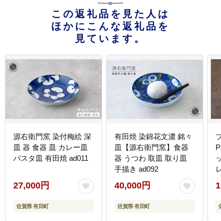
この返礼品を見た人は
ほかにこんな返礼品を
見ています。
源右衛門窯 染付梅絵 深
有田焼 染錦花文濃 銘々
プ
皿 器 食器 皿 カレー皿
皿【源右衛門窯】食器
P
パスタ皿 有田焼 ad011
器 うつわ 取皿 取り皿
手描き ad092
27,000円
40,000円
1
ー
佐賀県 有田町
佐賀県 有田町