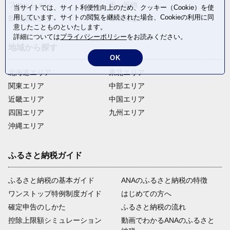
ファッション
米・穀物
当サイトでは、サイト利便性向上のため、クッキー（Cookie）を使
用しています。サイトの閲覧を継続された場合、Cookieの利用に同
飲料(酒以外)
返礼品なし
意したことものといたします。
詳細については
プライバシーポリシー
をお読みください。
地域から探す
OK
北海道エリア
東北エリア
関東エリア
中部エリア
近畿エリア
中国エリア
四国エリア
九州エリア
沖縄エリア
ふるさと納税ガイド
ふるさと納税の基本ガイド
ANAのふるさと納税の特徴
ワンストップ特例制度ガイド
はじめての方へ
確定申告のしかた
ふるさと納税の流れ
控除上限額シミュレーション
動画でわかるANAのふるさと