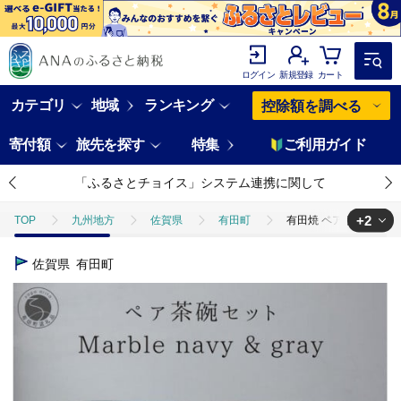
ログイン
新規登録
カート
カテゴリ
地域
ランキング
控除額を調べる
寄付額
旅先を探す
特集
ご利用ガイド
「ふるさとチョイス」システム連携に関して
+2
TOP
九州地方
佐賀県
有田町
有田焼 ペア茶碗セット 
TOP
日用品・雑貨
食器
有田焼 ペア茶碗セット ルリマットホ
佐賀県
有田町
TOP
日用品・雑貨
伝統工芸品
有田焼 ペア茶碗セット ルリマ