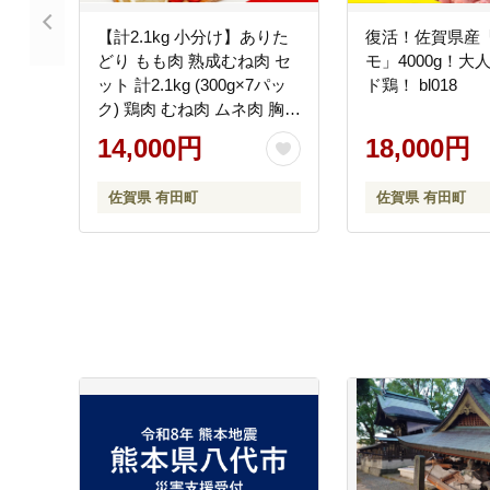
【計2.1kg 小分け】ありた
復活！佐賀県産
どり もも肉 熟成むね肉 セ
モ」4000g！大
ット 計2.1kg (300g×7パッ
ド鶏！ bl018
ク) 鶏肉 むね肉 ムネ肉 胸肉
真空パック am003
14,000円
18,000円
佐賀県 有田町
佐賀県 有田町