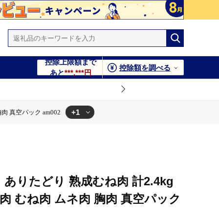
控除上限額まで
控除額を調べる
あと
***,***円
+1
胸肉 真空パック am002
真空パック am002
け】ありたどり 熟成むね肉 計2.4kg
 鶏肉 むね肉 ムネ肉 胸肉 真空パック