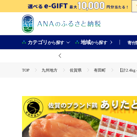
カテゴリ
地域
から探す
から探す
寄付
TOP
九州地方
佐賀県
有田町
【計2.4k
TOP
肉
鶏肉
ほかの鶏肉
【計2.4kg 小