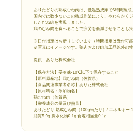
ありたどりの熟成むね肉は、低温熟成庫で6時間熟成
国内では数少ないこの熟成作業により、やわらかく
したむね肉を実現しました。
鶏のむね肉を食べることで疲労を低減させることも
※日付指定はお断りしています（時間指定は受付可
※写真はイメージです。鶏肉および肉加工品以外の
提供：ありた株式会社
【保存方法】要冷凍-18℃以下で保存すること
【原料原産地】鶏むね肉（佐賀県）
【食品関連事業者名称】ありた株式会社
【原材料名・添加物名】
鶏むね肉（佐賀県）
【栄養成分の量及び熱量】
ありたどり 熟成むね肉（100g当たり）/ エネルギー 145
脂質5.9g 炭水化物0.1g 食塩相当量0.1g