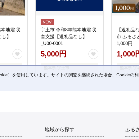
熊本地震 災
宇土市 令和8年熊本地震 災
【返礼品
なし】
害支援【返礼品なし】
市 ふるさ
_U00-0001
1,000円
5,000円
1,000
熊本県 宇土市
熊本県 宇
kie）を使用しています。サイトの閲覧を継続された場合、Cookie
。
地域から探す
ふる