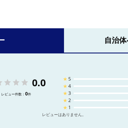
ー
自治体
★
5
0.0
★
4
★
3
0
レビュー件数：
件
★
2
★
1
レビューはありません。