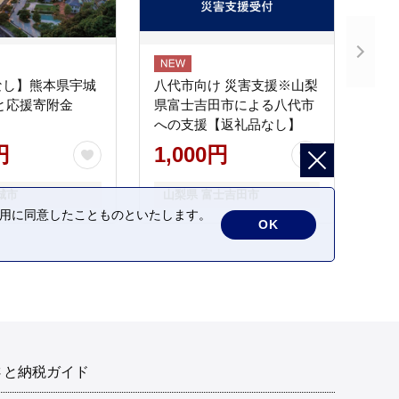
なし】熊本県宇城
八代市向け 災害支援※山梨
と応援寄附金
県富士吉田市による八代市
への支援【返礼品なし】
円
1,000円
城市
山梨県 富士吉田市
の利用に同意したことものといたします。
OK
さと納税ガイド