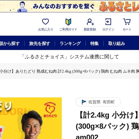
お気に入り
ご利用ガイド
新規登録
ログイン
カート
額から探す
旅先を探す
ランキング
特集
取り組み
「ふるさとチョイス」システム連携に関して
g 小分け】ありたどり 熟成むね肉 計2.4kg (300g×8パック) 鶏肉 むね肉 ムネ肉 
分け】ありたどり 熟成むね肉 計2.4kg (300g×8パック) 鶏肉 むね肉 ムネ肉 胸肉 
佐賀県
有田町
【計2.4kg 小分
(300g×8パック)
am002