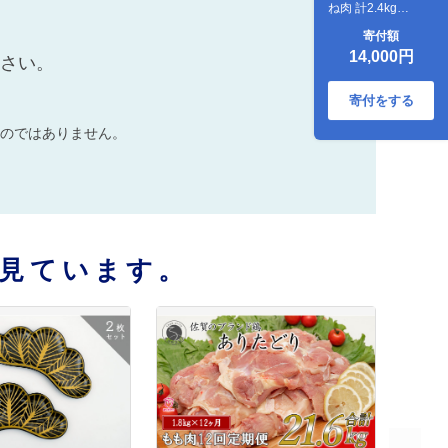
ね肉 計2.4kg
(300g×8パック) 鶏
寄付額
肉 むね肉 ムネ肉 胸
14,000円
ださい。
肉 真空パック
am002
寄付をする
のではありません。
見ています。