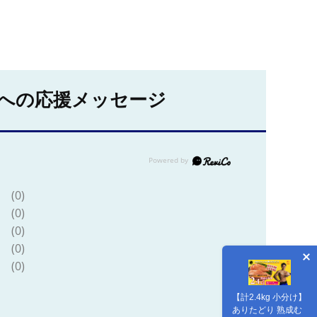
への応援メッセージ
(0)
(0)
(0)
(0)
(0)
【計2.4kg 小分け】
ありたどり 熟成む