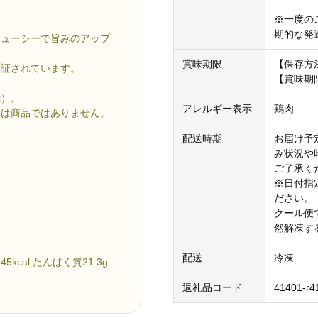
※一度の
。
期的な発
ジューシーで旨みのアップ
賞味期限
【保存方
実証されています。
【賞味期
能）。
アレルギー表示
鶏肉
物は商品ではありません。
配送時期
お届け予
み状況や
ご了承く
※日付指
ださい。
クール便
然解凍す
配送
冷凍
kcal たんぱく質21.3g
返礼品コード
41401-r4