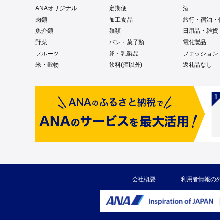
ANAオリジナル
定期便
酒
肉類
加工食品
旅行・宿泊・
魚介類
麺類
日用品・雑貨
野菜
パン・菓子類
電化製品
フルーツ
卵・乳製品
ファッション
米・穀物
飲料(酒以外)
返礼品なし
会社概要
利用者情報の