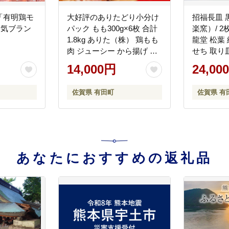
「有明鶏モ
大好評のありたどり小分け
招福長皿 
人気ブラン
パック もも300g×6枚 合計
楽窯）/ 2
1.8kg ありた（株） 鶏もも
龍堂 松葉
肉 ジューシー から揚げ 鶏
せち 取り
もも肉 満足な鶏もも肉 6枚
いお皿 ay0
14,000円
24,00
入りの鶏もも肉 人気の鶏も
も肉 ブランド鶏 真空パッ
佐賀県 有田町
佐賀県 有
ク am004
あなたにおすすめの返礼品