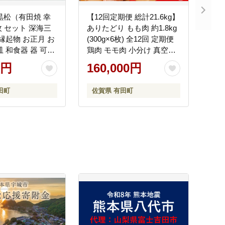
黒松（有田焼 幸
【12回定期便 総計21.6kg】
枚 セット 深海三
ありたどり もも肉 約1.8kg
 縁起物 お正月 お
(300g×6枚) 全12回 定期便
皿 和食器 器 可愛
鶏肉 モモ肉 小分け 真空パ
05
ック am013
0円
160,000円
田町
佐賀県 有田町