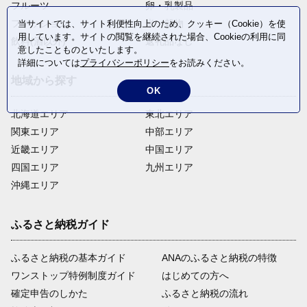
フルーツ
卵・乳製品
ファッション
米・穀物
当サイトでは、サイト利便性向上のため、クッキー（Cookie）を使
用しています。サイトの閲覧を継続された場合、Cookieの利用に同
飲料(酒以外)
返礼品なし
意したことものといたします。
詳細については
プライバシーポリシー
をお読みください。
地域から探す
OK
北海道エリア
東北エリア
関東エリア
中部エリア
近畿エリア
中国エリア
四国エリア
九州エリア
沖縄エリア
ふるさと納税ガイド
ふるさと納税の基本ガイド
ANAのふるさと納税の特徴
ワンストップ特例制度ガイド
はじめての方へ
確定申告のしかた
ふるさと納税の流れ