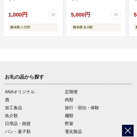
1,000円
5,000円
5
熊本県 八代市
熊本県 氷川町
お礼の品から探す
ANAオリジナル
定期便
酒
肉類
加工食品
旅行・宿泊・体験
魚介類
麺類
日用品・雑貨
野菜
パン・菓子類
電化製品