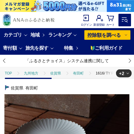
ログイン
新規登録
カート
カテゴリ
地域
ランキング
控除額を調べる
寄付額
旅先を探す
特集
ご利用ガイド
「ふるさとチョイス」システム連携に関して
+2
TOP
九州地方
佐賀県
有田町
1616/ TY Palace 
TOP
日用品・雑貨
食器
1616/ TY Palace Plate 22
佐賀県
有田町
TOP
日用品・雑貨
伝統工芸品
1616/ TY Palace Plat