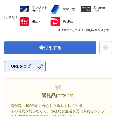
クレジット
Amazon
ANA Pay
カード
Pay
決済方法
d払い
PayPay
決済方法ごとに決済上限額が異なります。
寄付をする
URLをコピー
お気に入
返礼品について
遥か昔、400年前に作られた道具としての器。
その時代を想いながら、多様な食生活を受け入れるシンプ