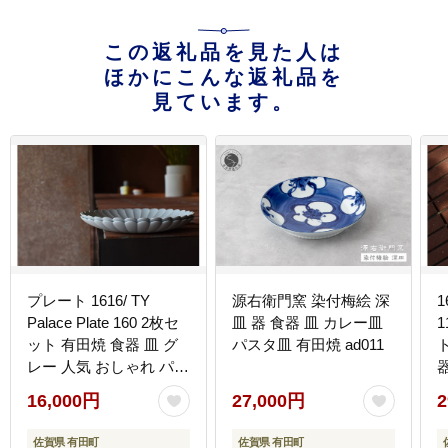
この返礼品を見た人は
ほかにこんな返礼品を
見ています。
プレート 1616/ TY
源右衛門窯 染付梅絵 深
1
Palace Plate 160 2枚セ
皿 器 食器 皿 カレー皿
1
ット 有田焼 食器 皿 グ
パスタ皿 有田焼 ad011
レー 人気 おしゃれ パレ
スホテル東京 ペアプレ
16,000円
27,000円
2
ート eb004
佐賀県 有田町
佐賀県 有田町