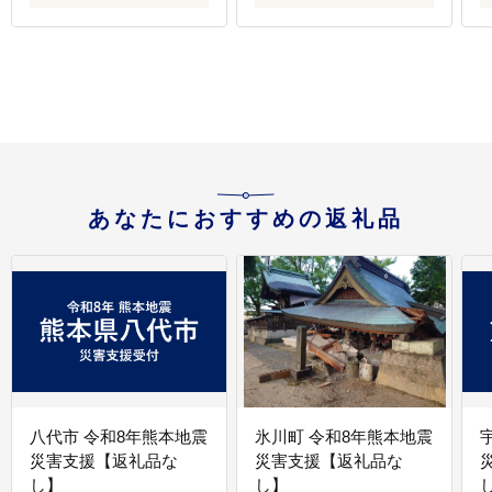
ト
あなたにおすすめの返礼品
八代市 令和8年熊本地震
氷川町 令和8年熊本地震
災害支援【返礼品な
災害支援【返礼品な
し】
し】
し