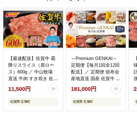
【最速配送】佐賀牛 霜
～Premium GENKAI～
降りスライス（肩ロー
定期便【毎月1回全12回
ス）600g ／ 中山牧場
配送】／ 定期便 頒布会
直送 牛肉 すき焼き 佐賀
産地直送 国産 佐賀牛 牛
牛 赤身スライス しゃぶ
肉 肉 真鯛 12ヵ月 果物
11,500円
181,000円
2
しゃぶ 肉 牛 霜降り 黒
フルーツ キンショウメ
毛和牛 牛肉 すきやき ス
ロン 苺 いちご みかん
佐賀県 玄海町
佐賀県 玄海町
ライス 肩ロース肉 佐賀
雲丹 ハンバーグ もつ鍋
県 玄海町
ちゃんぽん 米 新米 詰め
肉
合わせ バラエティ プレ
ミアム セット 佐賀県 玄
海町