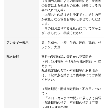
（原価の高騰による内容量の変更、天候等
の影響による発送月の変更、終売による内
容の入れ替え等）
・上記お礼の品は送付予定です。送付内容
が変更となる場合お知らせさせていただき
ます。
・その他お送りする返礼品について何かご
ざいましたらご相談ください。
アレルギー表示
卵、乳成分、小麦、牛肉、豚肉、鶏肉、ゼ
ラチン、大豆
配送時期
寄附の受領確認の翌月から発送開始
（例：12月寄附 ⇒ 1月から送付開始 ～ 12
月まで）
配達指定日の希望や不在日等がある場合
は、下記の点を踏まえて備考欄にてご要望
ください。
＜配送期間・配達指定日時・不在日につい
て＞
・「20日～月末までの間」に届くよう発送
・配達日時の指定、不在日の指定は可能
（20日～月末の間）