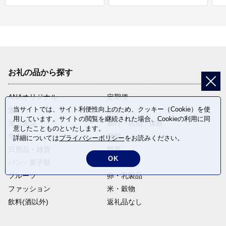
お礼の品から探す
ANAオリジナル
定期便
当サイトでは、サイト利便性向上のため、クッキー（Cookie）を使
酒
肉類
用しています。サイトの閲覧を継続された場合、Cookieの利用に同
加工食品
旅行・宿泊・体験
意したことものといたします。
魚介類
麺類
詳細については
プライバシーポリシー
をお読みください。
日用品・雑貨
野菜
OK
パン・菓子類
電化製品
フルーツ
卵・乳製品
ファッション
米・穀物
飲料(酒以外)
返礼品なし