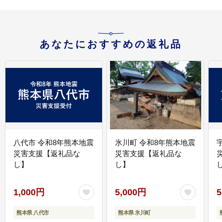
あなたにおすすめの返礼品
八代市 令和8年熊本地震
氷川町 令和8年熊本地震
災害支援【返礼品な
災害支援【返礼品な
し】
し】
し
1,000円
5,000円
5
熊本県 八代市
熊本県 氷川町