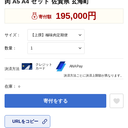
肉 A5 A4 セット 佐賀県 玄海町
195,000円
寄付額
サイズ：
数量：
クレジット
ANA Pay
カード
決済方法
決済方法ごとに決済上限額が異なります。
在庫：
○
寄付をする
URLをコピー
お気に入