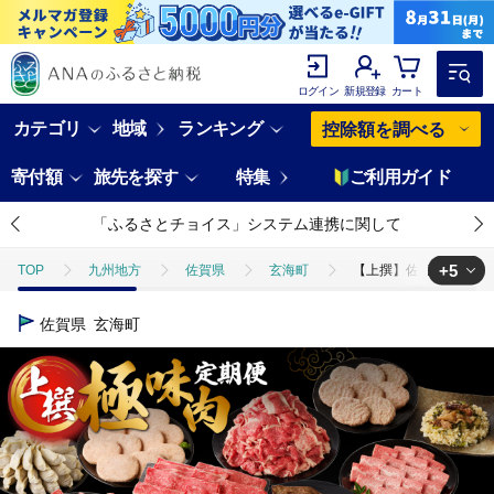
ログイン
新規登録
カート
カテゴリ
地域
ランキング
控除額を調べる
寄付額
旅先を探す
特集
ご利用ガイド
「ふるさとチョイス」システム連携に関して
+5
TOP
九州地方
佐賀県
玄海町
【上撰】佐賀牛・県産和牛
TOP
肉
【上撰】佐賀牛・県産和牛 極味肉定期便（毎月1回 計12回お届
佐賀県
玄海町
TOP
肉
牛肉
【上撰】佐賀牛・県産和牛 極味肉定期便（毎月1回
TOP
肉
牛肉
佐賀牛
【上撰】佐賀牛・県産和牛 極味肉定
TOP
肉
牛肉
すき焼き(牛肉)
【上撰】佐賀牛・県産和牛
TOP
肉
牛肉
しゃぶしゃぶ(牛肉)
【上撰】佐賀牛・県産