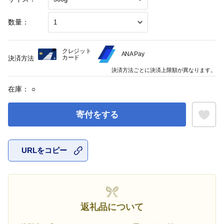
数量：
クレジット
ANA Pay
カード
決済方法
決済方法ごとに決済上限額が異なります。
在庫：
○
寄付をする
URLをコピー
お気に入
返礼品について