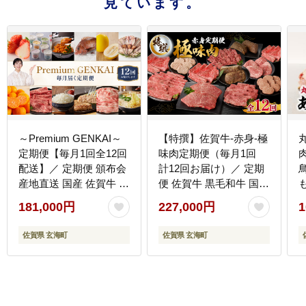
見ています。
～Premium GENKAI～
【特撰】佐賀牛-赤身-極
定期便【毎月1回全12回
味肉定期便（毎月1回
肉
配送】／ 定期便 頒布会
計12回お届け）／ 定期
産地直送 国産 佐賀牛 牛
便 佐賀牛 黒毛和牛 国産
肉 肉 真鯛 12ヵ月 果物
モモ ステーキ スライス
181,000円
227,000円
1
フルーツ キンショウメ
薄切り ハンバーグ ロー
ロン 苺 いちご みかん
ストビーフ 赤身 しゃぶ
佐賀県 玄海町
佐賀県 玄海町
雲丹 ハンバーグ もつ鍋
しゃぶ すき焼き 焼肉 牛
ちゃんぽん 米 新米 詰め
肉 肉 A5 A4 セット 佐賀
合わせ バラエティ プレ
県 玄海町
ミアム セット 佐賀県 玄
海町