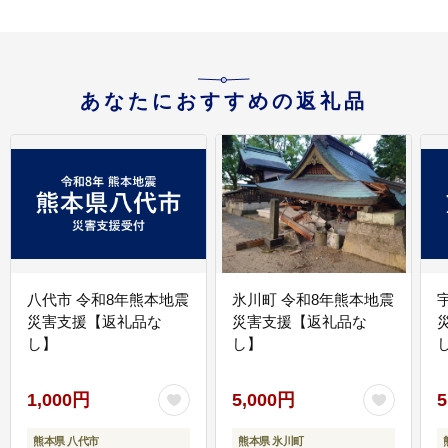
あなたにおすすめの返礼品
八代市 令和8年熊本地震
氷川町 令和8年熊本地震
災害支援【返礼品な
災害支援【返礼品な
し】
し】
し
1,000円
5,000円
5
熊本県 八代市
熊本県 氷川町