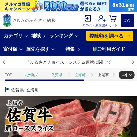
ログイン
新規登録
カート
カテゴリ
地域
ランキング
控除額を調べる
寄付額
旅先を探す
特集
ご利用ガイド
「ふるさとチョイス」システム連携に関して
+4
TOP
九州地方
佐賀県
玄海町
上場亭 佐賀牛肩ロース
TOP
肉
牛肉
黒牛
上場亭 佐賀牛肩ローススライス（
佐賀県
玄海町
TOP
肉
牛肉
黒毛和牛
上場亭 佐賀牛肩ローススライ
TOP
肉
牛肉
すき焼き(牛肉)
上場亭 佐賀牛肩ロース
TOP
肉
牛肉
しゃぶしゃぶ(牛肉)
上場亭 佐賀牛肩ロ