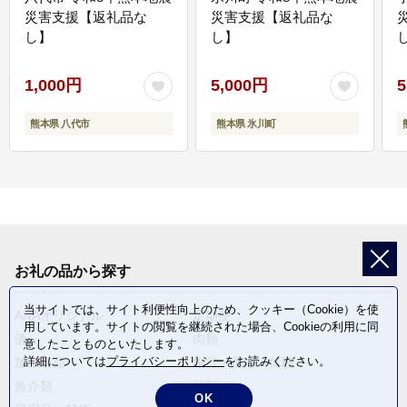
災害支援【返礼品な
災害支援【返礼品な
し】
し】
し
1,000円
5,000円
5
熊本県 八代市
熊本県 氷川町
お礼の品から探す
当サイトでは、サイト利便性向上のため、クッキー（Cookie）を使
ANAオリジナル
定期便
用しています。サイトの閲覧を継続された場合、Cookieの利用に同
酒
肉類
意したことものといたします。
詳細については
プライバシーポリシー
をお読みください。
加工食品
旅行・宿泊・体験
魚介類
麺類
OK