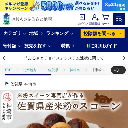
ログイン
新規登録
カート
カテゴリ
地域
ランキング
控除額を調べる
寄付額
旅先を探す
特集
ご利用ガイド
「ふるさとチョイス」システム連携に関して
+3
TOP
九州地方
佐賀県
神埼市
【米粉スイーツ専門店】米
TOP
パン・菓子類
洋菓子
【米粉スイーツ専門店】米粉のスコー
佐賀県
神埼市
TOP
パン・菓子類
洋菓子
焼き菓子
【米粉スイーツ専
TOP
パン・菓子類
洋菓子
ほかの洋菓子
【米粉スイー