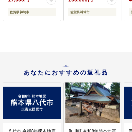
グ 佐賀県産 黒毛和牛】
(
(H065117)
佐賀県 神埼市
佐賀県 神埼市
あなたにおすすめの返礼品
八代市 令和8年熊本地震
氷川町 令和8年熊本地震