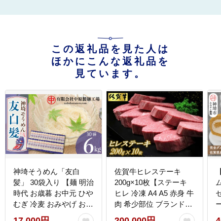
この返礼品を見た人は
ほかにこんな返礼品を
見ています。
神埼そうめん「友白
佐賀牛ヒレステーキ
髪」 30袋入り 【麺 明治
200g×10枚【ステーキ
時代 お歳暮 お中元 ひや
ヒレ 冷凍 A4 A5 赤身 牛
むぎ 冷麦 おみやげ お土
肉 希少部位 ブランド牛
産 夏】(H045103)
送料無料 人気 ランキン
17,000円
200,000円
4