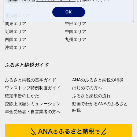
地域から探す
OK
北海道エリア
東北エリア
関東エリア
中部エリア
近畿エリア
中国エリア
四国エリア
九州エリア
沖縄エリア
ふるさと納税ガイド
ふるさと納税の基本ガイド
ANAのふるさと納税の特徴
ワンストップ特例制度ガイド
はじめての方へ
確定申告のしかた
ふるさと納税の流れ
控除上限額シミュレーション
動画でわかるANAのふるさと
納税
年金受給者・自営業者の方へ