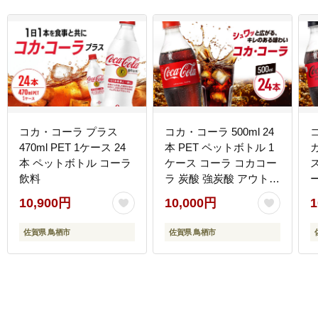
コカ・コーラ プラス
コカ・コーラ 500ml 24
470ml PET 1ケース 24
本 PET ペットボトル 1
ガ
本 ペットボトル コーラ
ケース コーラ コカコー
飲料
ラ 炭酸 強炭酸 アウトド
ア バーベキュー イタリ
10,900円
10,000円
1
アン 洋食 ピザ ハンバー
ガー
佐賀県 鳥栖市
佐賀県 鳥栖市