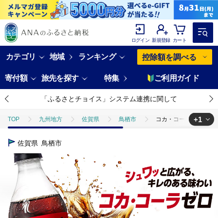
ログイン
新規登録
カート
カテゴリ
地域
ランキング
控除額を調べる
寄付額
旅先を探す
特集
ご利用ガイド
「ふるさとチョイス」システム連携に関して
+1
TOP
九州地方
佐賀県
鳥栖市
コカ・コーラ ゼロシュガー
TOP
飲料（酒以外）
ソフトドリンク
ほかのソフトドリンク
佐賀県
鳥栖市