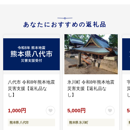
あなたにおすすめの返礼品
八代市 令和8年熊本地震
氷川町 令和8年熊本地震
災害支援【返礼品な
災害支援【返礼品な
し】
し】
し
1,000円
5,000円
5
熊本県 八代市
熊本県 氷川町