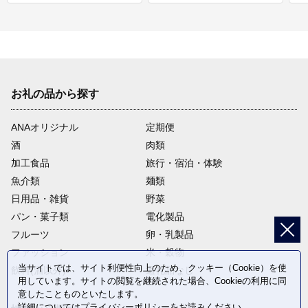
お礼の品から探す
ANAオリジナル
定期便
酒
肉類
加工食品
旅行・宿泊・体験
魚介類
麺類
日用品・雑貨
野菜
パン・菓子類
電化製品
フルーツ
卵・乳製品
ファッション
米・穀物
当サイトでは、サイト利便性向上のため、クッキー（Cookie）を使
飲料(酒以外)
返礼品なし
用しています。サイトの閲覧を継続された場合、Cookieの利用に同
意したことものといたします。
詳細については
プライバシーポリシー
をお読みください。