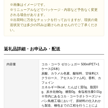
※画像はイメージです。
※リニューアルなどでパッケージ・内容など予告なく変更
される場合があります。
※出荷時に万全なチェックを行っておりますが、現状の発
送状況では多少の凹みは避けられませんのでご了承くださ
い。
返礼品詳細・お申込み・配送
内容量
コカ・コーラ ゼロシュガー 500mlPET×1
ケース(24本)
炭酸、カラメル色素、酸味料、甘味料(ス
クラロース、アセスルファムK)、香料、カ
フェイン
エネルギー0kcal、たんぱく質0g、脂質0
g、炭水化物0g、糖類0g、食塩相当量0.01g
※市内にあるコカ・コーラボトラーズジャ
パン鳥栖工場において、原材料の仕入れか
ら製造、梱包までの工程を行うことによ