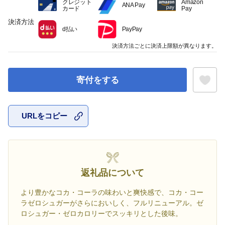
クレジット
Amazon
ANA Pay
カード
Pay
決済方法
d払い
PayPay
決済方法ごとに決済上限額が異なります。
寄付をする
URLをコピー
お気に入
返礼品について
より豊かなコカ・コーラの味わいと爽快感で、コカ・コー
ラゼロシュガーがさらにおいしく、フルリニューアル。ゼ
ロシュガー・ゼロカロリーでスッキリとした後味。