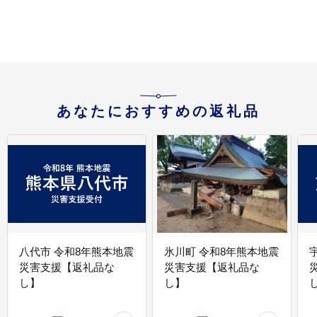
あなたにおすすめの返礼品
八代市 令和8年熊本地震
氷川町 令和8年熊本地震
災害支援【返礼品な
災害支援【返礼品な
し】
し】
し