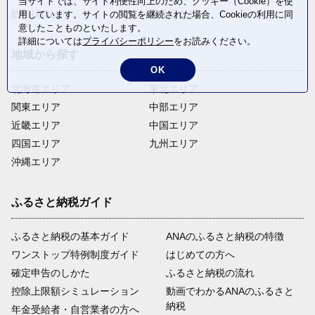
当サイトでは、サイト利便性向上のため、クッキー（Cookie）を使
飲料(酒以外)
返礼品なし
用しています。サイトの閲覧を継続された場合、Cookieの利用に同
意したことものといたします。
詳細については
プライバシーポリシー
をお読みください。
地域から探す
OK
北海道エリア
東北エリア
関東エリア
中部エリア
近畿エリア
中国エリア
四国エリア
九州エリア
沖縄エリア
ふるさと納税ガイド
ふるさと納税の基本ガイド
ANAのふるさと納税の特徴
ワンストップ特例制度ガイド
はじめての方へ
確定申告のしかた
ふるさと納税の流れ
控除上限額シミュレーション
動画でわかるANAのふるさと
納税
年金受給者・自営業者の方へ