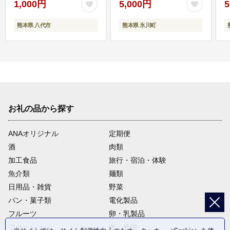
1,000円
5,000円
5
熊本県 八代市
熊本県 氷川町
お礼の品から探す
ANAオリジナル
定期便
酒
肉類
加工食品
旅行・宿泊・体験
魚介類
麺類
日用品・雑貨
野菜
パン・菓子類
電化製品
フルーツ
卵・乳製品
ファッション
米・穀物