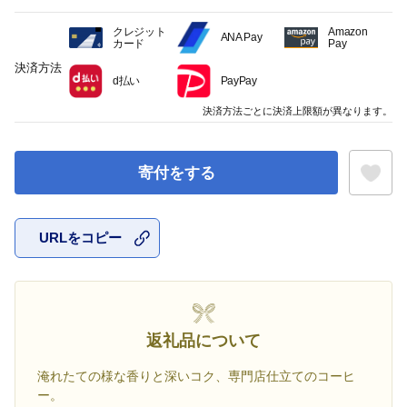
クレジット
Amazon
ANA Pay
カード
Pay
決済方法
d払い
PayPay
決済方法ごとに決済上限額が異なります。
寄付をする
URLをコピー
お気に入
返礼品について
淹れたての様な香りと深いコク、専門店仕立てのコーヒ
ー。