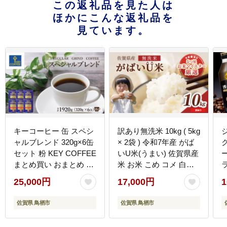
この返礼品を見た人は
ほかにこんな返礼品を
見ています。
キーコーヒー 缶 スペシ
訳あり無洗米 10kg ( 5kg
ャルブレンド 320g×6缶
× 2袋 ) 令和7年産 がば
ク
セット 粉 KEY COFFEE
いU米(うまい) 佐賀県産
まとめ買い おまとめ 珈
米 お米 こめ コメ 白米
琲 コーヒー
五つ星 お米マイスター
25,000円
17,000円
1
厳選 鳥栖市ふるさと納
税限定 弁当
佐賀県 鳥栖市
佐賀県 鳥栖市