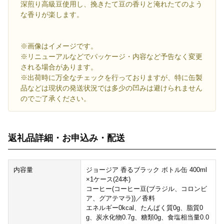
深煎り高級豆使用し、挽きたて豆の香りと淹れたてのよう
な香りが楽します。
※画像はイメージです。
※リニューアルなどでパッケージ・内容など予告なく変更
される場合があります。
※出荷時に万全なチェックを行っておりますが、特に缶製
品などは現状の発送状況では多少の凹みは避けられません
のでご了承ください。
返礼品詳細・お申込み・配送
内容量
ジョージア 香るブラック ボトル缶 400ml
×1ケース(24本)
コーヒー(コーヒー豆(ブラジル、コロンビ
ア、グアテマラ))／香料
エネルギー0kcal、たんぱく質0g、脂質0
g、炭水化物0.7g、糖類0g、食塩相当量0.0