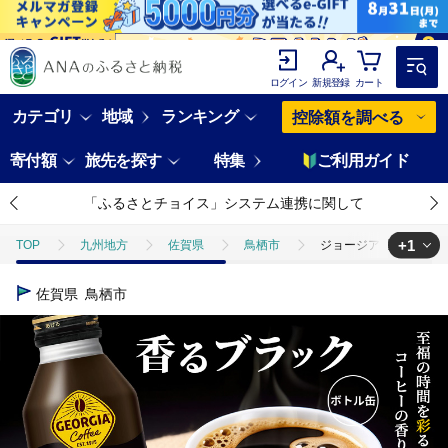
ログイン
新規登録
カート
カテゴリ
地域
ランキング
控除額を調べる
寄付額
旅先を探す
特集
ご利用ガイド
「ふるさとチョイス」システム連携に関して
+1
TOP
九州地方
佐賀県
鳥栖市
ジョージア 香るブラック 
TOP
飲料（酒以外）
ソフトドリンク
コーヒー
ジョー
佐賀県
鳥栖市