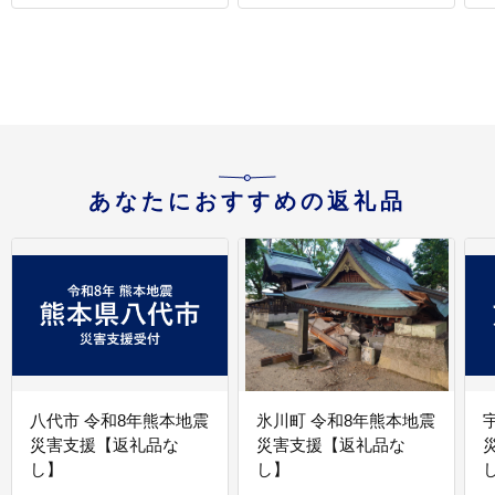
あなたにおすすめの返礼品
八代市 令和8年熊本地震
氷川町 令和8年熊本地震
災害支援【返礼品な
災害支援【返礼品な
し】
し】
し