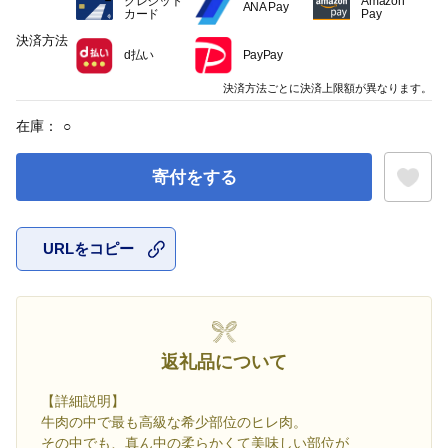
クレジット
Amazon
ANA Pay
カード
Pay
決済方法
d払い
PayPay
決済方法ごとに決済上限額が異なります。
在庫：
○
寄付をする
URLをコピー
お気に入
返礼品について
【詳細説明】
牛肉の中で最も高級な希少部位のヒレ肉。
その中でも、真ん中の柔らかくて美味しい部位が