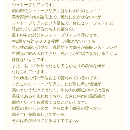
シャトーブリアンです。
幻の部位シャトーブリアンはヒレの中のヒレ！！
美食家が牛肉を語る上で、絶対に欠かせないのが
シャトーブリアンという部位で、俗にヒレ（フィレ）と
呼ばれている部位のお肉の部分の、
最も中心の部分をシャトーブリアンと呼びます。
牛1頭から約６００ｇ程度しか取れないとても
希少性の高い部位で、流通する大部分が高級レストランや
料理店に納められており、私たちが市場で見かけることは
ほぼないようです。
また、お目にかかったとしてもかなりの高価な値が
付けられています。
それゆえに幻の部位とまで言われているのです。
またこのシャトーブリアン、ただ単に希少価値が
高いというだけではなく、牛の肉の部位の中では最も
美味であると言われており、まさに牛肉の最高級の
部位といっても過言ではないといえます。
肉質の良いヒレ肉の、さらに中心部分の柔らかい
部分だけを取るわけですから、
それは希少部位になるはずですよね♪