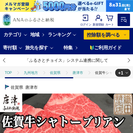
ログイン
新規登録
カート
カテゴリ
地域
ランキング
控除額を調べる
寄付額
旅先を探す
特集
ご利用ガイド
「ふるさとチョイス」システム連携に関して
+1
TOP
九州地方
佐賀県
唐津市
佐賀牛シャトーブリアン 2
TOP
肉
牛肉
佐賀牛
佐賀牛シャトーブリアン 200g×2
佐賀県
唐津市