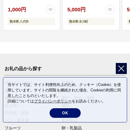
1,000円
5,000円
5
熊本県 八代市
熊本県 氷川町
お礼の品から探す
ANAオリジナル
定期便
当サイトでは、サイト利便性向上のため、クッキー（Cookie）を使
用しています。サイトの閲覧を継続された場合、Cookieの利用に同
酒
肉類
意したことものといたします。
加工食品
旅行・宿泊・体験
詳細については
プライバシーポリシー
をお読みください。
魚介類
麺類
日用品・雑貨
野菜
OK
パン・菓子類
電化製品
フルーツ
卵・乳製品