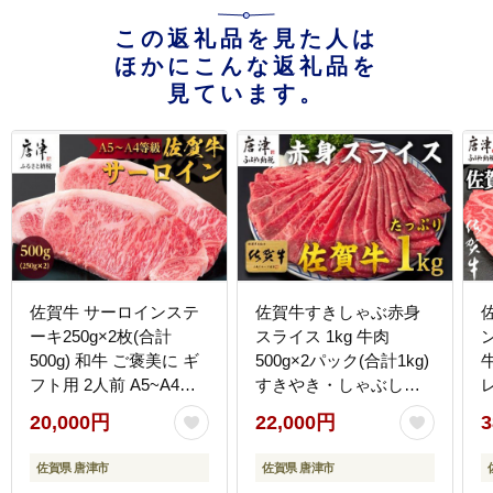
この返礼品を見た人は
ほかにこんな返礼品を
見ています。
佐賀牛 サーロインステ
佐賀牛すきしゃぶ赤身
ーキ250g×2枚(合計
スライス 1kg 牛肉
ン
500g) 和牛 ご褒美に ギ
500g×2パック(合計1kg)
フト用 2人前 A5~A4等
すきやき・しゃぶしゃ
級 霜降り牛肉
ぶ用・スライス和牛
20,000円
22,000円
3
佐賀県 唐津市
佐賀県 唐津市