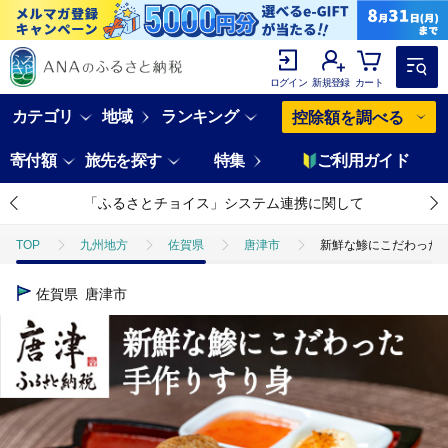
ログイン
新規登録
カート
カテゴリ
地域
ランキング
控除額を調べる
寄付額
旅先を探す
特集
ご利用ガイド
「ふるさとチョイス」システム連携に関して
TOP
九州地方
佐賀県
唐津市
新鮮な鯵にこだわった手作り
佐賀県
唐津市