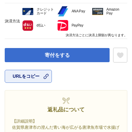
クレジット
Amazon
ANA Pay
カード
Pay
決済方法
d払い
PayPay
決済方法ごとに決済上限額が異なります。
寄付をする
URLをコピー
お気に入
返礼品について
【詳細説明】
佐賀県唐津市の澄んだ青い海が広がる唐津魚市場で水揚げ