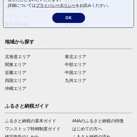
パン・菓子類
電化製品
詳細については
プライバシーポリシー
をお読みください。
フルーツ
卵・乳製品
ファッション
米・穀物
OK
飲料(酒以外)
返礼品なし
地域から探す
北海道エリア
東北エリア
関東エリア
中部エリア
近畿エリア
中国エリア
四国エリア
九州エリア
沖縄エリア
ふるさと納税ガイド
ふるさと納税の基本ガイド
ANAのふるさと納税の特徴
ワンストップ特例制度ガイド
はじめての方へ
確定申告のしかた
ふるさと納税の流れ