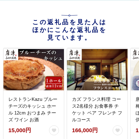
この返礼品を見た人は
ほかにこんな返礼品を
見ています。
レストランKazu ブルー
カズ フランス料理 コー
チーズのキッシュ ホー
ス2名様分 お食事券 チ
梅
ル 12cm おつまみ チー
ケット ペア フレンチ フ
ズ ワイン お酒
ルコース
供
15,000円
166,000円
1