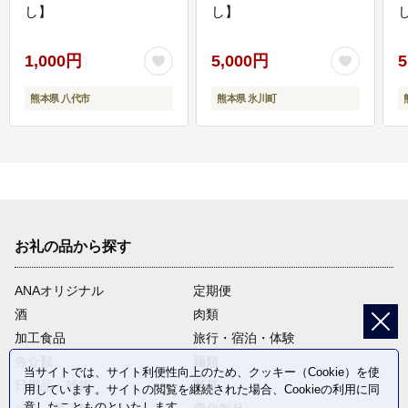
し】
し】
し
1,000円
5,000円
5
熊本県 八代市
熊本県 氷川町
お礼の品から探す
ANAオリジナル
定期便
酒
肉類
加工食品
旅行・宿泊・体験
魚介類
麺類
当サイトでは、サイト利便性向上のため、クッキー（Cookie）を使
日用品・雑貨
野菜
用しています。サイトの閲覧を継続された場合、Cookieの利用に同
意したことものといたします。