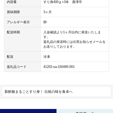
内容量
すり身400ｇ×3本 唐津市
賞味期限
3ヶ月
アレルギー表示
卵
配送時期
入金確認より1ヶ月以内に発送いたしま
す。
返礼品の発送時には出荷お知らせメールを
お送りしております。
配送
冷凍
返礼品コード
41202-sa-150495-001
新鮮鯵まるごとすり身！ 伝統の味を食卓へ