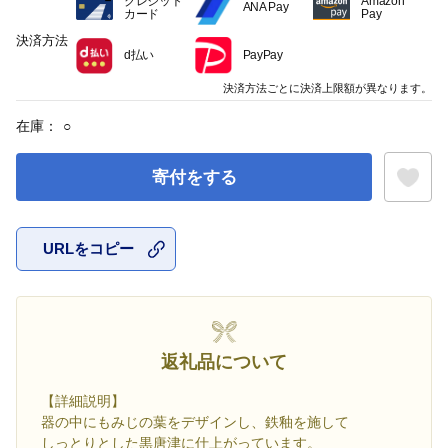
クレジット
Amazon
ANA Pay
カード
Pay
決済方法
d払い
PayPay
決済方法ごとに決済上限額が異なります。
在庫：
○
寄付をする
URLをコピー
お気に入
返礼品について
【詳細説明】
器の中にもみじの葉をデザインし、鉄釉を施して
しっとりとした黒唐津に仕上がっています。