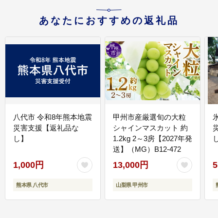
あなたにおすすめの返礼品
八代市 令和8年熊本地震
甲州市産厳選旬の大粒
災害支援【返礼品な
シャインマスカット 約
し】
1.2kg 2～3房【2027年発
送】（MG）B12-472
1,000円
13,000円
5
熊本県 八代市
山梨県 甲州市