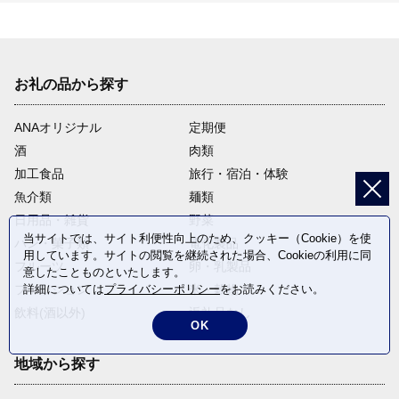
お礼の品から探す
ANAオリジナル
定期便
酒
肉類
加工食品
旅行・宿泊・体験
魚介類
麺類
日用品・雑貨
野菜
当サイトでは、サイト利便性向上のため、クッキー（Cookie）を使
パン・菓子類
電化製品
用しています。サイトの閲覧を継続された場合、Cookieの利用に同
フルーツ
卵・乳製品
意したことものといたします。
詳細については
プライバシーポリシー
をお読みください。
ファッション
米・穀物
飲料(酒以外)
返礼品なし
OK
地域から探す