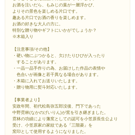
お酒を注いだら、もみじの葉が一層浮かび、
よりその景色を楽しめる片口です。
趣ある片口でお酒の香りを楽しめます。
お酒の好きな大人の方に。
特別な贈り物やギフトにいかがでしょうか？
※木箱入り
【注意事項/その他】
・硬い物にぶつかると、欠けたりひびが入ったり
することがあります。
・一品一品手作りの為、お届けした作品の表情や
色合いが画像と若干異なる場合があります。
・木箱に入れてお送りいたします。
・贈り物用に熨斗対応いたします。
【事業者より】
安政年間、初代松島弥五郎没後、門下であった
中野霓林(なかのげいりん)が窯を引き継ぎました。
霓林の功績により藩窯としての認可を小笠原長生公より
受け、小笠原家の家紋である『三階菱』を
窯印として使用するようになりました。