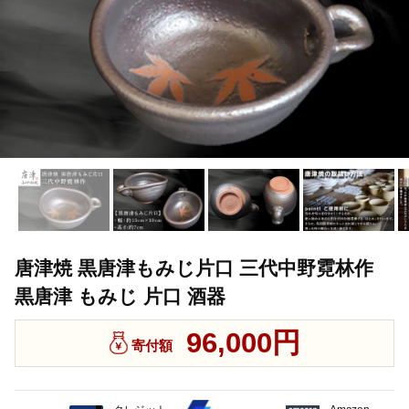
唐津焼 黒唐津もみじ片口 三代中野霓林作
黒唐津 もみじ 片口 酒器
96,000円
寄付額