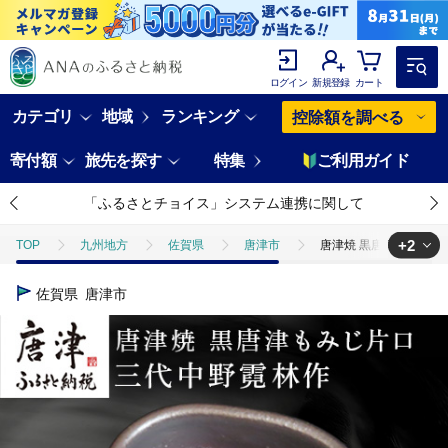
ログイン
新規登録
カート
カテゴリ
地域
ランキング
控除額を調べる
寄付額
旅先を探す
特集
ご利用ガイド
「ふるさとチョイス」システム連携に関して
+2
TOP
九州地方
佐賀県
唐津市
唐津焼 黒唐津もみじ片口
TOP
日用品・雑貨
食器
唐津焼 黒唐津もみじ片口 三代中野霓
佐賀県
唐津市
TOP
日用品・雑貨
伝統工芸品
唐津焼 黒唐津もみじ片口 三