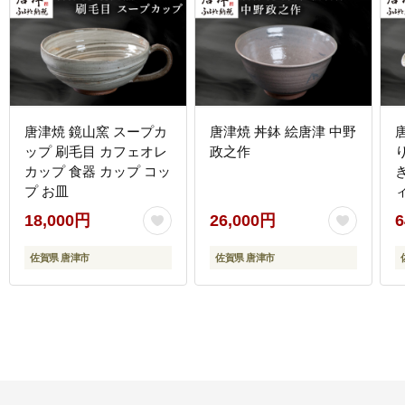
唐津焼 鏡山窯 スープカ
唐津焼 丼鉢 絵唐津 中野
ップ 刷毛目 カフェオレ
政之作
カップ 食器 カップ コッ
プ お皿
18,000円
26,000円
6
佐賀県 唐津市
佐賀県 唐津市