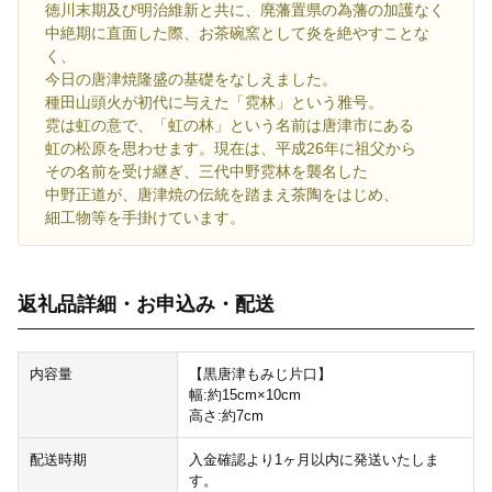
徳川末期及び明治維新と共に、廃藩置県の為藩の加護なく
中絶期に直面した際、お茶碗窯として炎を絶やすことな
く、
今日の唐津焼隆盛の基礎をなしえました。
種田山頭火が初代に与えた「霓林」という雅号。
霓は虹の意で、「虹の林」という名前は唐津市にある
虹の松原を思わせます。現在は、平成26年に祖父から
その名前を受け継ぎ、三代中野霓林を襲名した
中野正道が、唐津焼の伝統を踏まえ茶陶をはじめ、
細工物等を手掛けています。
返礼品詳細・お申込み・配送
内容量
【黒唐津もみじ片口】
幅:約15cm×10cm
高さ:約7cm
配送時期
入金確認より1ヶ月以内に発送いたしま
す。