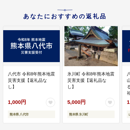
あなたにおすすめの返礼品
八代市 令和8年熊本地震
氷川町 令和8年熊本地震
災害支援【返礼品な
災害支援【返礼品な
し】
し】
1,000円
5,000円
1
熊本県 八代市
熊本県 氷川町