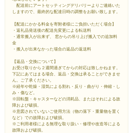
配送前にアートセッティングデリバリーよりご連絡いた
しますので、最終的な配達日時の調整をお願い致します。
【配送にかかる料金を寄附者様にご負担いただく場合】
・返礼品発送後の配送先変更による転送料
・通常搬入が出来ず、 窓からの吊り上げ搬入での追加料
金
・搬入が出来なかった場合の返品の返送料
【返品・交換について】
お受け取りから２週間過ぎてからの対応は致しかねます。
下記にあてはまる場合、返品・交換は承ることができませ
ん。ご了承ください。
※経年や乾燥・湿気による割れ・反り・曲がり・伸縮・し
み・傷など。
※回転盤・キャスターなどの消耗品、またはそれによる故
障および破損。
※意図されていないご使用方法（物の落下・重量物を置く
など）での故障および破損。
※ご利用者様による無理な取り扱い・修理や改造等による
故障および破損。