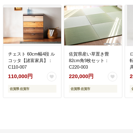
チェスト 60cm幅4段 ル
佐賀県産い草置き畳
コッタ【諸富家具】：
82cm角9枚セット：
C110-007
C220-003
具
110,000円
220,000円
2
佐賀県 佐賀市
佐賀県 佐賀市