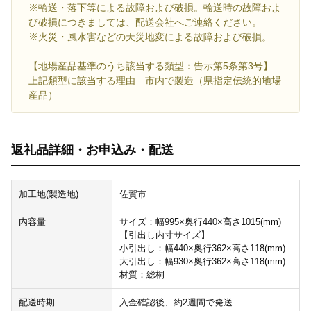
※輸送・落下等による故障および破損。輸送時の故障およ
び破損につきましては、配送会社へご連絡ください。
※火災・風水害などの天災地変による故障および破損。
【地場産品基準のうち該当する類型：告示第5条第3号】
上記類型に該当する理由 市内で製造（県指定伝統的地場
産品）
返礼品詳細・お申込み・配送
加工地(製造地)
佐賀市
内容量
サイズ：幅995×奥行440×高さ1015(mm)
【引出し内寸サイズ】
小引出し：幅440×奥行362×高さ118(mm)
大引出し：幅930×奥行362×高さ118(mm)
材質：総桐
配送時期
入金確認後、約2週間で発送