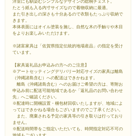
洋室にも馴染むシンプルなデザインの総桐チェスト。
たとう紙も入る内寸サイズなので着物収納に最適。
また引き出しの深さも十分あるので衣類もたっぷり収納で
きます。
本体表面にはオイル塗装を施し、自然な木の手触りや木目
をよりお楽しみいただけます。
※諸富家具は「佐賀県指定伝統的地場産品」の指定を受け
ています。
【家具返礼品お申込みの方へのご注意】
※アートセッティングデリバリー対応サイズの家具は離島
（沖縄諸島含む）への配送はできかねます。
離島（沖縄諸島含む）へのお届けご希望の方は、寄附お
申込み前に配送可能地域であるか「返礼品のお問い合わせ
先」へご確認ください。
※配達時に開梱設置・梱包材回収いたしますが、地域によ
ってはできかねる場合もございますのでご了承ください。
また、廃棄される予定の家具等の引き取りは行っており
ません。
※配送時間帯をご指定いただいても、時間指定対応不可の
地域もございます。