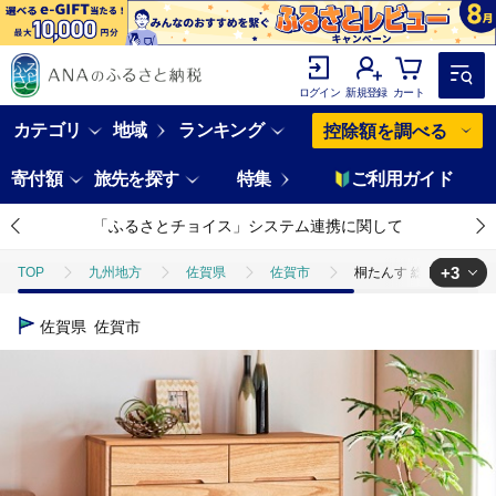
ログイン
新規登録
カート
カテゴリ
地域
ランキング
控除額を調べる
寄付額
旅先を探す
特集
ご利用ガイド
「ふるさとチョイス」システム連携に関して
+3
TOP
九州地方
佐賀県
佐賀市
桐たんす 総桐タンス ヤマ
TOP
日用品・雑貨
桐たんす 総桐タンス ヤマブキ6段NA：C216-00
佐賀県
佐賀市
TOP
日用品・雑貨
家具
桐たんす 総桐タンス ヤマブキ6段NA：
TOP
日用品・雑貨
伝統工芸品
桐たんす 総桐タンス ヤマブキ6