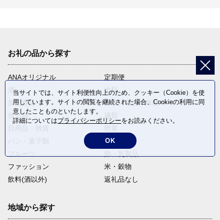
お礼の品から探す
ANAオリジナル
定期便
酒
肉類
当サイトでは、サイト利便性向上のため、クッキー（Cookie）を使
用しています。サイトの閲覧を継続された場合、Cookieの利用に同
加工食品
旅行・宿泊・体験
意したことものといたします。
魚介類
麺類
詳細については
プライバシーポリシー
をお読みください。
日用品・雑貨
野菜
OK
パン・菓子類
電化製品
フルーツ
卵・乳製品
ファッション
米・穀物
飲料(酒以外)
返礼品なし
地域から探す