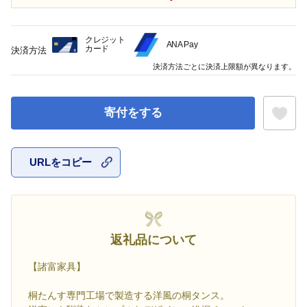
クレジット
ANA Pay
カード
決済方法
決済方法ごとに決済上限額が異なります。
寄付をする
URLをコピー
お気に入
返礼品について
【諸富家具】
桐たんす専門工場で製造する洋風の桐タンス。