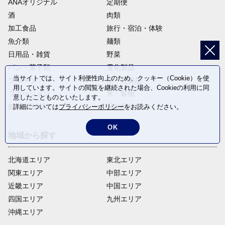
ANAオリジナル
定期便
酒
肉類
加工食品
旅行・宿泊・体験
魚介類
麺類
日用品・雑貨
野菜
パン・菓子類
電化製品
当サイトでは、サイト利便性向上のため、クッキー（Cookie）を使
フルーツ
卵・乳製品
用しています。サイトの閲覧を継続された場合、Cookieの利用に同
ファッション
米・穀物
意したことものといたします。
飲料(酒以外)
返礼品なし
詳細については
プライバシーポリシー
をお読みください。
OK
地域から探す
北海道エリア
東北エリア
関東エリア
中部エリア
近畿エリア
中国エリア
四国エリア
九州エリア
沖縄エリア