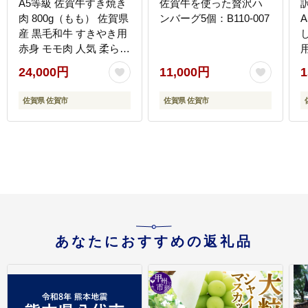
A5等級 佐賀牛すき焼き
佐賀牛を使った贅沢ハ
肉 800g（もも） 佐賀県
ンバーグ5個：B110-007
産 黒毛和牛 すきやき用
赤身 モモ肉 人気 柔らか
な肉質 鍋：B240-021
B
24,000円
11,000円
1
佐賀県 佐賀市
佐賀県 佐賀市
あなたにおすすめの返礼品