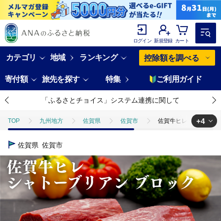
ログイン
新規登録
カート
カテゴリ
地域
ランキング
控除額を調べる
寄付額
旅先を探す
特集
ご利用ガイド
「ふるさとチョイス」システム連携に関して
+4
TOP
九州地方
佐賀県
佐賀市
佐賀牛ヒレシャトーブリアン
TOP
肉
佐賀牛ヒレシャトーブリアンブロック 1kg（500g×2本）：C2
佐賀県
佐賀市
TOP
肉
牛肉
佐賀牛ヒレシャトーブリアンブロック 1kg（500g
TOP
肉
牛肉
佐賀牛
佐賀牛ヒレシャトーブリアンブロック 
TOP
肉
牛肉
黒毛和牛
佐賀牛ヒレシャトーブリアンブロック