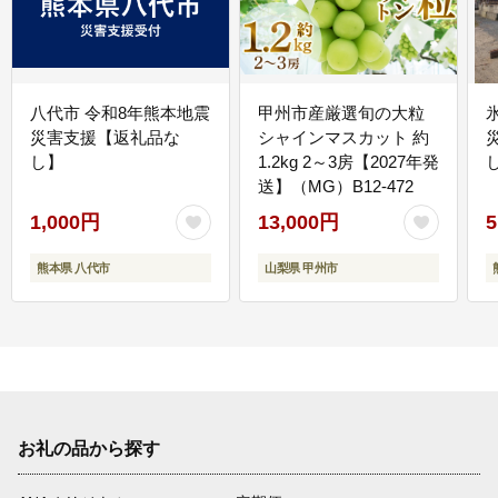
八代市 令和8年熊本地震
甲州市産厳選旬の大粒
災害支援【返礼品な
シャインマスカット 約
し】
1.2kg 2～3房【2027年発
送】（MG）B12-472
1,000円
13,000円
5
熊本県 八代市
山梨県 甲州市
お礼の品から探す