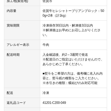
加工地(製造地)
佐賀市
内容量
佐賀牛ヒレシャトーブリアンブロック：50
0g×2本（計1kg）
賞味期限
冷凍保存30日以内・解凍後3日以内
※解凍後はお早めにお召し上がりくださ
い。
アレルギー表示
牛肉
配送時期
入金確認後、約2～3週間で発送
※配達日のご指定はいただけませんので、
あらかじめご了承ください。
■熨斗をご希望の方は、備考欄に名入れ内
容と、熨斗紙の種類をご入力ください。
※水引きの種類：蝶結びのみ対応可能
配送
冷凍
返礼品コード
41201-C200-049