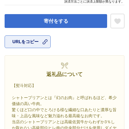
決済方法ごとに決済上限額が異なります。
寄付をする
URLをコピー
お気に入
返礼品について
【熨斗対応】
シャトーブリアンとは『幻のお肉』と呼ばれるほど、希少
価値の高い牛肉。
驚くほど口の中でとろける様な繊細な口あたりと濃厚な旨
味・上品な風味など魅力溢れる最高級なお肉です。
当店のシャトーブリアンとは高級佐賀牛からわずか3％し
か取れない高級部位ヒレ肉の中央部分だけを使用しダイヤ