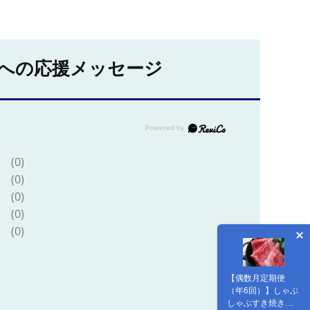
への応援メッセージ
(0)
(0)
(0)
(0)
(0)
【偶数月定期便
（年6回）】しゃぶ
しゃぶすき焼き用