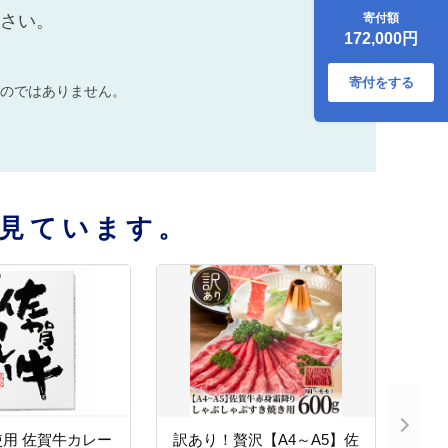
500g：C172-002
寄付額
ださい。
172,000円
寄付をする
のではありません。
見ています。
用 佐賀牛カレー
訳あり！贅沢【A4～A5】佐