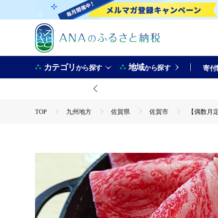
カテゴリ
地域
から探す
から探す
寄付
TOP
九州地方
佐賀県
佐賀市
【偶数月定
TOP
肉
牛肉
【偶数月定期便（年6回）】しゃぶし
TOP
肉
牛肉
佐賀牛
【偶数月定期便（年6
TOP
肉
牛肉
すき焼き(牛肉)
【偶数月定期
TOP
肉
牛肉
しゃぶしゃぶ(牛肉)
【偶数