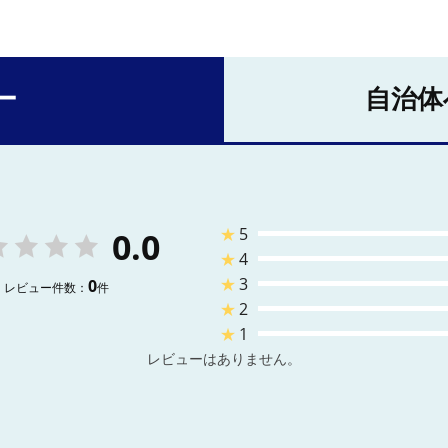
ー
自治体
★
5
0.0
★
4
★
3
0
レビュー件数：
件
★
2
★
1
レビューはありません。