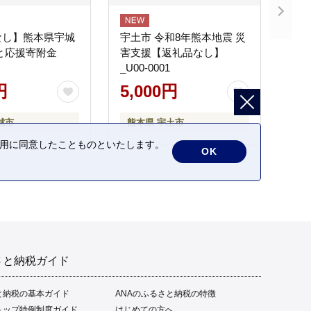
なし】熊本県宇城
宇土市 令和8年熊本地震 災
と応援寄附金
害支援【返礼品なし】
_U00-0001
円
5,000円
城市
熊本県 宇土市
の利用に同意したことものといたします。
OK
さと納税ガイド
と納税の基本ガイド
ANAのふるさと納税の特徴
トップ特例制度ガイド
はじめての方へ