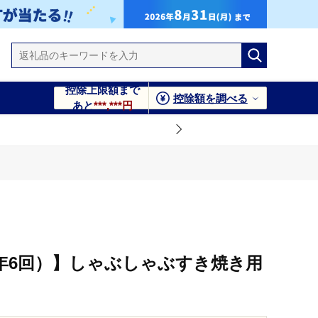
控除上限額まで
控除額を調べる
あと
***,***円
年6回）】しゃぶしゃぶすき焼き用