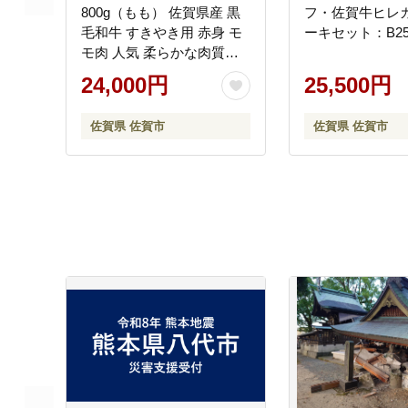
800g（もも） 佐賀県産 黒
フ・佐賀牛ヒレ
毛和牛 すきやき用 赤身 モ
ーキセット：B255
モ肉 人気 柔らかな肉質
鍋：B240-021
24,000円
25,500円
佐賀県 佐賀市
佐賀県 佐賀市