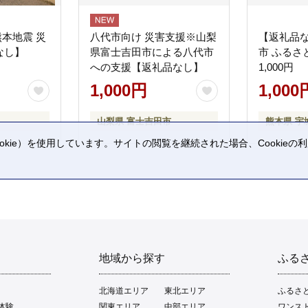
熊本地震 災
八代市向け 災害支援※山梨
【返礼品
なし】
県富士吉田市による八代市
市 ふるさ
への支援【返礼品なし】
1,000円
1,000円
1,000
山梨県 富士吉田市
熊本県 宇
kie）を使用しています。サイトの閲覧を継続された場合、Cookie
。
地域から探す
ふる
北海道エリア
東北エリア
ふるさ
体験
関東エリア
中部エリア
ワンス