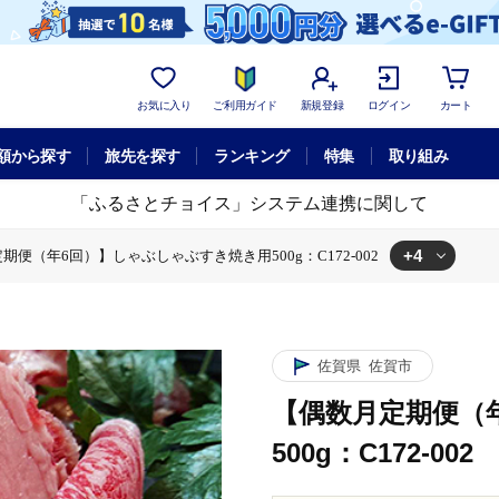
お気に入り
ご利用ガイド
新規登録
ログイン
カート
額から探す
旅先を探す
ランキング
特集
取り組み
「ふるさとチョイス」システム連携に関して
+4
期便（年6回）】しゃぶしゃぶすき焼き用500g：C172-002
ゃぶすき焼き用500g：C172-002
回）】しゃぶしゃぶすき焼き用500g：C172-002
便（年6回）】しゃぶしゃぶすき焼き用500g：C172-002
月定期便（年6回）】しゃぶしゃぶすき焼き用500g：C172-002
佐賀県
佐賀市
【偶数月定期便（
500g：C172-002