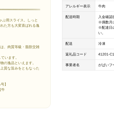
アレルギー表示
牛肉
配送時期
入金確認
ゃぶ用スライス。しっと
※偶数月
された方も大変喜ばれる逸
※配達日
い。
配送
冷凍
」は、肉質等級・脂肪交雑
返礼品コード
41201-C1
しています。
り物の逸品といえます。
事業者名
がばいフ
の上質な旨みをともなった
ハ号】
賀牛
。