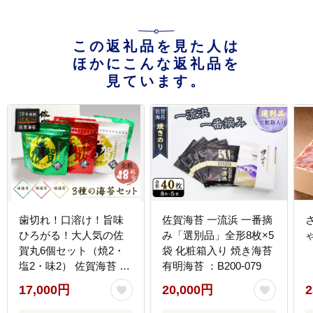
この返礼品を見た人は
ほかにこんな返礼品を
見ています。
歯切れ！口溶け！旨味
佐賀海苔 一流浜 一番摘
ひろがる！大人気の佐
み「選別品」全形8枚×5
ゃ
賀丸6個セット（焼2・
袋 化粧箱入り 焼き海苔
塩2・味2） 佐賀海苔 有
有明海苔 ：B200-079
明海苔 焼き海苔 塩海苔
17,000円
20,000円
2
味付け海苔 有明海産 乾
物 まえうみ 人気 佐賀県