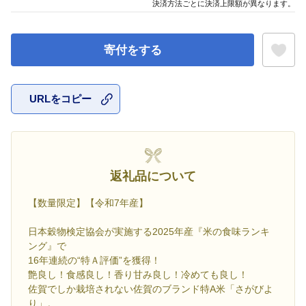
決済方法ごとに決済上限額が異なります。
寄付をする
URLをコピー
お気に入
返礼品について
【数量限定】【令和7年産】
日本穀物検定協会が実施する2025年産『米の食味ランキ
ング』で
16年連続の“特Ａ評価”を獲得！
艶良し！食感良し！香り甘み良し！冷めても良し！
佐賀でしか栽培されない佐賀のブランド特A米「さがびよ
り」。