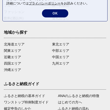
詳細については
プライバシーポリシー
をお読みください。
フルーツ
卵・乳製品
ファッション
米・穀物
OK
飲料(酒以外)
返礼品なし
地域から探す
北海道エリア
東北エリア
関東エリア
中部エリア
近畿エリア
中国エリア
四国エリア
九州エリア
沖縄エリア
ふるさと納税ガイド
ふるさと納税の基本ガイド
ANAのふるさと納税の特徴
ワンストップ特例制度ガイド
はじめての方へ
確定申告のしかた
ふるさと納税の流れ