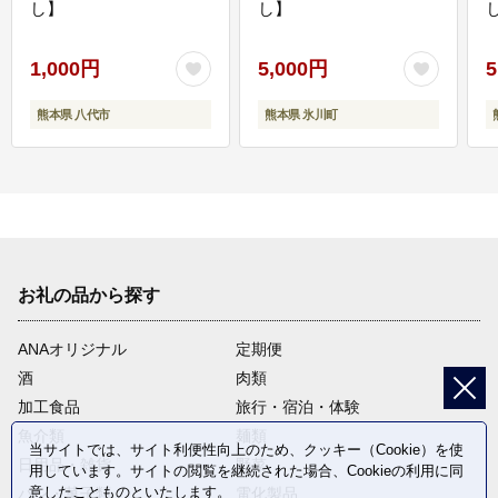
し】
し】
し
1,000円
5,000円
5
熊本県 八代市
熊本県 氷川町
お礼の品から探す
ANAオリジナル
定期便
酒
肉類
加工食品
旅行・宿泊・体験
魚介類
麺類
当サイトでは、サイト利便性向上のため、クッキー（Cookie）を使
日用品・雑貨
野菜
用しています。サイトの閲覧を継続された場合、Cookieの利用に同
意したことものといたします。
パン・菓子類
電化製品