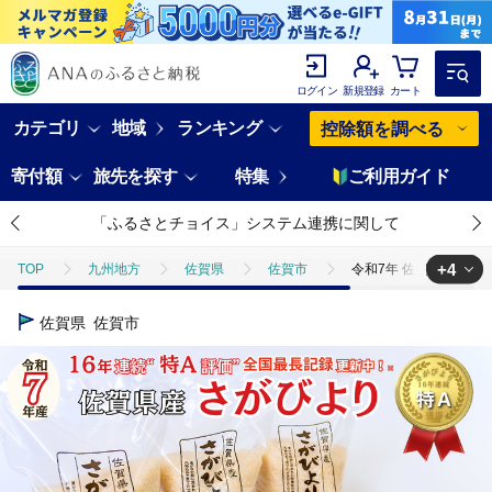
ログイン
新規登録
カート
カテゴリ
地域
ランキング
控除額を調べる
寄付額
旅先を探す
特集
ご利用ガイド
「ふるさとチョイス」システム連携に関して
+4
TOP
九州地方
佐賀県
佐賀市
令和7年 佐賀県産さがびよ
TOP
米・穀物
令和7年 佐賀県産さがびより 白米6kg：B170-036
佐賀県
佐賀市
TOP
米・穀物
米
令和7年 佐賀県産さがびより 白米6kg：B17
TOP
米・穀物
米
精米
令和7年 佐賀県産さがびより 白米
TOP
米・穀物
米
さがびより
令和7年 佐賀県産さがびよ