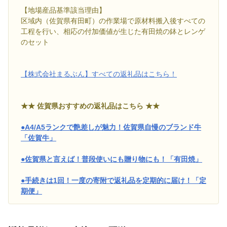
【地場産品基準該当理由】
区域内（佐賀県有田町）の作業場で原材料搬入後すべての
工程を行い、相応の付加価値が生じた有田焼の鉢とレンゲ
のセット
【株式会社まるぶん】すべての返礼品はこちら！
★★ 佐賀県おすすめの返礼品はこちら ★★
●A4/A5ランクで艶差しが魅力！佐賀県自慢のブランド牛
「佐賀牛」
●佐賀県と言えば！普段使いにも贈り物にも！「有田焼」
●手続きは1回！一度の寄附で返礼品を定期的に届け！「定
期便」