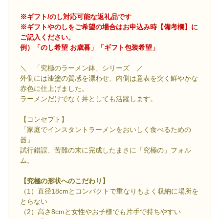
※ギフト/のし対応可能な返礼品です
※ギフトやのしをご希望の場合はお申込み時【備考欄】に
ご記入ください。
例）「のし希望 お歳暮」「ギフト包装希望」
＼ 「究極のラーメン鉢」シリーズ ／
外側には漆塗の質感を漂わせ、内側は意表を突く鮮やかな
赤色に仕上げました。
ラーメンだけでなく丼としても活躍します。
【コンセプト】
「家庭でインスタントラーメンをおいしく食べるための
器」
試行錯誤、苦難の末に完成したまさに「究極の」フォル
ム。
【究極の形状へのこだわり】
（1）直径18cmとコンパクトで重なりもよく収納に場所を
とらない
（2）高さ8cmと女性やお子様でも片手で持ちやすい