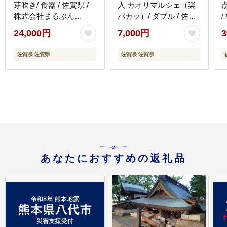
芽吹き/ 食器 / 佐賀県 /
入 カオリマルシェ（楽
点
株式会社まるぶん
パカッ）/ ダブル / 佐賀
[41APCD017]
県 / コトブキ製紙株式会
[
24,000円
7,000円
3
社 [41AHAA002]
佐賀県 佐賀県
佐賀県 佐賀県
あなたにおすすめの返礼品