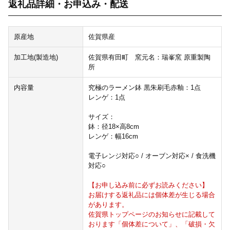
返礼品詳細・お申込み・配送
原産地
佐賀県産
加工地(製造地)
佐賀県有田町 窯元名：瑞峯窯 原重製陶
所
内容量
究極のラーメン鉢 黒朱刷毛赤釉：1点
レンゲ：1点
サイズ：
鉢：径18×高8cm
レンゲ：幅16cm
電子レンジ対応○ / オーブン対応× / 食洗機
対応○
【お申し込み前に必ずお読みください】
お届けする返礼品には個体差が生じる場合
があります。
佐賀県トップページのお知らせに記載して
おります「個体差について」、「破損・欠