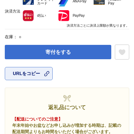
ANA Pay
カード
Pay
決済方法
d払い
PayPay
決済方法ごとに決済上限額が異なります。
在庫：
○
寄付をする
URLをコピー
お気に入
返礼品について
【配送についてのご注意】
年末年始やお盆などお申し込みが増加する時期は、記載の
配送期間よりもお時間をいただく場合がございます。