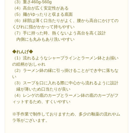
（3）重さ460g-560g
（4）高台が広く安定性がある
（5）麺がゆったりと収まる底面
（6）緑部は薄く口当たりがよく、腰から高台にかけての
くびれに指がかかって持ちやすい
（7）手に持った時、熱くないよう高台を高く設計
内側にも丸みもあり洗いやすい
◆れんげ◆
（1）流れるようなシャープラインとラーメン鉢とお揃い
の絵柄がおしゃれ
（2）ラーメン鉢の縁に引っ掛けることができ中に落ちな
い
（3）スープを口に入れる際に中心から流れるように設計
縁が薄いため口当たりが良い
（4）レンゲの底のカーブとラーメン鉢の底のカーブがフ
ィットするため、すくいやすい
※手作業で制作しておりますため、多少の釉薬の流れやム
ラ等がございます。