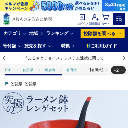
ログイン
新規登録
カート
カテゴリ
地域
ランキング
控除額を調べる
寄付額
旅先を探す
特集
ご利用ガイド
「ふるさとチョイス」システム連携に関して
+2
TOP
佐賀県
焼き物
有田焼
【有田焼】究極のラーメン鉢レ
TOP
日用品・雑貨
食器
【有田焼】究極のラーメン鉢レンゲセット 
佐賀県
佐賀県
TOP
日用品・雑貨
伝統工芸品
【有田焼】究極のラーメン鉢レンゲ