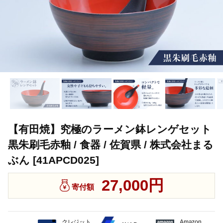
【有田焼】究極のラーメン鉢レンゲセット
黒朱刷毛赤釉 / 食器 / 佐賀県 / 株式会社まる
ぶん [41APCD025]
27,000円
寄付額
クレジット
Amazon