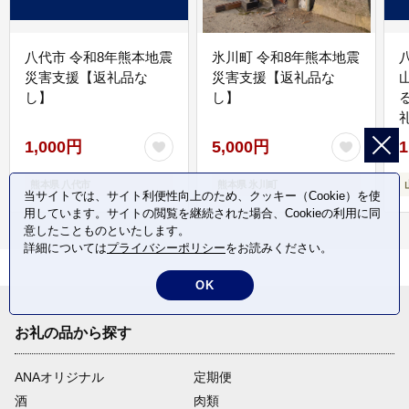
八代市 令和8年熊本地震
氷川町 令和8年熊本地震
災害支援【返礼品な
災害支援【返礼品な
し】
し】
1,000円
5,000円
1
熊本県 八代市
熊本県 氷川町
当サイトでは、サイト利便性向上のため、クッキー（Cookie）を使
用しています。サイトの閲覧を継続された場合、Cookieの利用に同
意したことものといたします。
詳細については
プライバシーポリシー
をお読みください。
OK
お礼の品から探す
ANAオリジナル
定期便
酒
肉類