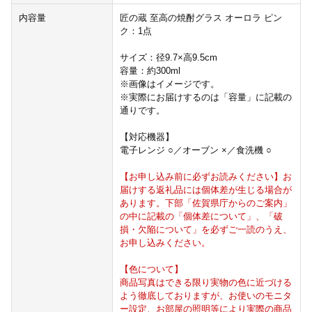
内容量
匠の蔵 至高の焼酎グラス オーロラ ピン
ク：1点
サイズ：径9.7×高9.5cm
容量：約300ml
※画像はイメージです。
※実際にお届けするのは「容量」に記載の
通りです。
【対応機器】
電子レンジ ○／オーブン ×／食洗機 ○
【お申し込み前に必ずお読みください】お
届けする返礼品には個体差が生じる場合が
あります。下部「佐賀県庁からのご案内」
の中に記載の「個体差について」、「破
損・欠陥について」を必ずご一読のうえ、
お申し込みください。
【色について】
商品写真はできる限り実物の色に近づける
よう徹底しておりますが、お使いのモニタ
ー設定、お部屋の照明等により実際の商品