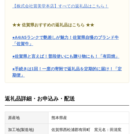
【株式会社賞美堂本店】すべての返礼品はこちら！
★★ 佐賀県おすすめの返礼品はこちら ★★
●A4/A5ランクで艶差しが魅力！佐賀県自慢のブランド牛
「佐賀牛」
●佐賀県と言えば！普段使いにも贈り物にも！「有田焼」
●手続きは1回！一度の寄附で返礼品を定期的に届け！「定
期便」
返礼品詳細・お申込み・配送
原産地
熊本県産
加工地(製造地)
佐賀県西松浦郡有田町 窯元名：田清窯