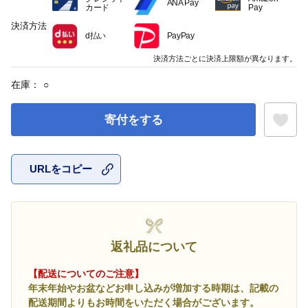
ANA Pay
カード
Pay
決済方法
d払い
PayPay
決済方法ごとに決済上限額が異なります。
在庫：
○
寄付をする
URLをコピー
お気に入
返礼品について
【配送についてのご注意】
年末年始やお盆などお申し込みが増加する時期は、記載の
配送期間よりもお時間をいただく場合がございます。