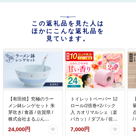
この返礼品を見た人は
ほかにこんな返礼品を
見ています。
【有田焼】究極のラー
トイレットペーパー 12
メン鉢レンゲセット 朱
ロール/2倍巻×2パック
芽吹き/ 食器 / 佐賀県 /
入 カオリマルシェ（楽
点
株式会社まるぶん
パカッ）/ ダブル / 佐賀
[41APCD017]
県 / コトブキ製紙株式会
[
24,000円
7,000円
3
社 [41AHAA002]