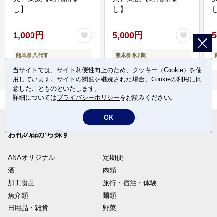
し】
し】
し
1,000円
5,000円
5
熊本県 八代市
熊本県 氷川町
当サイトでは、サイト利便性向上のため、クッキー（Cookie）を使
用しています。サイトの閲覧を継続された場合、Cookieの利用に同
意したことものといたします。
詳細については
プライバシーポリシー
をお読みください。
OK
お礼の品から探す
ANAオリジナル
定期便
酒
肉類
加工食品
旅行・宿泊・体験
魚介類
麺類
日用品・雑貨
野菜