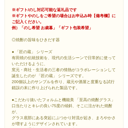
※ギフト/のし対応可能な返礼品です
※ギフトやのしをご希望の場合はお申込み時【備考欄】に
ご記入ください。
例）「のし希望 お歳暮」「ギフト包装希望」
◎焼酎の旨味をひきだす器
● 「匠の蔵」 シリーズ
有田焼の伝統技術を、現代の生活シーンで日常的に使って
いただけるように、
窯元・商社・生活者の三者の情熱がコラボレーションして
誕生したのが 「匠の蔵」 シリーズです。
200個以上のサンプルを作り、蔵元や酒屋と度重なる試行
錯誤の末に作り上げられた製品です。
●こだわり抜いたフォルムと機能美 「至高の焼酎グラス」
口当たりとキレの良い75度の傾斜、そこに注がれた焼酎
が、
グラス底部にある突起にぶつかり対流が起き、まろやかさ
が増すようにデザインされています。