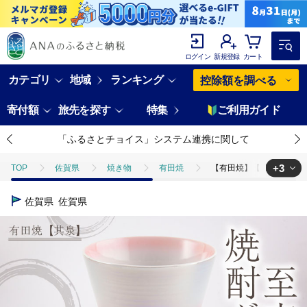
ログイン
新規登録
カート
カテゴリ
地域
ランキング
控除額を調べる
寄付額
旅先を探す
特集
ご利用ガイド
「ふるさとチョイス」システム連携に関して
+3
TOP
佐賀県
焼き物
有田焼
【有田焼】【其泉】焼酎グラス 
TOP
日用品・雑貨
【有田焼】【其泉】焼酎グラス オーロラ ピンク / コ
佐賀県
佐賀県
TOP
日用品・雑貨
食器
【有田焼】【其泉】焼酎グラス オーロラ 
TOP
日用品・雑貨
伝統工芸品
【有田焼】【其泉】焼酎グラス オー