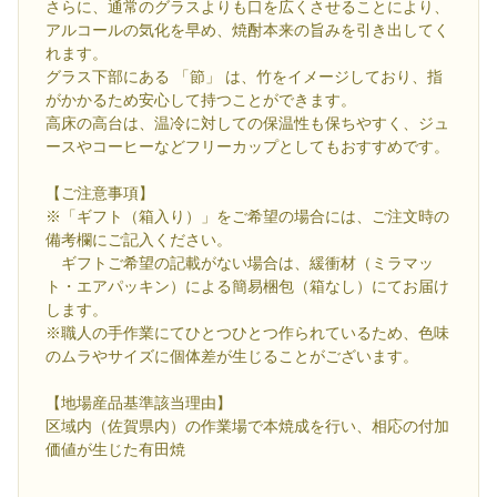
さらに、通常のグラスよりも口を広くさせることにより、
アルコールの気化を早め、焼酎本来の旨みを引き出してく
れます。
グラス下部にある 「節」 は、竹をイメージしており、指
がかかるため安心して持つことができます。
高床の高台は、温冷に対しての保温性も保ちやすく、ジュ
ースやコーヒーなどフリーカップとしてもおすすめです。
【ご注意事項】
※「ギフト（箱入り）」をご希望の場合には、ご注文時の
備考欄にご記入ください。
ギフトご希望の記載がない場合は、緩衝材（ミラマッ
ト・エアパッキン）による簡易梱包（箱なし）にてお届け
します。
※職人の手作業にてひとつひとつ作られているため、色味
のムラやサイズに個体差が生じることがございます。
【地場産品基準該当理由】
区域内（佐賀県内）の作業場で本焼成を行い、相応の付加
価値が生じた有田焼