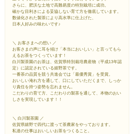
さらに、肥沃な土地で高難易度の特別栽培に成功。
確かな目利きによる妥協しない育て方を徹底しています。
数値化された製茶により高水準に仕上げた、
日本人好みの味わいです♪
＼ お客さまへの想い ／
お客さまの声に耳を傾け「本当においしい」と言ってもら
えるお茶をつくっています！
白川製茶園のお茶は、佐賀県特別栽培農産物（平成13年認
定）に認定されている嬉野茶です。
一番茶の品質を競う共進会では「最優秀賞」を受賞。
おいしい淹れ方を通して、口にしていただくまで、しっか
り責任を持つ姿勢を忘れません。
こだわりの育て方、こだわりの製茶を通して、本物のおい
しさを実現しています！！
＼ 白川製茶園 ／
佐賀県嬉野で四代に渡って茶農家をやっております。
私達の仕事はおいしいお茶をつくること。