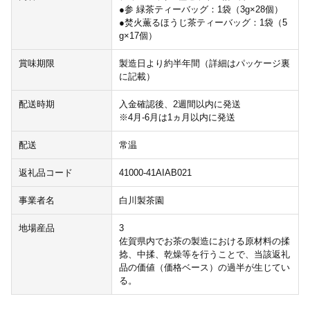
●参 緑茶ティーバッグ：1袋（3g×28個）
●焚火薫るほうじ茶ティーバッグ：1袋（5
g×17個）
賞味期限
製造日より約半年間（詳細はパッケージ裏
に記載）
配送時期
入金確認後、2週間以内に発送
※4月-6月は1ヵ月以内に発送
配送
常温
返礼品コード
41000-41AIAB021
事業者名
白川製茶園
地場産品
3
佐賀県内でお茶の製造における原材料の揉
捻、中揉、乾燥等を行うことで、当該返礼
品の価値（価格ベース）の過半が生じてい
る。