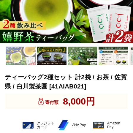
ティーバッグ2種セット 計2袋 / お茶 / 佐賀
県 / 白川製茶園 [41AIAB021]
8,000円
寄付額
クレジット
Amazon
ANA Pay
カード
Pay