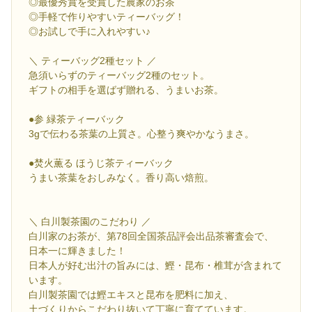
◎最優秀賞を受賞した農家のお茶
◎手軽で作りやすいティーバッグ！
◎お試しで手に入れやすい♪
＼ ティーバッグ2種セット ／
急須いらずのティーバッグ2種のセット。
ギフトの相手を選ばず贈れる、うまいお茶。
●参 緑茶ティーバック
3gで伝わる茶葉の上質さ。心整う爽やかなうまさ。
●焚火薫る ほうじ茶ティーバック
うまい茶葉をおしみなく。香り高い焙煎。
＼ 白川製茶園のこだわり ／
白川家のお茶が、第78回全国茶品評会出品茶審査会で、
日本一に輝きました！
日本人が好む出汁の旨みには、鰹・昆布・椎茸が含まれて
います。
白川製茶園では鰹エキスと昆布を肥料に加え、
土づくりからこだわり抜いて丁寧に育てています。