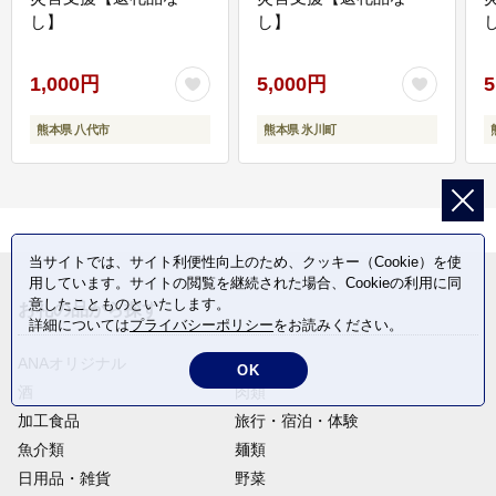
し】
し】
し
1,000円
5,000円
5
熊本県 八代市
熊本県 氷川町
当サイトでは、サイト利便性向上のため、クッキー（Cookie）を使
用しています。サイトの閲覧を継続された場合、Cookieの利用に同
意したことものといたします。
お礼の品から探す
詳細については
プライバシーポリシー
をお読みください。
ANAオリジナル
定期便
OK
酒
肉類
加工食品
旅行・宿泊・体験
魚介類
麺類
日用品・雑貨
野菜