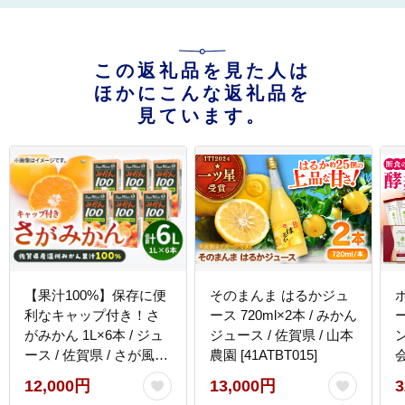
この返礼品を見た人は
ほかにこんな返礼品を
見ています。
【果汁100%】保存に便
そのまんま はるかジュ
利なキャップ付き！さ
ース 720ml×2本 / みかん
がみかん 1L×6本 / ジュ
ジュース / 佐賀県 / 山本
ン
ース / 佐賀県 / さが風土
農園 [41ATBT015]
館季楽 [41AABE001]
[
12,000円
13,000円
3