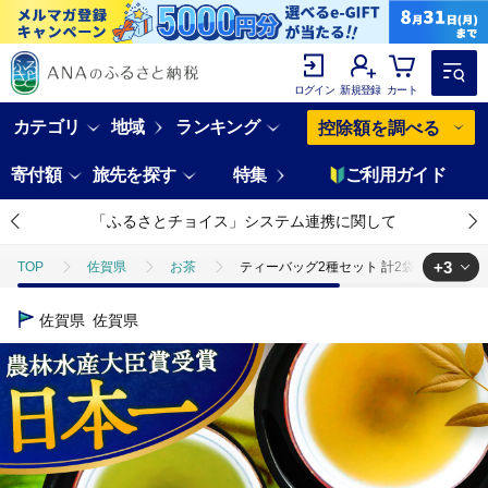
ログイン
新規登録
カート
カテゴリ
地域
ランキング
控除額を調べる
寄付額
旅先を探す
特集
ご利用ガイド
「ふるさとチョイス」システム連携に関して
+3
TOP
佐賀県
お茶
ティーバッグ2種セット 計2袋 / お茶 / 佐賀県 
TOP
飲料（酒以外）
ティーバッグ2種セット 計2袋 / お茶 / 佐賀県 / 
佐賀県
佐賀県
TOP
飲料（酒以外）
ソフトドリンク
ティーバッグ2種セット 計2
TOP
飲料（酒以外）
ソフトドリンク
お茶
ティーバッグ