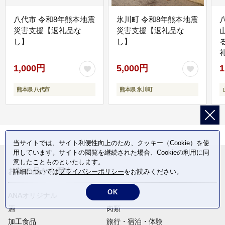
八代市 令和8年熊本地震
氷川町 令和8年熊本地震
災害支援【返礼品な
災害支援【返礼品な
し】
し】
1,000円
5,000円
1
熊本県 八代市
熊本県 氷川町
当サイトでは、サイト利便性向上のため、クッキー（Cookie）を使
用しています。サイトの閲覧を継続された場合、Cookieの利用に同
意したことものといたします。
お礼の品から探す
詳細については
プライバシーポリシー
をお読みください。
OK
ANAオリジナル
定期便
酒
肉類
加工食品
旅行・宿泊・体験