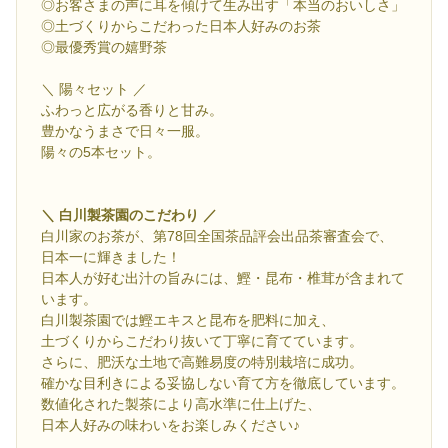
◎お客さまの声に耳を傾けて生み出す「本当のおいしさ」
◎土づくりからこだわった日本人好みのお茶
◎最優秀賞の嬉野茶
＼ 陽々セット ／
ふわっと広がる香りと甘み。
豊かなうまさで日々一服。
陽々の5本セット。
＼ 白川製茶園のこだわり ／
白川家のお茶が、第78回全国茶品評会出品茶審査会で、
日本一に輝きました！
日本人が好む出汁の旨みには、鰹・昆布・椎茸が含まれて
います。
白川製茶園では鰹エキスと昆布を肥料に加え、
土づくりからこだわり抜いて丁寧に育てています。
さらに、肥沃な土地で高難易度の特別栽培に成功。
確かな目利きによる妥協しない育て方を徹底しています。
数値化された製茶により高水準に仕上げた、
日本人好みの味わいをお楽しみください♪