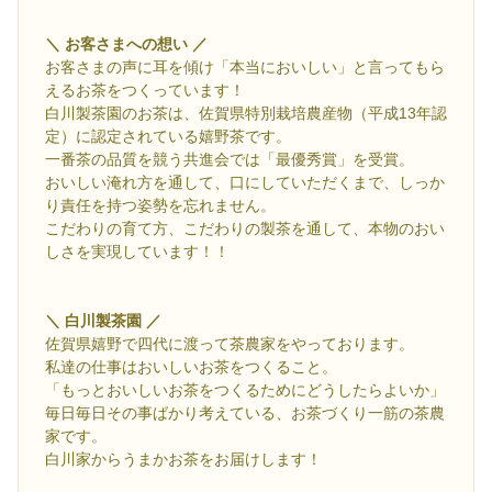
＼ お客さまへの想い ／
お客さまの声に耳を傾け「本当においしい」と言ってもら
えるお茶をつくっています！
白川製茶園のお茶は、佐賀県特別栽培農産物（平成13年認
定）に認定されている嬉野茶です。
一番茶の品質を競う共進会では「最優秀賞」を受賞。
おいしい淹れ方を通して、口にしていただくまで、しっか
り責任を持つ姿勢を忘れません。
こだわりの育て方、こだわりの製茶を通して、本物のおい
しさを実現しています！！
＼ 白川製茶園 ／
佐賀県嬉野で四代に渡って茶農家をやっております。
私達の仕事はおいしいお茶をつくること。
「もっとおいしいお茶をつくるためにどうしたらよいか」
毎日毎日その事ばかり考えている、お茶づくり一筋の茶農
家です。
白川家からうまかお茶をお届けします！