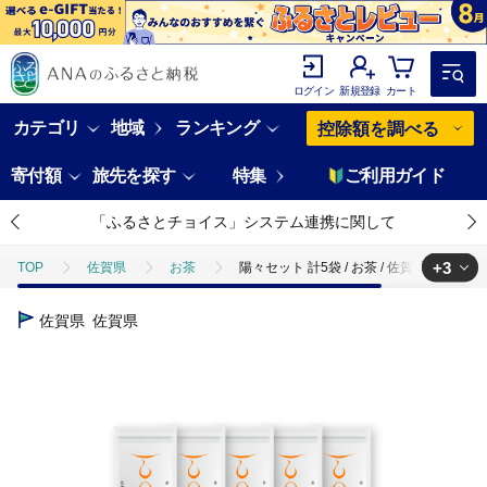
ログイン
新規登録
カート
カテゴリ
地域
ランキング
控除額を調べる
寄付額
旅先を探す
特集
ご利用ガイド
「ふるさとチョイス」システム連携に関して
+3
TOP
佐賀県
お茶
陽々セット 計5袋 / お茶 / 佐賀県 / 白川製茶園 
TOP
飲料（酒以外）
陽々セット 計5袋 / お茶 / 佐賀県 / 白川製茶園 [4
佐賀県
佐賀県
TOP
飲料（酒以外）
ソフトドリンク
陽々セット 計5袋 / お茶 
TOP
飲料（酒以外）
ソフトドリンク
お茶
陽々セット 計