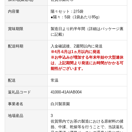
内容量
陽々セット：計5袋
●陽々：5袋（1袋あたり85g）
賞味期限
製造日より約半年間（詳細はパッケージ裏
に記載）
配送時期
入金確認後、2週間以内に発送
※4月-6月は1ヵ月以内に発送
※お申込みが増加する年末年始や大型連休
は、上記期間より発送にお時間がかかる可
能性がございます。
配送
常温
返礼品コード
41000-41AIAB004
事業者名
白川製茶園
地場産品
3
佐賀県内でお茶の製造における原材料の揉
捻、中揉、乾燥等を行うことで、当該返礼