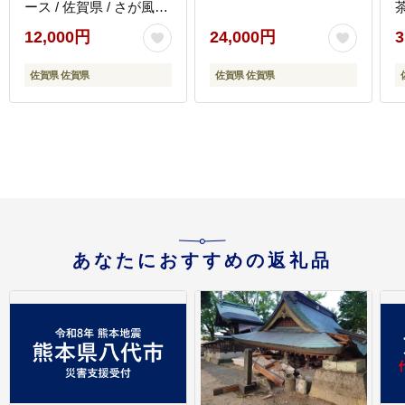
ース / 佐賀県 / さが風土
館季楽 [41AABE001]
12,000円
24,000円
3
同
佐賀県 佐賀県
佐賀県 佐賀県
あなたにおすすめの返礼品