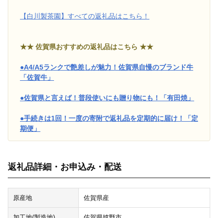
【白川製茶園】すべての返礼品はこちら！
★★ 佐賀県おすすめの返礼品はこちら ★★
●A4/A5ランクで艶差しが魅力！佐賀県自慢のブランド牛
「佐賀牛」
●佐賀県と言えば！普段使いにも贈り物にも！「有田焼」
●手続きは1回！一度の寄附で返礼品を定期的に届け！「定
期便」
返礼品詳細・お申込み・配送
原産地
佐賀県産
加工地(製造地)
佐賀県嬉野市