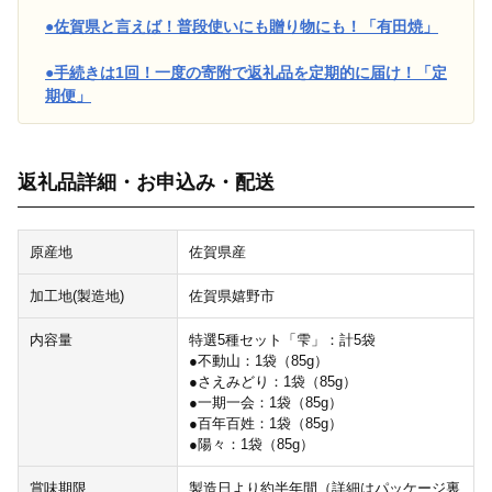
●佐賀県と言えば！普段使いにも贈り物にも！「有田焼」
●手続きは1回！一度の寄附で返礼品を定期的に届け！「定
期便」
返礼品詳細・お申込み・配送
原産地
佐賀県産
加工地(製造地)
佐賀県嬉野市
内容量
特選5種セット「雫」：計5袋
●不動山：1袋（85g）
●さえみどり：1袋（85g）
●一期一会：1袋（85g）
●百年百姓：1袋（85g）
●陽々：1袋（85g）
賞味期限
製造日より約半年間（詳細はパッケージ裏