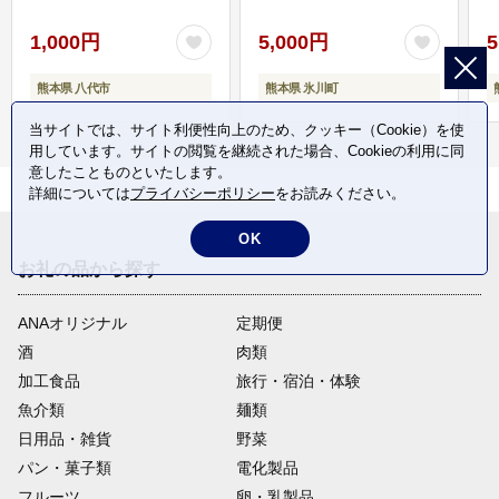
1,000円
5,000円
5
熊本県 八代市
熊本県 氷川町
当サイトでは、サイト利便性向上のため、クッキー（Cookie）を使
用しています。サイトの閲覧を継続された場合、Cookieの利用に同
意したことものといたします。
詳細については
プライバシーポリシー
をお読みください。
OK
お礼の品から探す
ANAオリジナル
定期便
酒
肉類
加工食品
旅行・宿泊・体験
魚介類
麺類
日用品・雑貨
野菜
パン・菓子類
電化製品
フルーツ
卵・乳製品