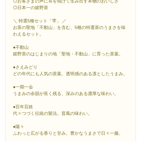
◎お客さまの声に耳を傾けて生み出す本物のおいしさ
◎日本一の嬉野茶
＼ 特選5種セット「雫」 ／
お茶の聖地「不動山」を含む、5種の特選茶のうまさを味
わえるセット。
●不動山
嬉野茶のはじまりの地「聖地・不動山」に育った茶葉。
●さえみどり
どの年代にも人気の茶葉。透明感のある凛としたうまみ。
●一期一会
うまみの余韻が長く残る、深みのある濃厚な味わい。
●百年百姓
代々つづく伝統の製法。昔風の味わい。
●陽々
ふわっと広がる香りと甘み。豊かなうまさで日々一服。