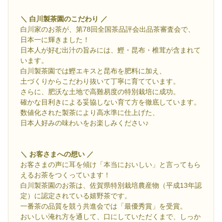
＼ 白川製茶園のこだわり ／
白川家のお茶が、第78回全国茶品評会出品茶審査会で、
日本一に輝きました！
日本人が好む出汁の旨みには、鰹・昆布・椎茸が含まれて
います。
白川製茶園では鰹エキスと昆布を肥料に加え、
土づくりからこだわり抜いて丁寧に育てています。
さらに、肥沃な土地で高難易度の特別栽培に成功。
確かな目利きによる妥協しない育て方を徹底しています。
数値化された製茶により高水準に仕上げた、
日本人好みの味わいをお楽しみください♪
＼ お客さまへの想い ／
お客さまの声に耳を傾け「本当においしい」と言ってもら
えるお茶をつくっています！
白川製茶園のお茶は、佐賀県特別栽培農産物（平成13年認
定）に認定されている嬉野茶です。
一番茶の品質を競う共進会では「最優秀賞」を受賞。
おいしい淹れ方を通して、口にしていただくまで、しっか