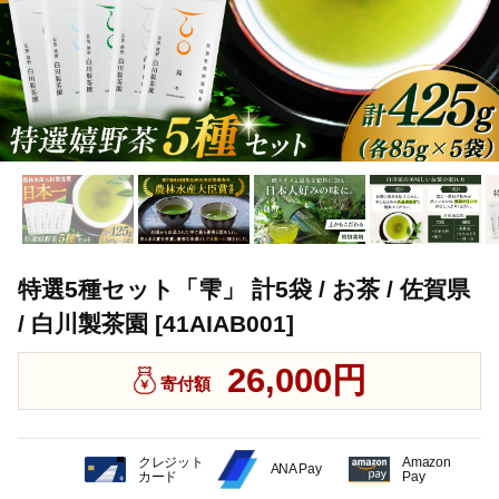
特選5種セット「雫」 計5袋 / お茶 / 佐賀県
/ 白川製茶園 [41AIAB001]
26,000円
寄付額
クレジット
Amazon
ANA Pay
カード
Pay