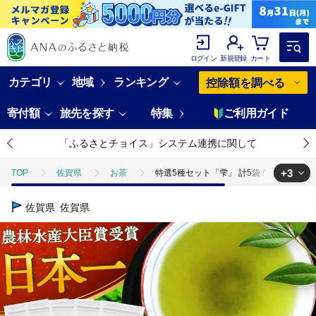
ログイン
新規登録
カート
カテゴリ
地域
ランキング
控除額を調べる
寄付額
旅先を探す
特集
ご利用ガイド
「ふるさとチョイス」システム連携に関して
+3
TOP
佐賀県
お茶
特選5種セット「雫」 計5袋 / お茶 / 佐賀県 /
TOP
飲料（酒以外）
特選5種セット「雫」 計5袋 / お茶 / 佐賀県 / 白
佐賀県
佐賀県
TOP
飲料（酒以外）
ソフトドリンク
特選5種セット「雫」 計5袋
TOP
飲料（酒以外）
ソフトドリンク
お茶
特選5種セッ