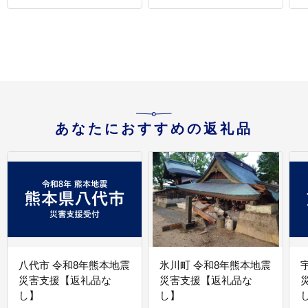
あなたにおすすめの返礼品
八代市 令和8年熊本地震
氷川町 令和8年熊本地震
災害支援【返礼品な
災害支援【返礼品な
し】
し】
し