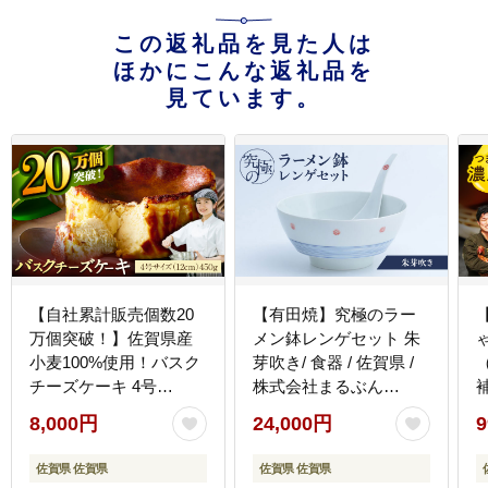
この返礼品を見た人は
ほかにこんな返礼品を
見ています。
【自社累計販売個数20
【有田焼】究極のラー
万個突破！】佐賀県産
メン鉢レンゲセット 朱
小麦100%使用！バスク
芽吹き/ 食器 / 佐賀県 /
チーズケーキ 4号
株式会社まるぶん
補
（12cm）/ スイーツ / 佐
[41APCD017]
8,000円
24,000円
9
賀県 / 株式会社ユニコ
[
[41AAAF001]
佐賀県 佐賀県
佐賀県 佐賀県