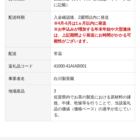
に記載）
配送時期
入金確認後、2週間以内に発送
※4月-6月は1ヵ月以内に発送
※お申込みが増加する年末年始や大型連休
は、上記期間より発送にお時間がかかる可
能性がございます。
配送
常温
返礼品コード
41000-41AIAB001
事業者名
白川製茶園
地場産品
3
佐賀県内でお茶の製造における原材料の揉
捻、中揉、乾燥等を行うことで、当該返礼
品の価値（価格ベース）の過半が生じてい
る。