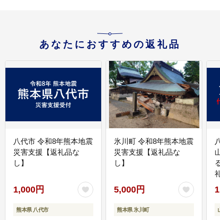
あなたにおすすめの返礼品
八代市 令和8年熊本地震
氷川町 令和8年熊本地震
災害支援【返礼品な
災害支援【返礼品な
し】
し】
1,000円
5,000円
1
熊本県 八代市
熊本県 氷川町