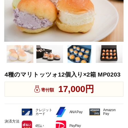
4種のマリトッツォ12個入り×2箱 MP0203
17,000円
寄付額
クレジット
Amazon
ANA Pay
カード
Pay
決済方法
d払い
PayPay