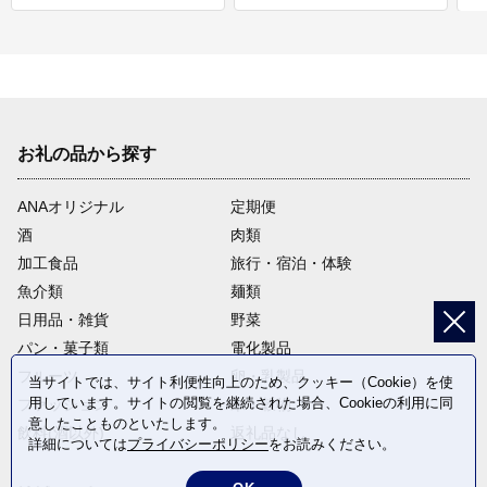
お礼の品から探す
ANAオリジナル
定期便
酒
肉類
加工食品
旅行・宿泊・体験
魚介類
麺類
日用品・雑貨
野菜
パン・菓子類
電化製品
フルーツ
卵・乳製品
当サイトでは、サイト利便性向上のため、クッキー（Cookie）を使
用しています。サイトの閲覧を継続された場合、Cookieの利用に同
ファッション
米・穀物
意したことものといたします。
飲料(酒以外)
返礼品なし
詳細については
プライバシーポリシー
をお読みください。