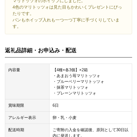
マリトッツォのホイップにしました。
4色のマリトッツォは見た目もかわいくプレゼントにぴっ
たりです。
パンもホイップ入れも一つ一つ丁寧に手づくりしていま
す。
返礼品詳細・お申込み・配送
内容量
【4種×各3個】×2箱
・あまおう苺マリトッツォ
・ブルーベリーマリトッツォ
・抹茶マリトッツォ
・プレーンマリトッツォ
賞味期限
6日
アレルギー表示
卵・乳・小麦
配送時期
ご寄附の入金を確認後、原則として30日以
内に発送します。