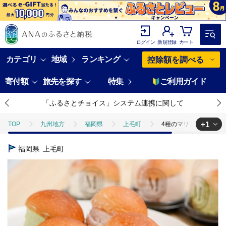
ログイン
新規登録
カート
カテゴリ
地域
ランキング
控除額を調べる
寄付額
旅先を探す
特集
ご利用ガイド
「ふるさとチョイス」システム連携に関して
+1
TOP
九州地方
福岡県
上毛町
4種のマリトッツォ12個入
TOP
パン・菓子類
4種のマリトッツォ12個入り×2箱 MP0203
福岡県
上毛町