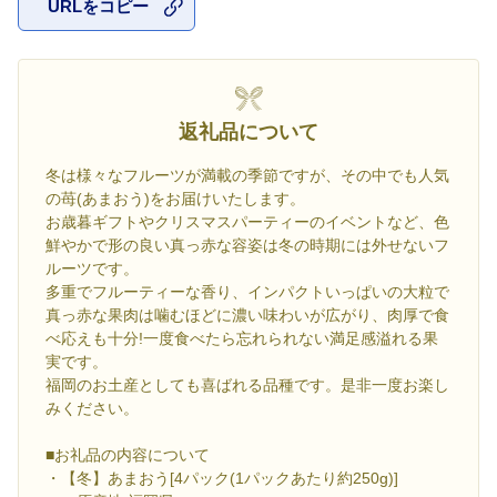
URLをコピー
お気に入
返礼品について
冬は様々なフルーツが満載の季節ですが、その中でも人気
の苺(あまおう)をお届けいたします。
お歳暮ギフトやクリスマスパーティーのイベントなど、色
鮮やかで形の良い真っ赤な容姿は冬の時期には外せないフ
ルーツです。
多重でフルーティーな香り、インパクトいっぱいの大粒で
真っ赤な果肉は噛むほどに濃い味わいが広がり、肉厚で食
べ応えも十分!一度食べたら忘れられない満足感溢れる果
実です。
福岡のお土産としても喜ばれる品種です。是非一度お楽し
みください。
■お礼品の内容について
・【冬】あまおう[4パック(1パックあたり約250g)]