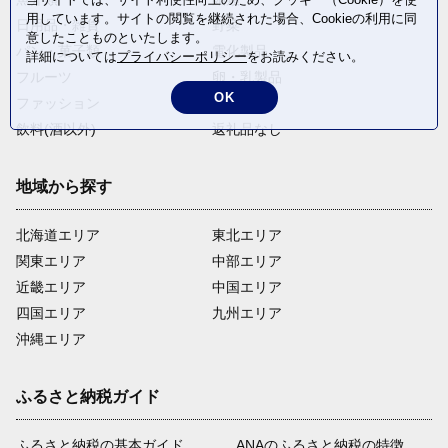
用しています。サイトの閲覧を継続された場合、Cookieの利用に同
日用品・雑貨
野菜
意したことものといたします。
パン・菓子類
電化製品
詳細については
プライバシーポリシー
をお読みください。
フルーツ
卵・乳製品
OK
ファッション
米・穀物
飲料(酒以外)
返礼品なし
地域から探す
北海道エリア
東北エリア
関東エリア
中部エリア
近畿エリア
中国エリア
四国エリア
九州エリア
沖縄エリア
ふるさと納税ガイド
ふるさと納税の基本ガイド
ANAのふるさと納税の特徴