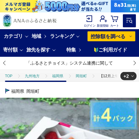
ログイン
新規登録
カート
カテゴリ
地域
ランキング
控除額を調べる
寄付額
旅先を探す
特集
ご利用ガイド
「ふるさとチョイス」システム連携に関して
+2
TOP
九州地方
福岡県
岡垣町
【12月上旬より順次発
TOP
フルーツ
【12月上旬より順次発送】福岡産【冬】あまおういち
福岡県
岡垣町
TOP
フルーツ
いちご
【12月上旬より順次発送】福岡産【冬