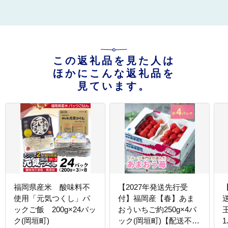
この返礼品を見た人は
ほかにこんな返礼品を
見ています。
福岡県産米 酸味料不
【2027年発送先行受
【
使用「元気つくし」パ
付】福岡産【春】あま
ックご飯 200g×24パッ
おういちご約250g×4パ
ク(岡垣町)
ック(岡垣町)【配送不可
1