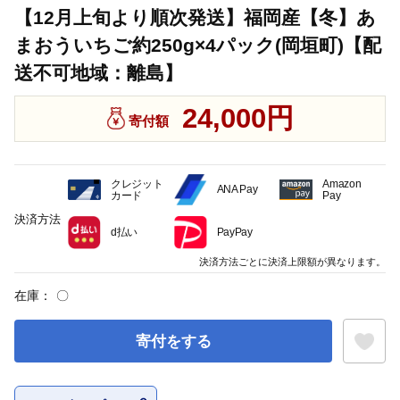
【12月上旬より順次発送】福岡産【冬】あ
まおういちご約250g×4パック(岡垣町)【配
送不可地域：離島】
24,000円
寄付額
クレジット
Amazon
ANA Pay
カード
Pay
決済方法
d払い
PayPay
決済方法ごとに決済上限額が異なります。
在庫：
〇
寄付をする