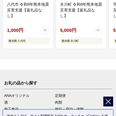
八代市 令和8年熊本地震
氷川町 令和8年熊本地震
災害支援【返礼品な
災害支援【返礼品な
し】
し】
し
1,000円
5,000円
5
熊本県 八代市
熊本県 氷川町
お礼の品から探す
ANAオリジナル
定期便
酒
肉類
加工食品
旅行・宿泊・体験
魚介類
麺類
当サイトでは、サイト利便性向上のため、クッキー（Cookie）を使