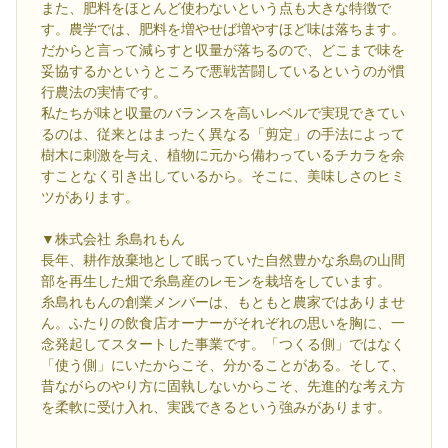
また、肥料をほとんど使わないという点も大きな特徴で
す。農学では、肥料を増やせば増やすほど味は落ちます。
だからと言って減らすと収量が落ちるので、どこまで味を
妥協するかというところで悪戦苦闘しているというのが慣
行農法の実情です。
私たちが味と収量のバランスを高いレベルで実現できてい
るのは、従来とはまったく異なる「剪定」の手法によって
樹木に刺激を与え、植物に元から備わっているチカラを余
すことなく引き出しているから。そこに、美味しさのヒミ
ツがあります。
▼株式会社 糸島れもん
長年、耕作放棄地として眠っていた自然豊かな糸島の山間
部を再生した畑で糸島産のレモンを栽培をしています。
糸島れもんの創業メンバーは、もともと農家ではありませ
ん。ふたりの飲食店オーナーがそれぞれの思いを胸に、一
念発起してスタートした事業です。「つくる側」ではなく
「使う側」にいたからこそ、分かることがある。そして、
昔ながらのやり方に固執しないからこそ、先進的な考え方
を柔軟に受け入れ、実践できるという強みがあります。