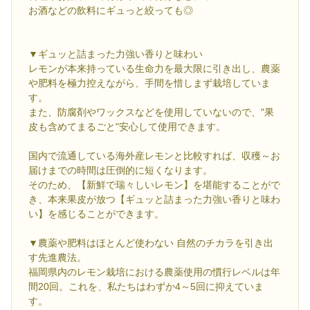
お酒などの飲料にギュっと絞っても◎
▼ギュッと詰まった力強い香りと味わい
レモンが本来持っている生命力を最大限に引き出し、農薬
や肥料を極力控えながら、手間を惜しまず栽培していま
す。
また、防腐剤やワックスなどを使用していないので、"果
皮も含めてまるごと"安心して使用できます。
国内で流通している海外産レモンと比較すれば、収穫～お
届けまでの時間は圧倒的に短くなります。
そのため、【新鮮で瑞々しいレモン】を堪能することがで
き、本来果皮が放つ【ギュッと詰まった力強い香りと味わ
い】を感じることができます。
▼農薬や肥料はほとんど使わない 自然のチカラを引き出
す先進農法。
福岡県内のレモン栽培における農薬使用の慣行レベルは年
間20回。これを、私たちはわずか4～5回に抑えていま
す。