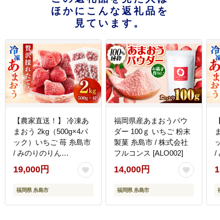
ほかにこんな返礼品を
見ています。
【農家直送！】 冷凍あ
福岡県産あまおうパウ
まおう 2kg（500g×4パ
ダー 100ｇ いちご 粉末
ま
ック）いちご 苺 糸島市
製菓 糸島市 / 株式会社
/ みのりのりん
フルコンス [ALO002]
[ABD007]
[
19,000円
14,000円
1
福岡県 糸島市
福岡県 糸島市