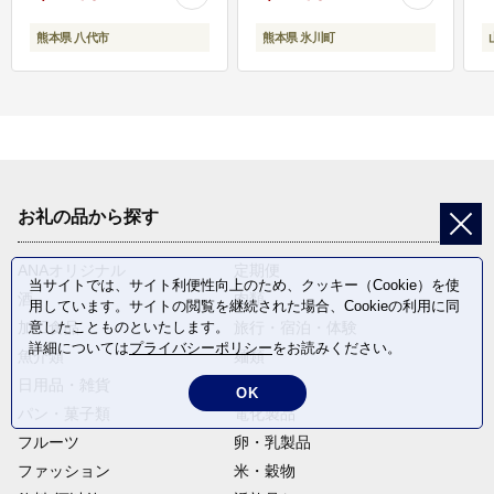
熊本県 八代市
熊本県 氷川町
お礼の品から探す
ANAオリジナル
定期便
当サイトでは、サイト利便性向上のため、クッキー（Cookie）を使
酒
肉類
用しています。サイトの閲覧を継続された場合、Cookieの利用に同
加工食品
旅行・宿泊・体験
意したことものといたします。
詳細については
プライバシーポリシー
をお読みください。
魚介類
麺類
日用品・雑貨
野菜
OK
パン・菓子類
電化製品
フルーツ
卵・乳製品
ファッション
米・穀物