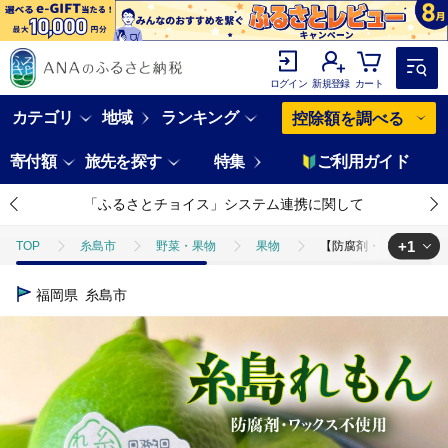
ログイン
新規登録
カート
カテゴリ
地域
ランキング
控除額を調べる
寄付額
旅先を探す
特集
ご利用ガイド
「ふるさとチョイス」システム連携に関して
+1
TOP
糸島市
野菜・果物
果物
【防腐剤・ワックス不使用】
TOP
フルーツ
みかん・かんきつ類
【防腐剤・ワックス不使用】糸
福岡県
糸島市