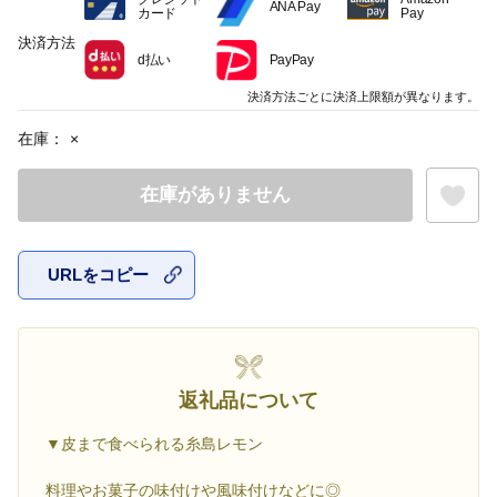
ANA Pay
カード
Pay
決済方法
d払い
PayPay
決済方法ごとに決済上限額が異なります。
在庫：
×
在庫がありません
URLをコピー
お気に入
返礼品について
▼皮まで食べられる糸島レモン
料理やお菓子の味付けや風味付けなどに◎