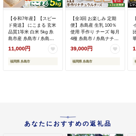
【令和7年産】【スピー
【全3回 お楽しみ 定期
ド発送】 にこまる 玄米
便】糸島産 生乳 100％
品質1等米 白米 5kg 糸
使用 手作り チーズ 毎月
比
島市産 糸島市 / 糸島の
4種 糸島市 / 糸島ナチュ
恵み コメ こめ ご飯
ラルチーズ製造所TAK-
デ
11,000円
39,000円
1
[AGR001]
タック- [AYC010]
福岡県 糸島市
福岡県 糸島市
あなたにおすすめの返礼品