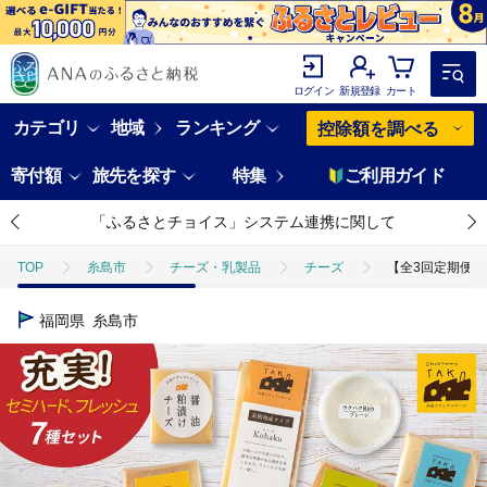
ログイン
新規登録
カート
カテゴリ
地域
ランキング
控除額を調べる
寄付額
旅先を探す
特集
ご利用ガイド
「ふるさとチョイス」システム連携に関して
TOP
糸島市
チーズ・乳製品
チーズ
【全3回定期便】 糸
福岡県
糸島市