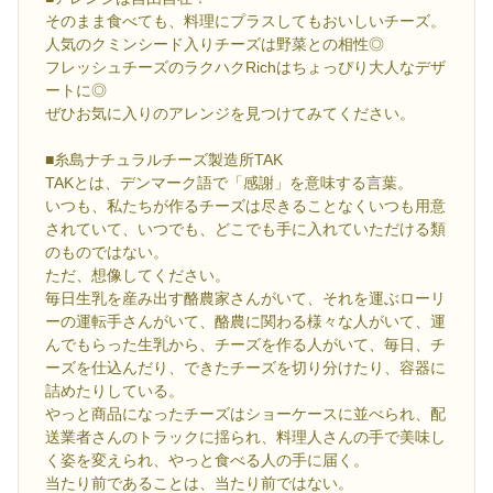
そのまま食べても、料理にプラスしてもおいしいチーズ。
人気のクミンシード入りチーズは野菜との相性◎
フレッシュチーズのラクハクRichはちょっぴり大人なデザ
ートに◎
ぜひお気に入りのアレンジを見つけてみてください。
■糸島ナチュラルチーズ製造所TAK
TAKとは、デンマーク語で「感謝」を意味する言葉。
いつも、私たちが作るチーズは尽きることなくいつも用意
されていて、いつでも、どこでも手に入れていただける類
のものではない。
ただ、想像してください。
毎日生乳を産み出す酪農家さんがいて、それを運ぶローリ
ーの運転手さんがいて、酪農に関わる様々な人がいて、運
んでもらった生乳から、チーズを作る人がいて、毎日、チ
ーズを仕込んだり、できたチーズを切り分けたり、容器に
詰めたりしている。
やっと商品になったチーズはショーケースに並べられ、配
送業者さんのトラックに揺られ、料理人さんの手で美味し
く姿を変えられ、やっと食べる人の手に届く。
当たり前であることは、当たり前ではない。