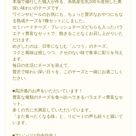
本場で修行した職人が作る、糸島産生乳100％使用した奥
深い味わいのチーズです。
ワインやビールのお供にも、ちょっと贅沢なおやつにもな
る熟成チーズを7種セットにしました。
セミハードチーズ・フレッシュチーズどちらも入ったバラ
エティ豊富なセットで、飽きることなくお召し上がりいた
だけます。
めざしたのは、日常になじむ「ふつう」のチーズ。
コクと風味は残しつつ、クセのない味で食卓に彩りを与え
ます。
毎日の生活にチーズを添えて。
贅沢で味わい深い日々を、このチーズと一緒にお過ごしく
ださい。
■高評価のお声をいただいています！
豊富な種類のチーズを食べ比べできるバラエティ豊富なセ
ット。
多くの方に大満足していただいています。
「また食べたくなる味」と、リピートの声も続々と届いて
います。
■アレンジは自由自在！