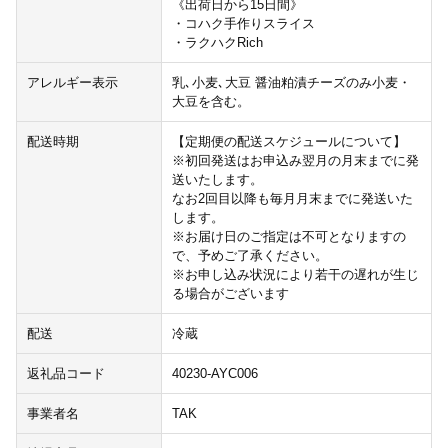
《出荷日から15日間》
・コハク手作りスライス
・ラクハクRich
アレルギー表示
乳､小麦､大豆 醤油粕漬チーズのみ小麦・
大豆を含む。
配送時期
【定期便の配送スケジュールについて】
※初回発送はお申込み翌月の月末までに発
送いたします。
なお2回目以降も毎月月末までに発送いた
します。
※お届け日のご指定は不可となりますの
で、予めご了承ください。
※お申し込み状況により若干の遅れが生じ
る場合がございます
配送
冷蔵
返礼品コード
40230-AYC006
事業者名
TAK