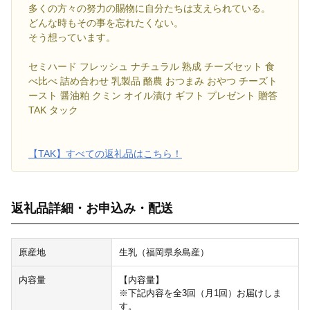
多くの方々の努力の賜物に自分たちは支えられている。
どんな時もその事を忘れたくない。
そう想っています。
セミハード フレッシュ ナチュラル 熟成 チーズセット 食
べ比べ 詰め合わせ 乳製品 酪農 おつまみ おやつ チーズト
ースト 醤油粕 クミン オイル漬け ギフト プレゼント 贈答
TAK タック
【TAK】すべての返礼品はこちら！
返礼品詳細・お申込み・配送
原産地
生乳（福岡県糸島産）
内容量
【内容量】
※下記内容を全3回（月1回）お届けしま
す。