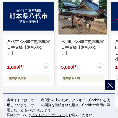
八代市 令和8年熊本地震
氷川町 令和8年熊本地震
災害支援【返礼品な
災害支援【返礼品な
し】
し】
1,000円
5,000円
1
熊本県 八代市
熊本県 氷川町
当サイトでは、サイト利便性向上のため、クッキー（Cookie）を使
用しています。サイトの閲覧を継続された場合、Cookieの利用に同
意したことものといたします。
詳細については
プライバシーポリシー
をお読みください。