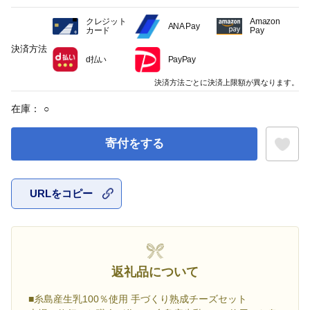
クレジット
Amazon
ANA Pay
カード
Pay
決済方法
d払い
PayPay
決済方法ごとに決済上限額が異なります。
在庫：
○
寄付をする
URLをコピー
お気に入
返礼品について
■糸島産生乳100％使用 手づくり熟成チーズセット