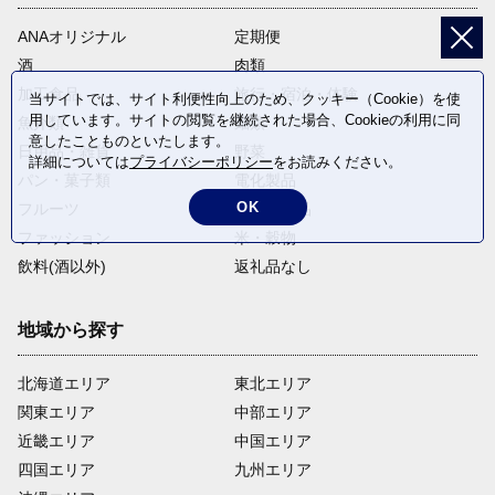
ANAオリジナル
定期便
酒
肉類
加工食品
旅行・宿泊・体験
当サイトでは、サイト利便性向上のため、クッキー（Cookie）を使
用しています。サイトの閲覧を継続された場合、Cookieの利用に同
魚介類
麺類
意したことものといたします。
日用品・雑貨
野菜
詳細については
プライバシーポリシー
をお読みください。
パン・菓子類
電化製品
OK
フルーツ
卵・乳製品
ファッション
米・穀物
飲料(酒以外)
返礼品なし
地域から探す
北海道エリア
東北エリア
関東エリア
中部エリア
近畿エリア
中国エリア
四国エリア
九州エリア