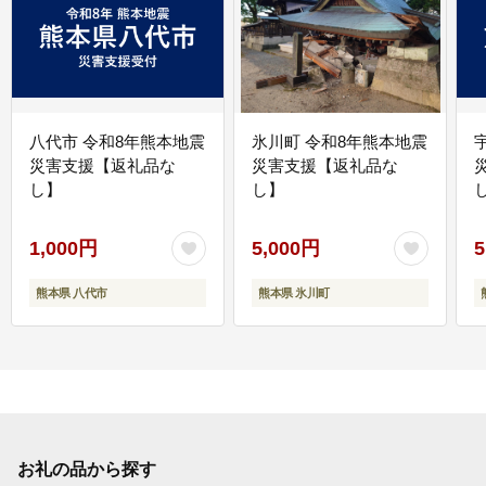
八代市 令和8年熊本地震
氷川町 令和8年熊本地震
災害支援【返礼品な
災害支援【返礼品な
し】
し】
し
1,000円
5,000円
5
熊本県 八代市
熊本県 氷川町
お礼の品から探す