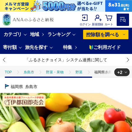
ログイン
新規登録
カート
カテゴリ
地域
ランキング
控除額を調べる
寄付額
旅先を探す
特集
ご利用ガイド
「ふるさとチョイス」システム連携に関して
+2
TOP
糸島市
野菜・果物
野菜
福岡県糸島産 旬の野菜盛
TOP
野菜
野菜セット
福岡県糸島産 旬の野菜盛り合わせセット 
福岡県
糸島市
TOP
野菜
ほかの野菜
福岡県糸島産 旬の野菜盛り合わせセット 