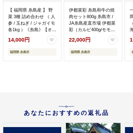
【 福岡県 糸島産 】 野
伊都菜彩 糸島和牛の焼
菜 3種 詰め合わせ （ 人
肉セット800g 糸島市 /
参 / 玉ねぎ / ジャガイモ
JA糸島産直市場 伊都菜
各1kg ）《糸島》【オー
彩（カルビ400g/モモ
ガニックナガミツファ
400g） [AED008]
巻
14,000円
22,000円
1
ーム】 [AGE027]
福岡県 糸島市
福岡県 糸島市
あなたにおすすめの返礼品