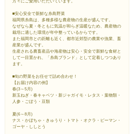
方々にご愛用いただいています。
■安心安全で新鮮な糸島野菜
福岡県糸島は、多種多様な農産物の生産が盛んです。
なぜなら夏・冬ともに気温が和らぎ温暖なため、農産物の
栽培に適した環境が年中整っているからです。
また福岡市との距離も近く、都市近郊型の農業や漁業、畜
産業が盛んです。
生産される農畜産品や海産物は安心・安全で新鮮な食材と
して一目置かれ、「糸島ブランド」として定着しつつあり
ます。
■旬の野菜をお任せで詰め合わせ！
【お届け内容の例】
春(3～5月)
新玉ねぎ・春キャベツ・新ジャガイモ・レタス・葉物類・
人参・ごぼう・豆類
夏(6～8月)
ナス・かぼちゃ・きゅうり・トマト・オクラ・ピーマン・
ゴーヤ・ししとう