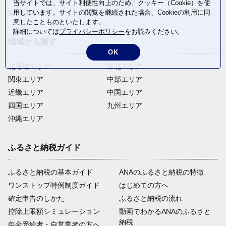
当サイトでは、サイト利便性向上のため、クッキー（Cookie）を使
飲料(酒以外)
返礼品なし
用しています。サイトの閲覧を継続された場合、Cookieの利用に同
意したことものといたします。
詳細については
プライバシーポリシー
をお読みください。
地域から探す
OK
北海道エリア
東北エリア
関東エリア
中部エリア
近畿エリア
中国エリア
四国エリア
九州エリア
沖縄エリア
ふるさと納税ガイド
ふるさと納税の基本ガイド
ANAのふるさと納税の特徴
ワンストップ特例制度ガイド
はじめての方へ
確定申告のしかた
ふるさと納税の流れ
控除上限額シミュレーション
動画でわかるANAのふるさと
納税
年金受給者・自営業者の方へ