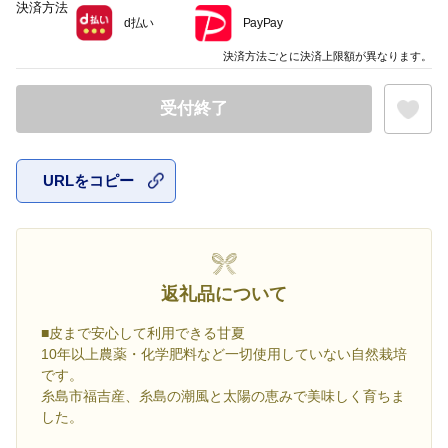
決済方法
d払い
PayPay
決済方法ごとに決済上限額が異なります。
受付終了
URLをコピー
お気に入
返礼品について
■皮まで安心して利用できる甘夏
10年以上農薬・化学肥料など一切使用していない自然栽培
です。
糸島市福吉産、糸島の潮風と太陽の恵みで美味しく育ちま
した。