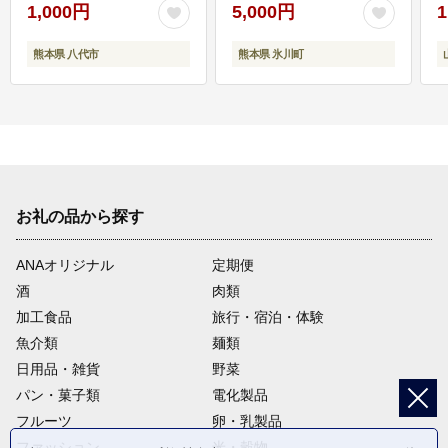
1,000円
5,000円
1
熊本県 八代市
熊本県 氷川町
お礼の品から探す
ANAオリジナル
定期便
酒
肉類
加工食品
旅行・宿泊・体験
魚介類
麺類
日用品・雑貨
野菜
パン・菓子類
電化製品
フルーツ
卵・乳製品
ファッション
米・穀物