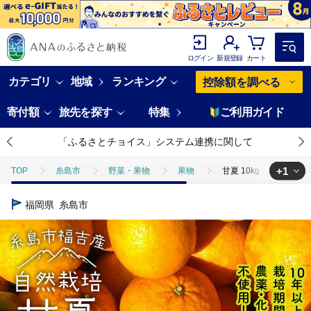
ログイン
新規登録
カート
カテゴリ
地域
ランキング
控除額を調べる
寄付額
旅先を探す
特集
ご利用ガイド
「ふるさとチョイス」システム連携に関して
+1
TOP
糸島市
野菜・果物
果物
甘夏 10kg 【 農薬 ・
TOP
フルーツ
みかん・かんきつ類
甘夏 10kg 【 農薬 ・ 
福岡県
糸島市