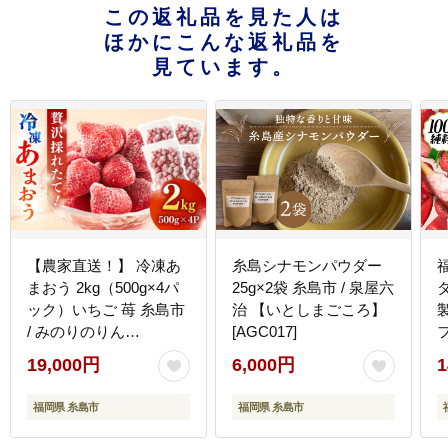
この返礼品を見た人は
ほかにこんな返礼品を
見ています。
【農家直送！】 冷凍あ
糸島シナモンパウダー
まおう 2kg（500g×4パ
25g×2袋 糸島市 / 泉屋六
ック）いちご 苺 糸島市
治 【いとしまごころ】
/ みのりのりん
[AGC017]
フ
[ABD007]
19,000円
6,000円
1
福岡県 糸島市
福岡県 糸島市