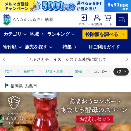
ログイン
新規登録
カート
カテゴリ
地域
ランキング
控除額を調べる
寄付額
旅先を探す
特集
ご利用ガイド
「ふるさとチョイス」システム連携に関して
+2
TOP
糸島市
野菜・果物
果物
コンポート ・ スコーン お
TOP
加工食品
缶詰・瓶詰
ジャム
コンポート ・ スコー
福岡県
糸島市
TOP
パン・菓子類
洋菓子
焼き菓子
コンポート ・ スコ