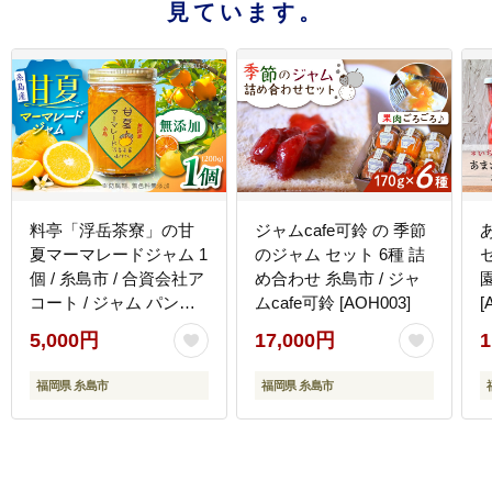
見ています。
料亭「浮岳茶寮」の甘
ジャムcafe可鈴 の 季節
夏マーマレードジャム 1
のジャム セット 6種 詰
個 / 糸島市 / 合資会社ア
め合わせ 糸島市 / ジャ
コート / ジャム パン
ムcafe可鈴 [AOH003]
[
[AAK004]
5,000円
17,000円
1
福岡県 糸島市
福岡県 糸島市