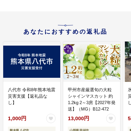
あなたにおすすめの返礼品
八代市 令和8年熊本地震
甲州市産厳選旬の大粒
災害支援【返礼品な
シャインマスカット 約
し】
1.2kg 2～3房【2027年発
送】（MG）B12-472
1,000円
13,000円
5
熊本県 八代市
山梨県 甲州市