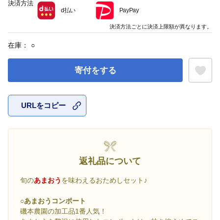
決済方法
d払い
PayPay
決済方法ごとに決済上限額が異なります。
在庫：
○
寄付をする
URLをコピー
お気に入
返礼品について
旬の
あまおう
を味わえるおためしセット♪
○あまおうコンポート
磯本農園の加工品1番人気！