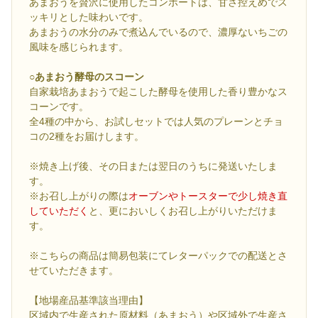
あまおうを贅沢に使用したコンポートは、甘さ控えめでス
ッキリとした味わいです。
あまおうの水分のみで煮込んでいるので、濃厚ないちごの
風味を感じられます。
○あまおう酵母のスコーン
自家栽培あまおうで起こした酵母を使用した香り豊かなス
コーンです。
全4種の中から、お試しセットでは人気のプレーンとチョ
コの2種をお届けします。
※焼き上げ後、その日または翌日のうちに発送いたしま
す。
※お召し上がりの際は
オーブンやトースターで少し焼き直
していただく
と、更においしくお召し上がりいただけま
す。
※こちらの商品は簡易包装にてレターパックでの配送とさ
せていただきます。
【地場産品基準該当理由】
区域内で生産された原材料（あまおう）や区域外で生産さ