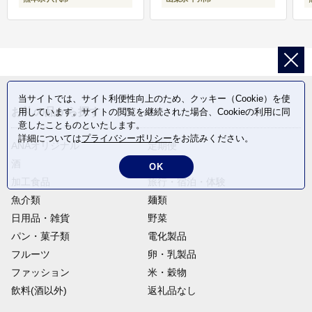
当サイトでは、サイト利便性向上のため、クッキー（Cookie）を使
お礼の品から探す
用しています。サイトの閲覧を継続された場合、Cookieの利用に同
意したことものといたします。
詳細については
プライバシーポリシー
をお読みください。
ANAオリジナル
定期便
酒
肉類
OK
加工食品
旅行・宿泊・体験
魚介類
麺類
日用品・雑貨
野菜
パン・菓子類
電化製品
フルーツ
卵・乳製品
ファッション
米・穀物
飲料(酒以外)
返礼品なし