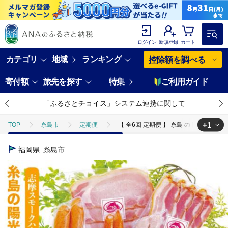
ログイン
新規登録
カート
カテゴリ
地域
ランキング
控除額を調べる
寄付額
旅先を探す
特集
ご利用ガイド
「ふるさとチョイス」システム連携に関して
+1
TOP
糸島市
定期便
【 全6回 定期便 】 糸島 の 陽光 ハム 
TOP
肉
加工肉
ハム・ソーセージ
【 全6回 定期便 】
福岡県
糸島市