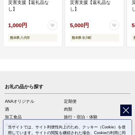
災害支援【返礼品な
災害支援【返礼品な
し】
し】
し
1,000円
5,000円
5
熊本県 八代市
熊本県 氷川町
お礼の品から探す
ANAオリジナル
定期便
酒
肉類
加工食品
旅行・宿泊・体験
魚介類
麺類
当サイトでは、サイト利便性向上のため、クッキー（Cookie）を使
日用品・雑貨
野菜
用しています。サイトの閲覧を継続された場合、Cookieの利用に同