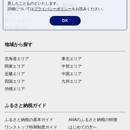
意したことものといたします。
パン・菓子類
電化製品
詳細については
プライバシーポリシー
をお読みください。
フルーツ
卵・乳製品
ファッション
米・穀物
OK
飲料(酒以外)
返礼品なし
地域から探す
北海道エリア
東北エリア
関東エリア
中部エリア
近畿エリア
中国エリア
四国エリア
九州エリア
沖縄エリア
ふるさと納税ガイド
ふるさと納税の基本ガイド
ANAのふるさと納税の特徴
ワンストップ特例制度ガイド
はじめての方へ