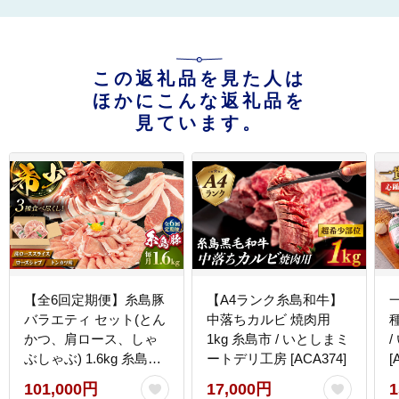
この返礼品を見た人は
ほかにこんな返礼品を
見ています。
【全6回定期便】糸島豚
【A4ランク糸島和牛】
バラエティ セット(とん
中落ちカルビ 焼肉用
かつ、肩ロース、しゃ
1kg 糸島市 / いとしまミ
ぶしゃぶ) 1.6kg 糸島市 /
ートデリ工房 [ACA374]
[
トラヤミートセンター
101,000円
17,000円
1
豚肉 セット 大容量