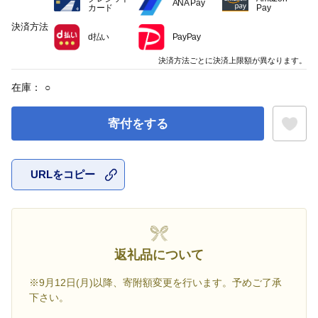
ANA Pay
カード
Pay
決済方法
d払い
PayPay
決済方法ごとに決済上限額が異なります。
在庫：
○
寄付をする
URLをコピー
お気に入
返礼品について
※9月12日(月)以降、寄附額変更を行います。予めご了承
下さい。