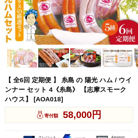
【 全6回 定期便 】 糸島 の 陽光 ハム / ウイ
ンナー セット 4《糸島》 【志摩スモーク
ハウス】 [AOA018]
58,000円
寄付額
クレジット
Amazon