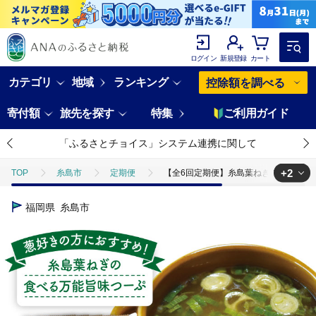
ログイン
新規登録
カート
カテゴリ
地域
ランキング
控除額を調べる
寄付額
旅先を探す
特集
ご利用ガイド
「ふるさとチョイス」システム連携に関して
+2
TOP
糸島市
定期便
【全6回定期便】糸島葉ねぎの食べる万能旨味
TOP
定期便
ほかの定期便
【全6回定期便】糸島葉ねぎの食べる
福岡県
糸島市
TOP
加工食品
ほかの加工食品
【全6回定期便】糸島葉ねぎの食