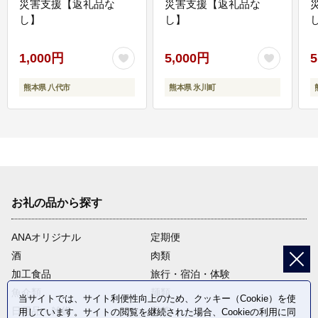
災害支援【返礼品な
災害支援【返礼品な
し】
し】
し
1,000円
5,000円
5
熊本県 八代市
熊本県 氷川町
お礼の品から探す
ANAオリジナル
定期便
酒
肉類
加工食品
旅行・宿泊・体験
魚介類
麺類
当サイトでは、サイト利便性向上のため、クッキー（Cookie）を使
日用品・雑貨
野菜
用しています。サイトの閲覧を継続された場合、Cookieの利用に同