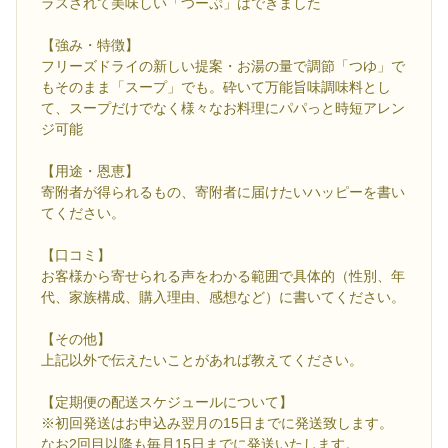
ラスされて美味しい「つーぷ」はできました
【強み・特徴】
フリーズドライの新しい提案・お湯の量で調節「つゆ」で
もそのまま「スープ」でも。砕いて万能旨味調味料とし
て、スープだけでなく様々なお料理にパパっと時短アレン
ジ可能
【用途・恩恵】
寄附者が得られるもの、寄附者に届けたいハッピーを書い
てください。
【口コミ】
お客様から寄せられる声をわかる範囲で具体的（性別、年
代、家族構成、購入理由、感想など）に書いてください。
【その他】
上記以外で伝えたいことがあれば教えてください。
【定期便の配送スケジュールについて】
※初回発送はお申込み翌月の15日までに発送致します。
なお2回目以降も毎月15日までに発送いたします。