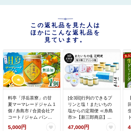
この返礼品を見た人は
ほかにこんな返礼品を
見ています。
料亭「浮岳茶寮」の甘
[全3回]行列のできるプ
夏マーマレードジャム 1
リンと塩！またいちの
個 / 糸島市 / 合資会社ア
塩からの定期便 ≪糸島
コート / ジャム パン
市≫【新三郎商店】プ
[AAK004]
リン/おむすび/おにぎり/
5,000円
47,000円
4
料理/ハーブソルト/花塩
糸