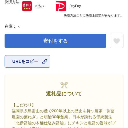
決済方法
d払い
PayPay
決済方法ごとに決済上限額が異なります。
在庫：
○
寄付をする
URLをコピー
お気に入
返礼品について
【こだわり】
福岡県糸島雷山の麓で200年以上の歴史を持つ農家「弥冨
農園の葉ねぎ」と明治30年創業、日本が誇れる伝統製法
「北伊醤油の木桶仕込み醤油」にチキンと魚醤の旨味がプ