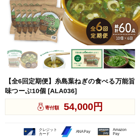
【全6回定期便】糸島葉ねぎの食べる万能旨
味つーぷ10個 [ALA036]
54,000円
寄付額
クレジット
Amazon
ANA Pay
カード
Pay