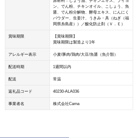
原材料：しょう油、チキンエキス、ブイヨ
ン、でん粉、チキンオイル、こしょう、魚
醤、でん粉分解物、酵母エキス、にんにく
パウダー、生姜汁、うきみ・具（ねぎ（福
岡県糸島産））／酸化防止剤（Ｖ．Ｅ）
賞味期限
【賞味期限】
賞味期限は製造より1年
アレルギー表示
小麦/豚肉/鶏肉/大豆/魚醤（魚介類）
配送時期
1週間以内
配送
常温
返礼品コード
40230-ALA036
事業者名
株式会社Carna