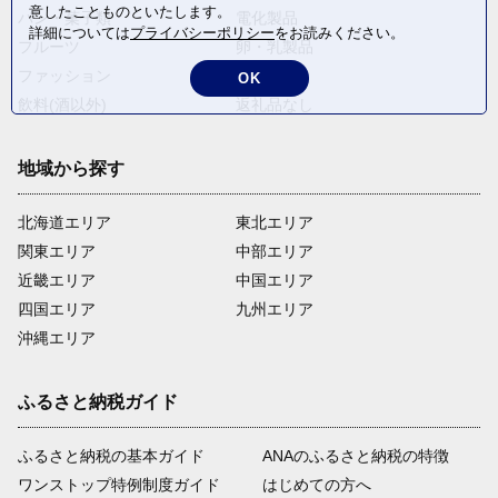
意したことものといたします。
パン・菓子類
電化製品
詳細については
プライバシーポリシー
をお読みください。
フルーツ
卵・乳製品
ファッション
米・穀物
OK
飲料(酒以外)
返礼品なし
地域から探す
北海道エリア
東北エリア
関東エリア
中部エリア
近畿エリア
中国エリア
四国エリア
九州エリア
沖縄エリア
ふるさと納税ガイド
ふるさと納税の基本ガイド
ANAのふるさと納税の特徴
ワンストップ特例制度ガイド
はじめての方へ