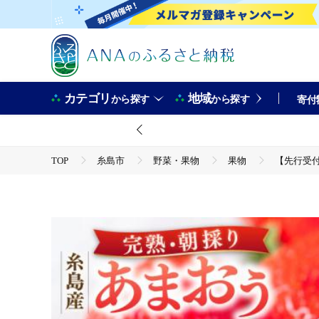
カテゴリ
地域
から探す
から探す
寄付
TOP
糸島市
野菜・果物
果物
【先行受付】