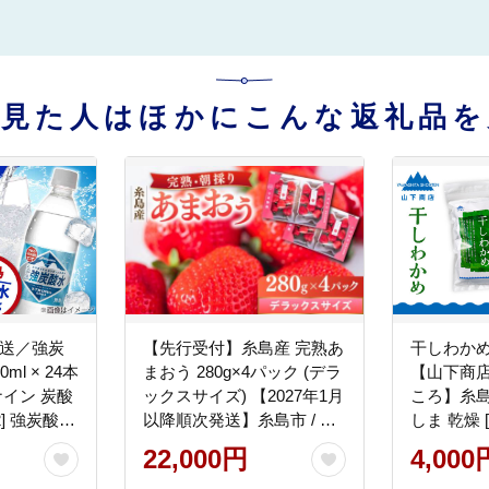
を見た人はほかにこんな返礼品を
発送／強炭
【先行受付】糸島産 完熟あ
干しわかめ
ml × 24本
まおう 280g×4パック (デラ
【山下商
ナイン 炭酸
ックスサイズ) 【2027年1月
ころ】糸島
2] 強炭酸
以降順次発送】糸島市 / 小
しま 乾燥 [
ンシュガー
河農園 いちご 果物
22,000円
4,000
い すぐ届
[AJN002]