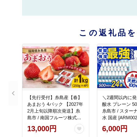
この返礼品
【先行受付】糸島産【春】
＼2週間以内に
あまおう 4パック 【2027年
酸水 プレーン 500
2月上旬以降順次発送】糸
糸島市 / スター
島市 / 南国フルーツ株式会
水 国産 [ARM00
社 [AIK008]
炭酸水 無糖 ノ
13,000円
6,000円
まとめ買い 箱買