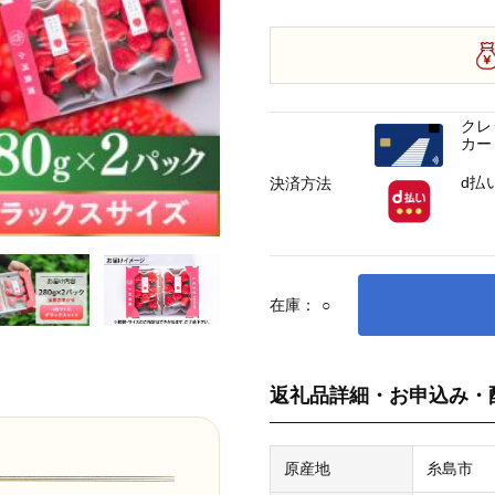
クレ
カー
d払
決済方法
在庫：
○
返礼品詳細・お申込み・
原産地
糸島市