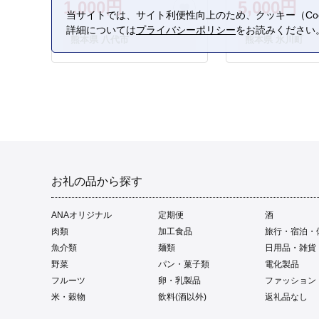
1,000円
5,000円
当サイトでは、サイト利便性向上のため、クッキー（Coo
詳細については
プライバシーポリシー
をお読みください
熊本県 八代市
熊本県 氷川町
お礼の品から探す
ANAオリジナル
定期便
酒
肉類
加工食品
旅行・宿泊・
魚介類
麺類
日用品・雑貨
野菜
パン・菓子類
電化製品
フルーツ
卵・乳製品
ファッション
米・穀物
飲料(酒以外)
返礼品なし