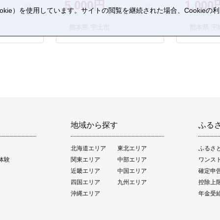
5,000円
1,000
kie）を使用しています。サイトの閲覧を継続された場合、Cookie
。
熊本県 宇土市
熊本県 宇
地域から探す
ふる
北海道エリア
東北エリア
ふるさ
体験
関東エリア
中部エリア
ワンス
近畿エリア
中国エリア
確定申
四国エリア
九州エリア
控除上
沖縄エリア
年金受