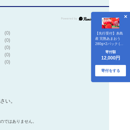
(0)
【先行受付】糸島
産 完熟あまおう
(0)
280g×2パック (デ
(0)
ラックスサイズ)
寄付額
(0)
【2027年1月以降
12,000円
順次発送】 糸島市 /
(0)
小河農園 [AJN001]
寄付をする
ださい。
のではありません。