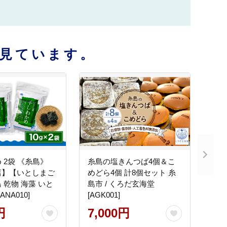
見ています。
 2袋 《糸島》
糸島の塩きんつば4個＆こ
店】【いとしまご
めどら4個 計8個セット 糸
 乾物 海藻 いと
島市 / くろだ玄海堂
ANA010]
[AGK001]
円
7,000円