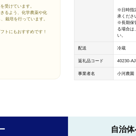
証を受けています。
※日時指
できるよう、化学農薬や化
承くださ
し、栽培を行っています。
※長期保
る場合は
ギフトにもおすすめです！
い。
配送
冷蔵
返礼品コード
40230-A
事業者名
小河農園
ー
自治体