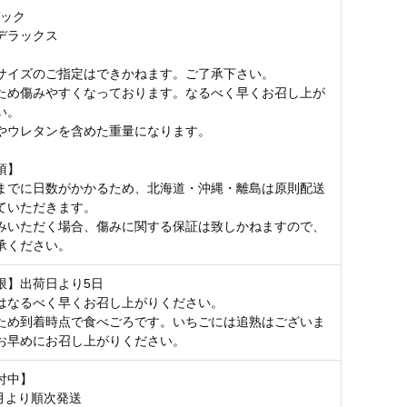
パック
デラックス
サイズのご指定はできかねます。ご了承下さい。
ため傷みやすくなっております。なるべく早くお召し上が
い。
やウレタンを含めた重量になります。
項】
までに日数がかかるため、北海道・沖縄・離島は原則配送
ていただきます。
みいただく場合、傷みに関する保証は致しかねますので、
承ください。
限】出荷日より5日
はなるべく早くお召し上がりください。
ため到着時点で食べごろです。いちごには追熟はございま
お早めにお召し上がりください。
付中】
1月より順次発送