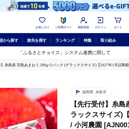
お気に入り
ご利用ガイド
新規登録
ログイン
カート
額から探す
旅先を探す
ランキング
特集
取り組み
「ふるさとチョイス」システム連携に関して
糸島産 完熟あまおう 280g×2パック (デラックスサイズ)【2027年1月以降順次発
福岡県
糸島市
【先行受付】糸島産 
ラックスサイズ)【
/ 小河農園 [AJN00