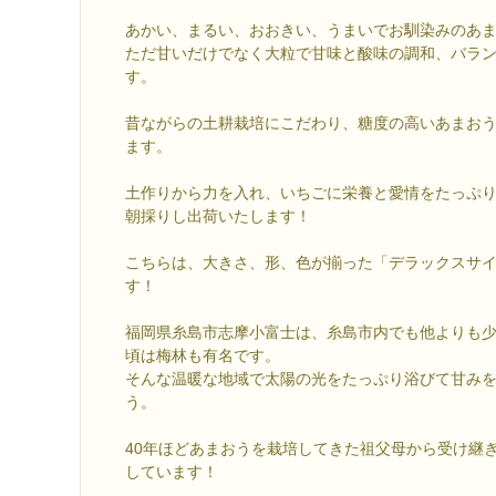
あかい、まるい、おおきい、うまいでお馴染みのあ
ただ甘いだけでなく大粒で甘味と酸味の調和、バラ
す。
昔ながらの土耕栽培にこだわり、糖度の高いあまお
ます。
土作りから力を入れ、いちごに栄養と愛情をたっぷ
朝採りし出荷いたします！
こちらは、大きさ、形、色が揃った「デラックスサ
す！
福岡県糸島市志摩小富士は、糸島市内でも他よりも少
頃は梅林も有名です。
そんな温暖な地域で太陽の光をたっぷり浴びて甘み
う。
40年ほどあまおうを栽培してきた祖父母から受け継
しています！