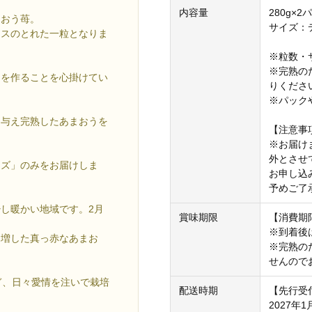
内容量
280g×2
まおう苺。
サイズ：
ンスのとれた一粒となりま
※粒数・
※完熟の
うを作ることを心掛けてい
りくださ
※パック
り与え完熟したあまおうを
【注意事
※お届け
外とさせ
イズ」のみをお届けしま
お申し込
予めご了
し暖かい地域です。2月
賞味期限
【消費期
※到着後
を増した真っ赤なあまお
※完熟の
せんので
ぎ、日々愛情を注いで栽培
配送時期
【先行受
2027年