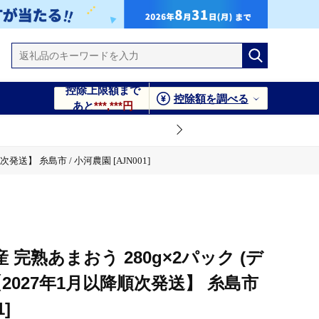
控除上限額まで
控除額を調べる
あと
***,***円
送】 糸島市 / 小河農園 [AJN001]
完熟あまおう 280g×2パック (デ
2027年1月以降順次発送】 糸島市
1]