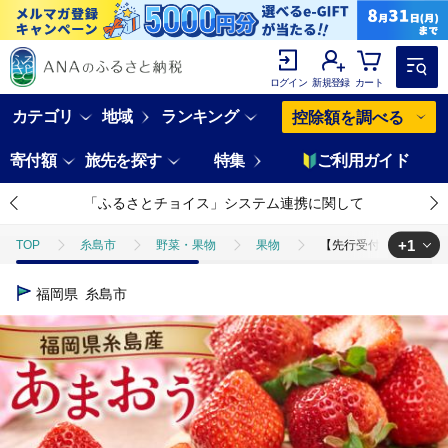
ログイン
新規登録
カート
カテゴリ
地域
ランキング
控除額を調べる
寄付額
旅先を探す
特集
ご利用ガイド
「ふるさとチョイス」システム連携に関して
+1
TOP
糸島市
野菜・果物
果物
【先行受付】糸島産【春】 
TOP
フルーツ
いちご
【先行受付】糸島産【春】 あまおう 6パ
福岡県
糸島市