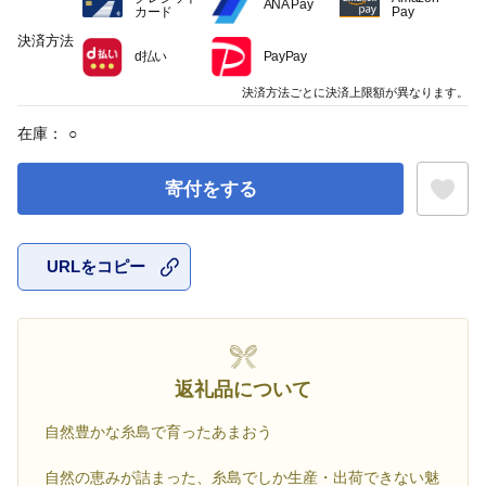
ANA Pay
カード
Pay
決済方法
d払い
PayPay
決済方法ごとに決済上限額が異なります。
在庫：
○
寄付をする
URLをコピー
お気に入
返礼品について
自然豊かな糸島で育ったあまおう
自然の恵みが詰まった、糸島でしか生産・出荷できない魅