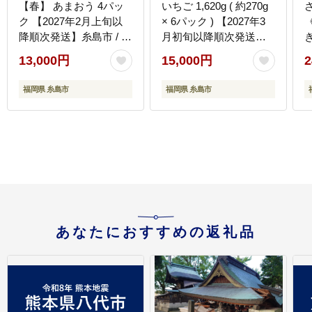
【春】 あまおう 4パッ
いちご 1,620g ( 約270g
ク 【2027年2月上旬以
× 6パック ) 【2027年3
降順次発送】糸島市 / 南
月初旬以降順次発送】
き
国フルーツ株式会社
グランデ等級 福岡県産
13,000円
15,000円
2
[AIK008]
糸島市 / 株式会社HSP-
テクノ [AZL002]
福岡県 糸島市
福岡県 糸島市
あなたにおすすめの返礼品