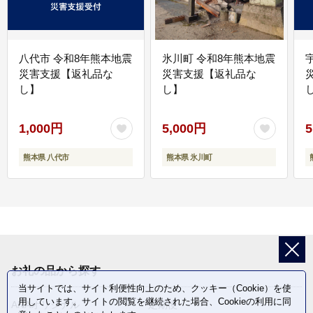
八代市 令和8年熊本地震
氷川町 令和8年熊本地震
災害支援【返礼品な
災害支援【返礼品な
し】
し】
し
1,000円
5,000円
5
熊本県 八代市
熊本県 氷川町
お礼の品から探す
当サイトでは、サイト利便性向上のため、クッキー（Cookie）を使
用しています。サイトの閲覧を継続された場合、Cookieの利用に同
ANAオリジナル
定期便