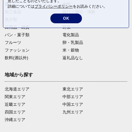
意したことものといたします。
酒
肉類
詳細については
プライバシーポリシー
をお読みください。
加工食品
旅行・宿泊・体験
OK
魚介類
麺類
日用品・雑貨
野菜
パン・菓子類
電化製品
フルーツ
卵・乳製品
ファッション
米・穀物
飲料(酒以外)
返礼品なし
地域から探す
北海道エリア
東北エリア
関東エリア
中部エリア
近畿エリア
中国エリア
四国エリア
九州エリア
沖縄エリア