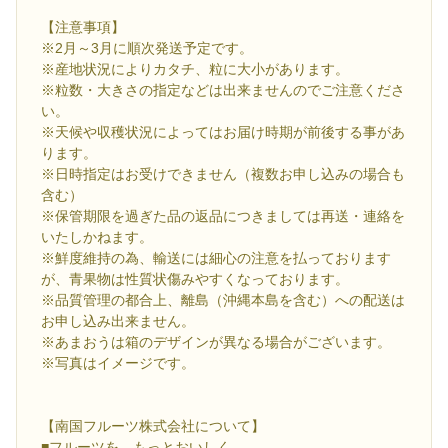
【注意事項】
※2月～3月に順次発送予定です。
※産地状況によりカタチ、粒に大小があります。
※粒数・大きさの指定などは出来ませんのでご注意くださ
い。
※天候や収穫状況によってはお届け時期が前後する事があ
ります。
※日時指定はお受けできません（複数お申し込みの場合も
含む）
※保管期限を過ぎた品の返品につきましては再送・連絡を
いたしかねます。
※鮮度維持の為、輸送には細心の注意を払っております
が、青果物は性質状傷みやすくなっております。
※品質管理の都合上、離島（沖縄本島を含む）への配送は
お申し込み出来ません。
※あまおうは箱のデザインが異なる場合がございます。
※写真はイメージです。
【南国フルーツ株式会社について】
■フルーツを、もっとおいしく