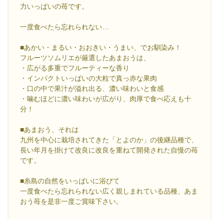
力いっぱいの苺です。
一度食べたら忘れられない…
■あかい・まるい・おおきい・うまい、でお馴染み！
フルーツソムリエが厳選したあまおうは、
・広がる多重でフルーティーな香り
・インパクトいっぱいの大粒で真っ赤な果肉
・口の中で果汁が溢れ出る、濃い味わいと食感
・噛むほどに濃い味わいが広がり、肉厚で食べ応えも十
分！
■あまおう、それは
九州を中心に栽培されてきた「とよのか」の後継品種で、
長い年月を掛けて改良に改良を重ねて開発された自慢の苺
です。
■糸島の自然をいっぱいに浴びて
一度食べたら忘れられない広く親しまれている品種、あま
おう苺を是非一度ご賞味下さい。