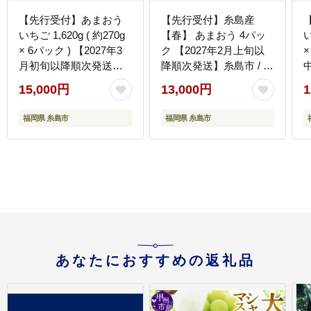
【先行受付】あまおう
【先行受付】糸島産
いちご 1,620g ( 約270g
【春】 あまおう 4パッ
い
× 6パック ) 【2027年3
ク 【2027年2月上旬以
×
月初旬以降順次発送】
降順次発送】糸島市 / 南
グランデ等級 福岡県産
国フルーツ株式会社
15,000円
13,000円
1
糸島市 / 株式会社HSP-
[AIK008]
ク
テクノ [AZL002]
福岡県 糸島市
福岡県 糸島市
あなたにおすすめの返礼品