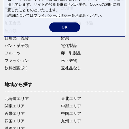
用しています。サイトの閲覧を継続された場合、Cookieの利用に同
ANAオリジナル
定期便
意したことものといたします。
詳細については
プライバシーポリシー
をお読みください。
酒
肉類
加工食品
旅行・宿泊・体験
OK
魚介類
麺類
日用品・雑貨
野菜
パン・菓子類
電化製品
フルーツ
卵・乳製品
ファッション
米・穀物
飲料(酒以外)
返礼品なし
地域から探す
北海道エリア
東北エリア
関東エリア
中部エリア
近畿エリア
中国エリア
四国エリア
九州エリア
沖縄エリア