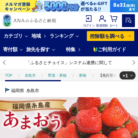
ログイン
新規登録
カート
カテゴリ
地域
ランキング
控除額を調べる
寄付額
旅先を探す
特集
ご利用ガイド
「ふるさとチョイス」システム連携に関して
+1
TOP
糸島市
野菜・果物
果物
【先行受付】糸島産【冬】 
TOP
フルーツ
いちご
【先行受付】糸島産【冬】 あまおう 2パ
福岡県
糸島市