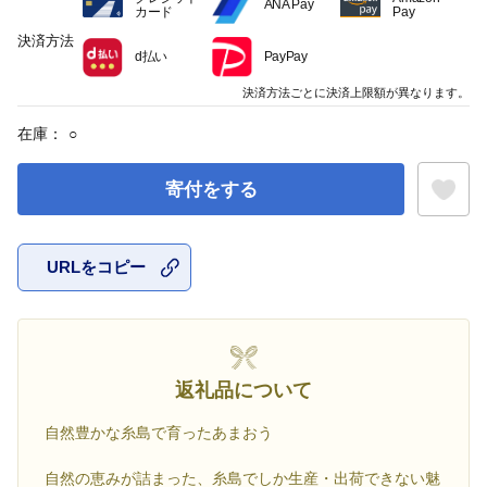
ANA Pay
カード
Pay
決済方法
d払い
PayPay
決済方法ごとに決済上限額が異なります。
在庫：
○
寄付をする
URLをコピー
お気に入
返礼品について
自然豊かな糸島で育ったあまおう
自然の恵みが詰まった、糸島でしか生産・出荷できない魅