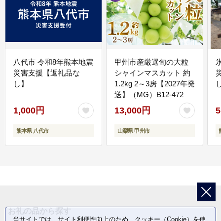
八代市 令和8年熊本地震
甲州市産厳選旬の大粒
災害支援【返礼品な
シャインマスカット 約
し】
1.2kg 2～3房【2027年発
送】（MG）B12-472
1,000円
13,000円
5
熊本県 八代市
山梨県 甲州市
お礼の品から探す
当サイトでは、サイト利便性向上のため、クッキー（Cookie）を使