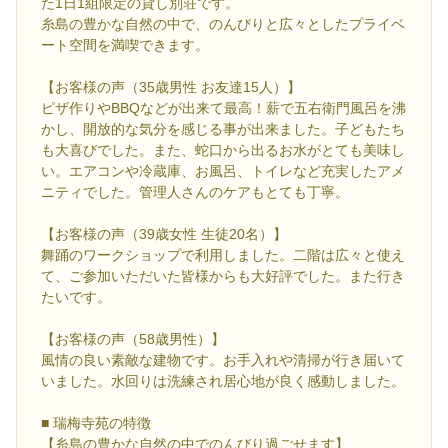
た1日1組限定の貸し別荘です。
糸島の豊かな自然の中で、のんびりと広々としたプライベ
ート空間を満喫できます。
【お客様の声（35歳男性 お友達15人）】
ピザ作りやBBQなどが出来て最高！薪で五右衛門風呂を沸
かし、開放的な気分を感じる事が出来ました。子どもたち
も大喜びでした。また、蛇口から出るお水がとても美味し
い。エアコンや冷蔵庫、お風呂、トイレなど充実したアメ
ニティでした。管理人さんのケアもとても丁寧。
【お客様の声（39歳女性 生徒20名）】
舞踊のワークショップで利用しました。二階は広々と使え
て、ご参加いただいた皆様からも大好評でした。また行き
たいです。
【お客様の声（58歳男性）】
風情の良い素敵な建物です。お手入れや清掃が行き届いて
いました。水回りは洗練され居心地が良く感動しました。
■ 瑞梅寺苑の特徴
【糸島の豊かな自然の中でのんびり過ごせます】