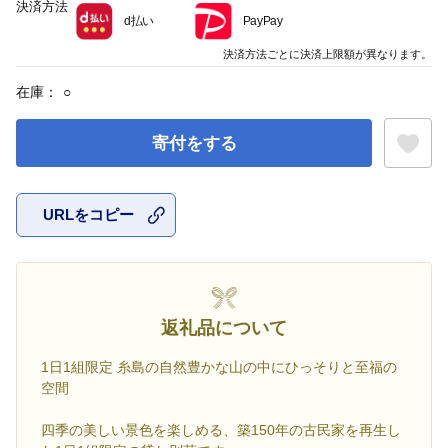
決済方法
d払い
PayPay
決済方法ごとに決済上限額が異なります。
在庫：
○
寄付をする
URLをコピー
お気に入
返礼品について
1日1組限定 糸島の自然豊かな山の中にひっそりと至福の
空間
四季の美しい景色を楽しめる、築150年の古民家を再生し