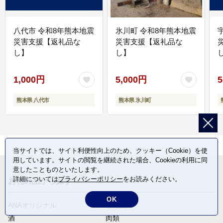
八代市 令和8年熊本地震
氷川町 令和8年熊本地震
災害支援【返礼品な
災害支援【返礼品な
し】
し】
し
1,000円
5,000円
5
熊本県 八代市
熊本県 氷川町
当サイトでは、サイト利便性向上のため、クッキー（Cookie）を使
用しています。サイトの閲覧を継続された場合、Cookieの利用に同
意したことものといたします。
詳細については
プライバシーポリシー
をお読みください。
お礼の品から探す
OK
ANAオリジナル
定期便
酒
肉類