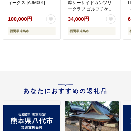
ィークス [AJM001]
摩シーサイドカンツリ
I
ークラブ ゴルフチケッ
ト プレー券 [ADO001]
100,000円
34,000円
6
[
福岡県 糸島市
福岡県 糸島市
あなたにおすすめの返礼品