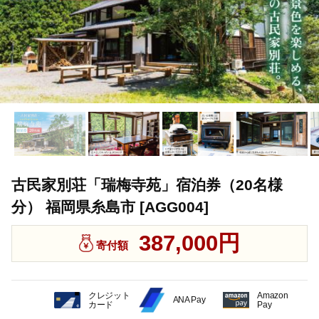
古民家別荘「瑞梅寺苑」宿泊券（20名様
分） 福岡県糸島市 [AGG004]
387,000円
寄付額
クレジット
Amazon
ANA Pay
カード
Pay