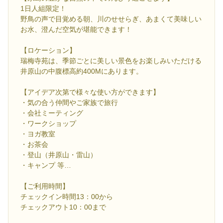
1日人組限定！
野鳥の声で目覚める朝、川のせせらぎ、あまくて美味しい
お水、澄んだ空気が堪能できます！
【ロケーション】
瑞梅寺苑は、季節ごとに美しい景色をお楽しみいただける
井原山の中腹標高約400Mにあります。
【アイデア次第で様々な使い方ができます】
・気の合う仲間やご家族で旅行
・会社ミーティング
・ワークショップ
・ヨガ教室
・お茶会
・登山（井原山・雷山）
・キャンプ 等…
【ご利用時間】
チェックイン時間13：00から
チェックアウト10：00まで