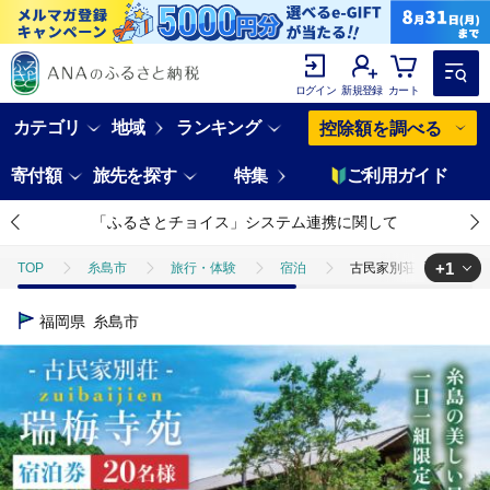
ログイン
新規登録
カート
カテゴリ
地域
ランキング
控除額を調べる
寄付額
旅先を探す
特集
ご利用ガイド
「ふるさとチョイス」システム連携に関して
+1
TOP
糸島市
旅行・体験
宿泊
古民家別荘「瑞梅寺苑」宿
TOP
旅行・宿泊・体験
宿泊券
古民家別荘「瑞梅寺苑」宿泊券（
福岡県
糸島市