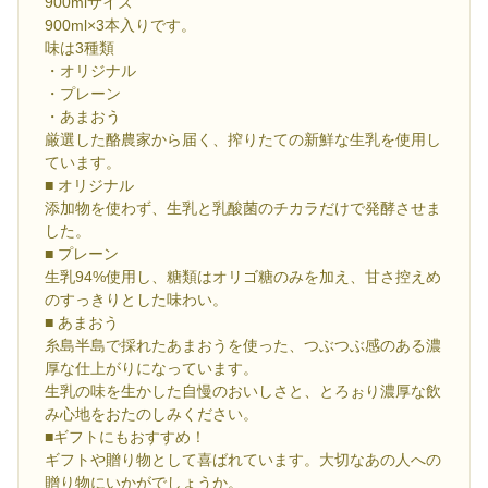
900mlサイズ
900ml×3本入りです。
味は3種類
・オリジナル
・プレーン
・あまおう
厳選した酪農家から届く、搾りたての新鮮な生乳を使用し
ています。
■ オリジナル
添加物を使わず、生乳と乳酸菌のチカラだけで発酵させま
した。
■ プレーン
生乳94%使用し、糖類はオリゴ糖のみを加え、甘さ控えめ
のすっきりとした味わい。
■ あまおう
糸島半島で採れたあまおうを使った、つぶつぶ感のある濃
厚な仕上がりになっています。
生乳の味を生かした自慢のおいしさと、とろぉり濃厚な飲
み心地をおたのしみください。
■ギフトにもおすすめ！
ギフトや贈り物として喜ばれています。大切なあの人への
贈り物にいかがでしょうか。