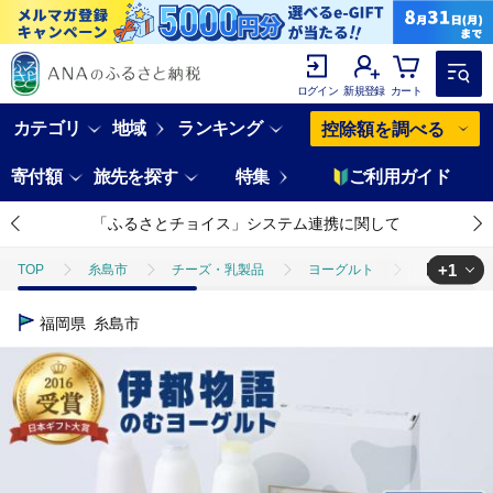
ログイン
新規登録
カート
カテゴリ
地域
ランキング
控除額を調べる
寄付額
旅先を探す
特集
ご利用ガイド
「ふるさとチョイス」システム連携に関して
+1
TOP
糸島市
チーズ・乳製品
ヨーグルト
【伊都物語】
TOP
卵・乳製品
ヨーグルト
【伊都物語】のむヨーグルト90
福岡県
糸島市