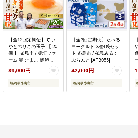
【全12回定期便】てつ
【全3回定期便】たべる
やとのりこの玉子 【 20
ヨーグルト 2種4袋セッ
個 】 糸島市 / 板垣ファ
ト 糸島市 / 糸島みるく
ーム 卵 たまご 鶏卵
ぷらんと [AFB055]
[AWD018]
[
89,000円
42,000円
1
福岡県 糸島市
福岡県 糸島市