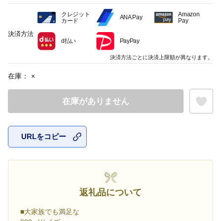
クレジット
Amazon
ANA Pay
カード
Pay
決済方法
d払い
PayPay
決済方法ごとに決済上限額が異なります。
在庫：
×
在庫がありません
URLをコピー
お気に入
返礼品について
■大家族でも満足な