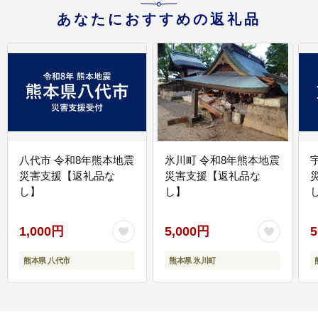
あなたにおすすめの返礼品
八代市 令和8年熊本地震
氷川町 令和8年熊本地震
災害支援【返礼品な
災害支援【返礼品な
し】
し】
し
1,000円
5,000円
5
熊本県 八代市
熊本県 氷川町