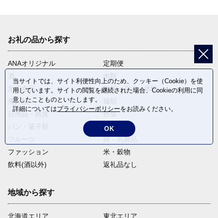
お礼の品から探す
ANAオリジナル
定期便
酒
肉類
当サイトでは、サイト利便性向上のため、クッキー（Cookie）を使
加工食品
旅行・宿泊・体験
用しています。サイトの閲覧を継続された場合、Cookieの利用に同
意したことものといたします。
魚介類
麺類
詳細については
プライバシーポリシー
をお読みください。
日用品・雑貨
野菜
パン・菓子類
電化製品
OK
フルーツ
卵・乳製品
ファッション
米・穀物
飲料(酒以外)
返礼品なし
地域から探す
北海道エリア
東北エリア