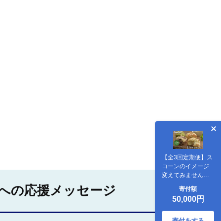
【全3回定期便】ス
コーンのイメージ
変えてみません
か？定番スコーン
への応援メッセージ
寄付額
12個セット 《糸
50,000円
島》【キナフク】
[AFA013]
寄付をする