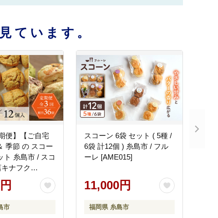
見ています。
定期便】【ご自宅
スコーン 6袋 セット ( 5種 /
＆ 季節 の スコー
6袋 計12個 ) 糸島市 / フル
ット 糸島市 / スコ
ーレ [AME015]
店キナフク
0円
11,000円
島市
福岡県 糸島市