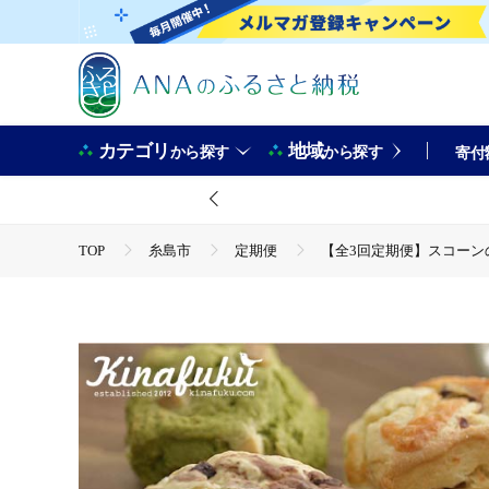
カテゴリ
地域
から探す
から探す
寄付
TOP
糸島市
定期便
【全3回定期便】スコーンの
TOP
パン・菓子類
洋菓子
焼き菓子
【全