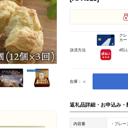
クレ
カー
d払
決済方法
在庫：
○
返礼品詳細・お申込み・
内容量
・プレーン