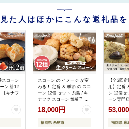
を見た人はほかにこんな返礼品を
番スコーン
スコーン の イメージ が変
【全3回
ーン 計12
わる！ 定番 ＆ 季節 の スコ
用】定番 
》【キナフ
ーン 12個 セット 糸島 / キ
ン 12個セ
ナフク スコーン 焼菓子 洋
ーン専門
菓子 スイーツ [AFA004] パ
[AFA015]
18,000円
53,00
ン スコーンセット スコー
ン詰め合わせ スコーン焼菓
福岡県 糸島市
福岡県 糸
子 スコーン人気 スコーン