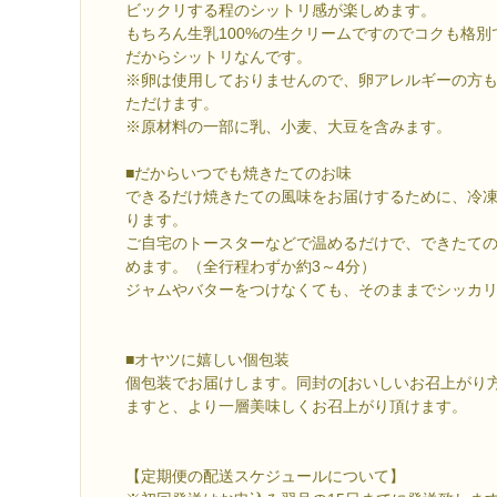
ビックリする程のシットリ感が楽しめます。
もちろん生乳100%の生クリームですのでコクも格別
だからシットリなんです。
※卵は使用しておりませんので、卵アレルギーの方
ただけます。
※原材料の一部に乳、小麦、大豆を含みます。
■だからいつでも焼きたてのお味
できるだけ焼きたての風味をお届けするために、冷
ります。
ご自宅のトースターなどで温めるだけで、できたて
めます。（全行程わずか約3～4分）
ジャムやバターをつけなくても、そのままでシッカ
■オヤツに嬉しい個包装
個包装でお届けします。同封の[おいしいお召上がり
ますと、より一層美味しくお召上がり頂けます。
【定期便の配送スケジュールについて】