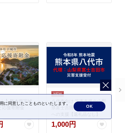
なし】熊本県宇城
八代市向け 災害支援※山梨
の利用に同意したことものといたします。
OK
と応援寄附金
県富士吉田市による八代市
への支援【返礼品なし】
円
1,000円