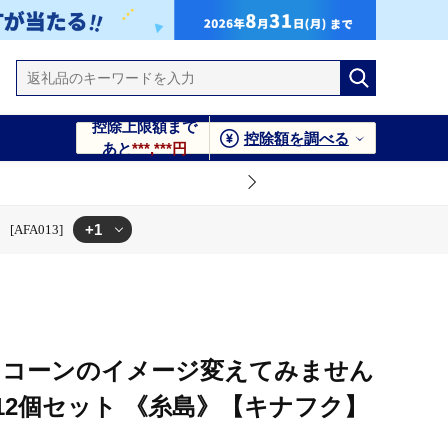
控除上限額まで
控除額を調べる
あと
***,***円
+1
FA013]
島》【キナフク】 [AFA013]
スコーンのイメージ変えてみません
12個セット 《糸島》【キナフク】