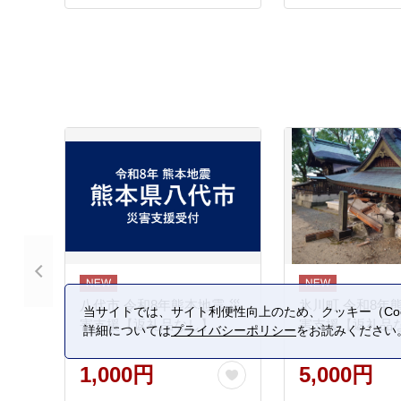
ーン朝食 スコーンおやつ
スコーンオススメ おすすめ
焼菓子セット 焼き菓子スコ
ーン 焼き菓子人気 焼き菓
子朝食 焼き菓子おやつ 焼
き菓子詰め合わせ 焼き菓子
人気 焼き菓子定番 焼き菓
子オススメ 焼き菓子上位
八代市 令和8年熊本地震 災
氷川町 令和8年
当サイトでは、サイト利便性向上のため、クッキー（Coo
害支援【返礼品なし】
害支援【返礼品
詳細については
プライバシーポリシー
をお読みください
1,000円
5,000円