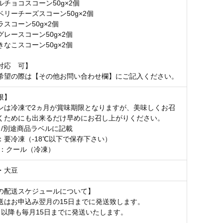
チョコスコーン50g×2個
ベリーチーズスコーン50g×2個
スコーン50g×2個
レースコーン50g×2個
なこスコーン50g×2個
対応 可】
希望の際は【その他お問い合わせ欄】にご記入ください。
限】
ンは冷凍で2ヵ月が賞味期限となりますが、美味しくお召
くためにも出来るだけ早めにお召し上がりください。
月/別途商品ラベルに記載
：要冷凍（-18℃以下で保存下さい）
 ：クール（冷凍）
・大豆
の配送スケジュールについて】
送はお申込み翌月の15日までに発送致します。
目以降も毎月15日までに発送いたします。