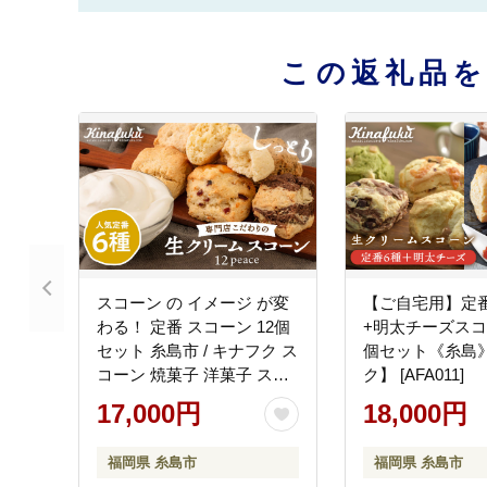
この返礼品
スコーン の イメージ が変
【ご自宅用】定
わる！ 定番 スコーン 12個
+明太チーズスコ
セット 糸島市 / キナフク ス
個セット《糸島
コーン 焼菓子 洋菓子 スイ
ク】 [AFA011]
ーツ [AFA001] パン スコー
17,000円
18,000円
ンセット スコーン詰め合わ
せ スコーン焼菓子 スコー
福岡県 糸島市
福岡県 糸島市
ン人気 スコーン定番 スコ