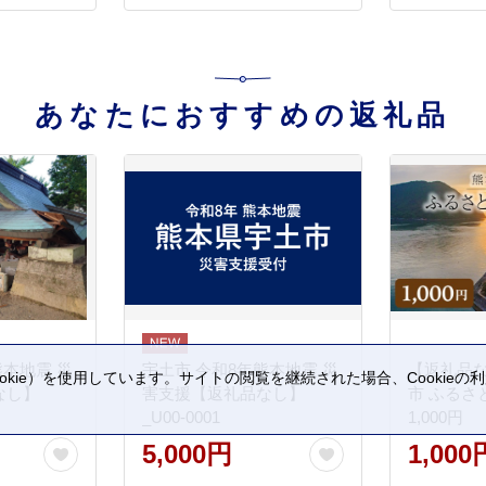
定番 スコーン朝食 スコー
ンおやつ スコーンオススメ
おすすめ 焼菓子セット 焼
き菓子スコーン 焼き菓子人
気 焼き菓子定番 焼き菓子
あなたにおすすめの返礼品
オススメ 焼き菓子上位 生
クリームスコーン スコーン
専門店
熊本地震 災
宇土市 令和8年熊本地震 災
【返礼品
kie）を使用しています。サイトの閲覧を継続された場合、Cookie
なし】
害支援【返礼品なし】
市 ふるさ
。
_U00-0001
1,000円
5,000円
1,000