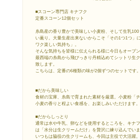
■スコーン専門店 キナフク
定番スコーン12個セット
糸島産の香り豊かで美味しい小麦粉、そして生乳10
い薫り。大量生産出来ないからこそ「その1つ1つ」
ワク楽しい気持ち」。
そんな気持ちを皆様に伝えられる様に今日もオーブ
最西端の糸島から飛びっきり丹精込めてシットリ生
致します。
こちらは、定番の6種類の味が2個ずつのセットです
■だから美味しい
食材の宝庫、糸島で育まれた素材を厳選。小麦粉「
小麦の香りと程よい食感を、お楽しみいただけます
■だからしっとり
通常は水や牛乳、卵などを使用するところを、キナ
は「水分は生クリームだけ」を贅沢に練り込んでい
いつもは脇役の生クリームも、今回は主役で大活躍