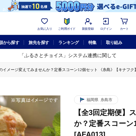
お気に入り
ご利用ガイド
新規登録
ログイン
カート
額から探す
旅先を探す
ランキング
特集
取り組み
「ふるさとチョイス」システム連携に関して
イメージ変えてみませんか？定番スコーン12個セット 《糸島》【キナフク】 [A
3回定期便】スコーンのイメージ変えてみませんか？定番スコーン12個セット 《糸
福岡県
糸島市
【全3回定期便】
か？定番スコーン
[AFA013]