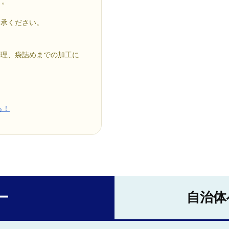
す。
了承ください。
調理、袋詰めまでの加工に
ら！
ー
自治体