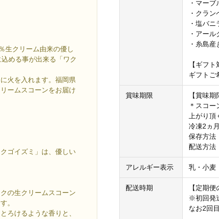
・マーブル
・クラン
・塩バニラ
・アールグ
・糸島産き
0％生クリーム由来の優し
に込める事が出来る「ワク
【ギフト
ギフトご
ンに火を入れます。福岡県
クリームスコーンをお届け
賞味期限
【賞味期
＊スコー
。
上がり頂
冷凍2ヵ
保存方法
配送方法
チクゴイズミ」は、優しい
。
アレルギー表示
乳・小麦
配送時期
【定期便
フクの生クリームスコーン
※初回発
ます。
なお2回
。とろけるような香りと、