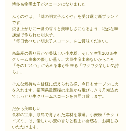
博多名物明太子がスコーンになりました
ふくのやは、『味の明太子ふくや』を受け継ぐ新ブランド
です。
焼き上がりに一番の香りと美味しさになるよう、絶妙な味
加減で作られた明太子。
「毎日食べたい明太子スコーン」をご賞味ください。
糸島産の香り豊かで美味しい小麦粉、そして生乳100％生
クリーム由来の優しい薫り。大量生産出来ないからこそ
「その1つ1つ」に込める事が出来る「ワクワク楽しい気持
ち」。
そんな気持ちを皆様に伝えられる様、今日もオーブンに火
を入れます。福岡県最西端の糸島から飛びっきり丹精込め
てしっとり生クリームスコーンをお届け致します。
だから美味しい
食材の宝庫、糸島で育まれた素材を厳選。小麦粉「チクゴ
イズミ」は、優しい小麦の香りと程よい食感を、お楽しみ
いただけます。