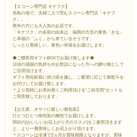
【スコーン専門店 キナフク】
糸島の地で、夫婦二人で営むスコーン専門店「キナフ
ク」。
県外の方にも大人気のお店です。
「キナフク」の名前の由来は、福岡の方言の黄色「きな」
と幸福の「ふく」から来ているそうです。
しっとり美味しい、黄色い幸福をお届けします。
◆ご贈答用ギフトBOXでお届け致します◆
日頃の感謝の気持ちやお世話になった方への贈り物として
ご活用頂けます。
ギフト用化粧箱に掛け紙を施し、ご要望に応じて御熨斗を
お付けしてお届け致します。
＊より気軽にお求め易くご利用頂ける“ご自宅用”セットも
ご用意致しております。
【お土産、オヤツに嬉しい個包装】
ひとつひとつ個包装の梱包でお届けします。
同封の[おいしいお召上がり方のススメ]をご参照頂きます
と、より一層美味しくお召上がり頂けます。
＊スコーンは冷凍で2ヵ月が賞味期限となりますが、美味