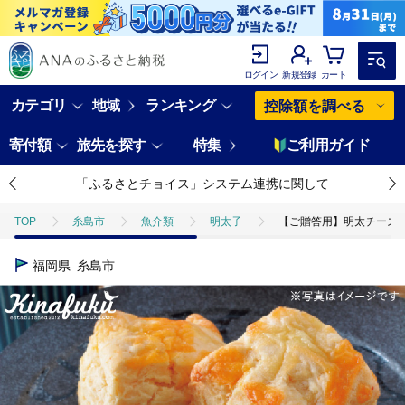
ログイン
新規登録
カート
カテゴリ
地域
ランキング
控除額を調べる
寄付額
旅先を探す
特集
ご利用ガイド
「ふるさとチョイス」システム連携に関して
TOP
糸島市
魚介類
明太子
【ご贈答用】明太チーズスコ
福岡県
糸島市