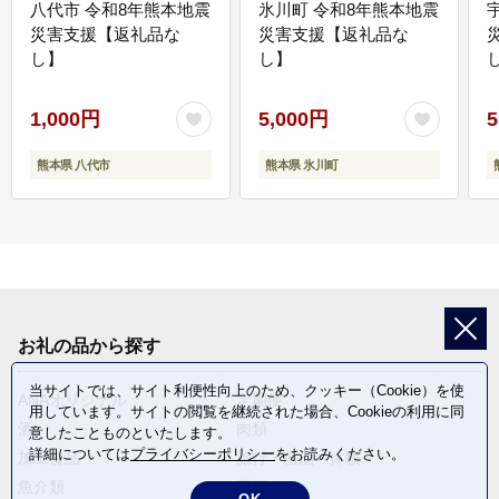
八代市 令和8年熊本地震
氷川町 令和8年熊本地震
災害支援【返礼品な
災害支援【返礼品な
し】
し】
し
1,000円
5,000円
5
熊本県 八代市
熊本県 氷川町
お礼の品から探す
当サイトでは、サイト利便性向上のため、クッキー（Cookie）を使
ANAオリジナル
定期便
用しています。サイトの閲覧を継続された場合、Cookieの利用に同
酒
肉類
意したことものといたします。
詳細については
プライバシーポリシー
をお読みください。
加工食品
旅行・宿泊・体験
魚介類
麺類