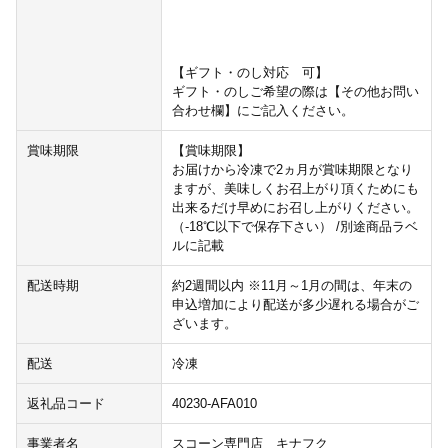
【ギフト・のし対応 可】
ギフト・のしご希望の際は【その他お問い
合わせ欄】にご記入ください。
賞味期限
【賞味期限】
お届けから冷凍で2ヵ月が賞味期限となり
ますが、美味しくお召上がり頂くためにも
出来るだけ早めにお召し上がりください。
（-18℃以下で保存下さい） /別途商品ラベ
ルに記載
配送時期
約2週間以内 ※11月～1月の間は、年末の
申込増加により配送が多少遅れる場合がご
ざいます。
配送
冷凍
返礼品コード
40230-AFA010
事業者名
スコーン専門店 キナフク