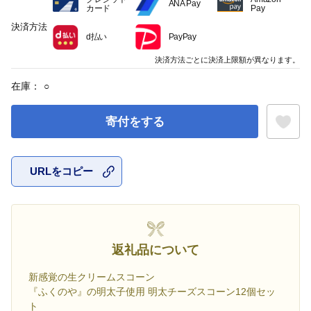
ANA Pay
カード
Pay
決済方法
d払い
PayPay
決済方法ごとに決済上限額が異なります。
在庫：
○
寄付をする
URLをコピー
お気に入
返礼品について
新感覚の生クリームスコーン
『ふくのや』の明太子使用 明太チーズスコーン12個セッ
ト