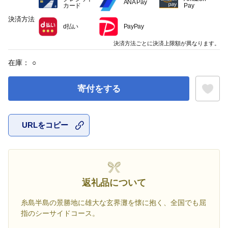
ANA Pay
カード
Pay
決済方法
d払い
PayPay
決済方法ごとに決済上限額が異なります。
在庫：
○
寄付をする
URLをコピー
お気に入
返礼品について
糸島半島の景勝地に雄大な玄界灘を懐に抱く、全国でも屈
指のシーサイドコース。