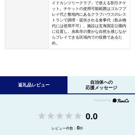
イドカンツリークラブ」で使える割引チケ
ット。チケットの使用可能範囲はゴルフプ
レイ代と敷地内にあるクラブハウスのレス
トランで調理・提供される食事代（飲み物
代には使用不可）。施設は玄海国定公園内
に位置し、糸島市の豊かな自然を感じなが
らプレイできる区域内での役務であるた
め。
自治体への
返礼品レビュー
応援メッセージ
0.0
0
レビュー件数：
件