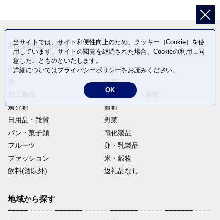
当サイトでは、サイト利便性向上のため、クッキー（Cookie）を使
お礼の品から探す
用しています。サイトの閲覧を継続された場合、Cookieの利用に同
意したことものといたします。
ANAオリジナル
定期便
詳細については
プライバシーポリシー
をお読みください。
酒
肉類
OK
加工食品
旅行・宿泊・体験
魚介類
麺類
日用品・雑貨
野菜
パン・菓子類
電化製品
フルーツ
卵・乳製品
ファッション
米・穀物
飲料(酒以外)
返礼品なし
地域から探す