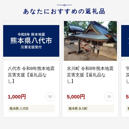
あなたにおすすめの返礼品
八代市 令和8年熊本地震
氷川町 令和8年熊本地震
災害支援【返礼品な
災害支援【返礼品な
し】
し】
し
1,000円
5,000円
5
熊本県 八代市
熊本県 氷川町