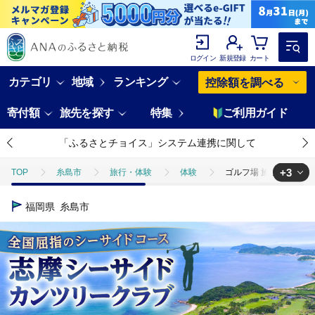
ログイン
新規登録
カート
カテゴリ
地域
ランキング
控除額を調べる
寄付額
旅先を探す
特集
ご利用ガイド
「ふるさとチョイス」システム連携に関して
+3
TOP
糸島市
旅行・体験
体験
ゴルフ場 施設利用券 10
TOP
旅行・宿泊・体験
ゴルフ場 施設利用券 10,000円分 糸島市 
福岡県
糸島市
TOP
旅行・宿泊・体験
体験チケット
ゴルフ場 施設利用券 1
TOP
旅行・宿泊・体験
体験チケット
ゴルフプレー