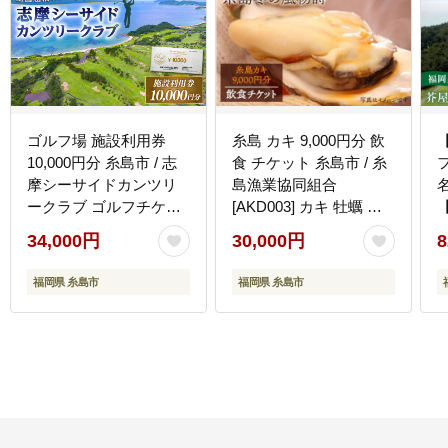
ゴルフ場 施設利用券
糸島 カキ 9,000円分 飲
10,000円分 糸島市 / 志
食 チケット 糸島市 / 糸
摩シーサイドカンツリ
島漁業協同組合
ークラブ ゴルフチケッ
[AKD003] カキ 牡蠣 牡
ト プレー券 [ADO001]
蛎 かき チケット 食事券
社
34,000円
30,000円
8
福岡県 糸島市
福岡県 糸島市