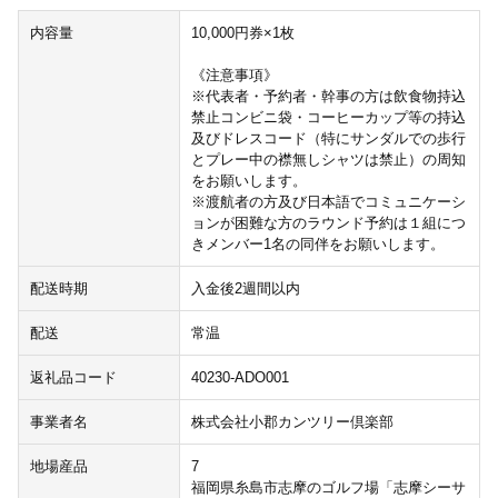
内容量
10,000円券×1枚
《注意事項》
※代表者・予約者・幹事の方は飲食物持込
禁止コンビニ袋・コーヒーカップ等の持込
及びドレスコード（特にサンダルでの歩行
とプレー中の襟無しシャツは禁止）の周知
をお願いします。
※渡航者の方及び日本語でコミュニケーシ
ョンが困難な方のラウンド予約は１組につ
きメンバー1名の同伴をお願いします。
配送時期
入金後2週間以内
配送
常温
返礼品コード
40230-ADO001
事業者名
株式会社小郡カンツリー倶楽部
地場産品
7
福岡県糸島市志摩のゴルフ場「志摩シーサ