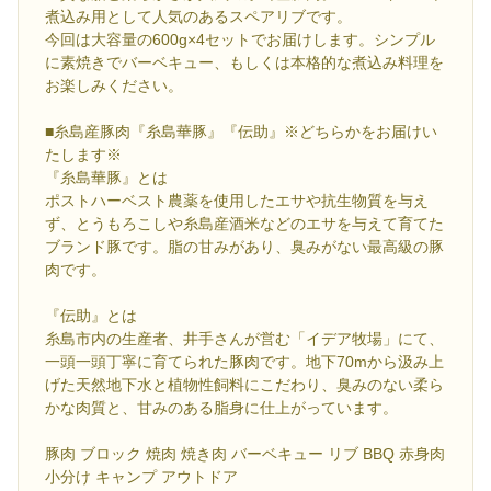
煮込み用として人気のあるスペアリブです。
今回は大容量の600g×4セットでお届けします。シンプル
に素焼きでバーベキュー、もしくは本格的な煮込み料理を
お楽しみください。
■糸島産豚肉『糸島華豚』『伝助』※どちらかをお届けい
たします※
『糸島華豚』とは
ポストハーベスト農薬を使用したエサや抗生物質を与え
ず、とうもろこしや糸島産酒米などのエサを与えて育てた
ブランド豚です。脂の甘みがあり、臭みがない最高級の豚
肉です。
『伝助』とは
糸島市内の生産者、井手さんが営む「イデア牧場」にて、
一頭一頭丁寧に育てられた豚肉です。地下70mから汲み上
げた天然地下水と植物性飼料にこだわり、臭みのない柔ら
かな肉質と、甘みのある脂身に仕上がっています。
豚肉 ブロック 焼肉 焼き肉 バーベキュー リブ BBQ 赤身肉
小分け キャンプ アウトドア