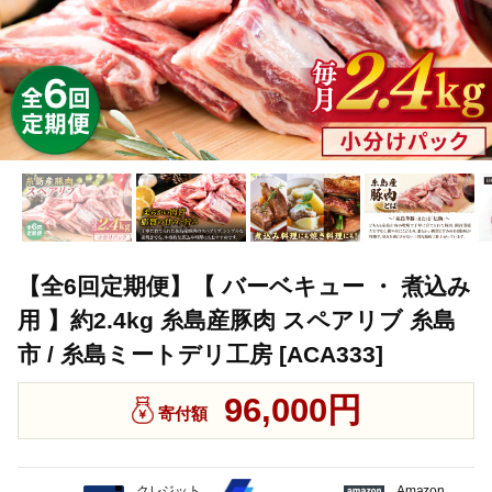
【全6回定期便】【 バーベキュー ・ 煮込み
用 】約2.4kg 糸島産豚肉 スペアリブ 糸島
市 / 糸島ミートデリ工房 [ACA333]
96,000円
寄付額
クレジット
Amazon