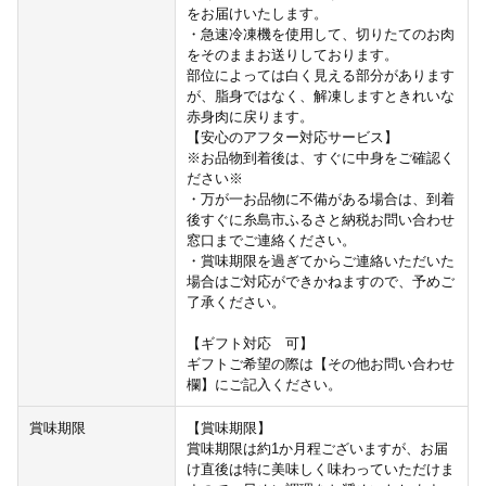
をお届けいたします。
・急速冷凍機を使用して、切りたてのお肉
をそのままお送りしております。
部位によっては白く見える部分があります
が、脂身ではなく、解凍しますときれいな
赤身肉に戻ります。
【安心のアフター対応サービス】
※お品物到着後は、すぐに中身をご確認く
ださい※
・万が一お品物に不備がある場合は、到着
後すぐに糸島市ふるさと納税お問い合わせ
窓口までご連絡ください。
・賞味期限を過ぎてからご連絡いただいた
場合はご対応ができかねますので、予めご
了承ください。
【ギフト対応 可】
ギフトご希望の際は【その他お問い合わせ
欄】にご記入ください。
賞味期限
【賞味期限】
賞味期限は約1か月程ございますが、お届
け直後は特に美味しく味わっていただけま