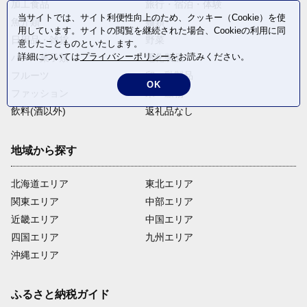
加工食品
旅行・宿泊・体験
当サイトでは、サイト利便性向上のため、クッキー（Cookie）を使
魚介類
麺類
用しています。サイトの閲覧を継続された場合、Cookieの利用に同
日用品・雑貨
野菜
意したことものといたします。
詳細については
プライバシーポリシー
をお読みください。
パン・菓子類
電化製品
フルーツ
卵・乳製品
OK
ファッション
米・穀物
飲料(酒以外)
返礼品なし
地域から探す
北海道エリア
東北エリア
関東エリア
中部エリア
近畿エリア
中国エリア
四国エリア
九州エリア
沖縄エリア
ふるさと納税ガイド