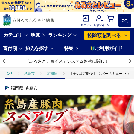
ログイン
新規登録
カート
カテゴリ
地域
ランキング
控除額を調べる
寄付額
旅先を探す
特集
ご利用ガイド
「ふるさとチョイス」システム連携に関して
TOP
糸島市
定期便
【全6回定期便】【 バーベキュー ・ 煮込み用
福岡県
糸島市