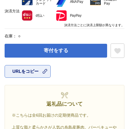
ANA Pay
カード
Pay
決済方法
d払い
PayPay
決済方法ごとに決済上限額が異なります。
在庫：
○
寄付をする
URLをコピー
お気に入
返礼品について
※こちらは全6回お届けの定期便商品です。
上質な脂と柔らかさが人気の糸島産豚肉。バーベキューや